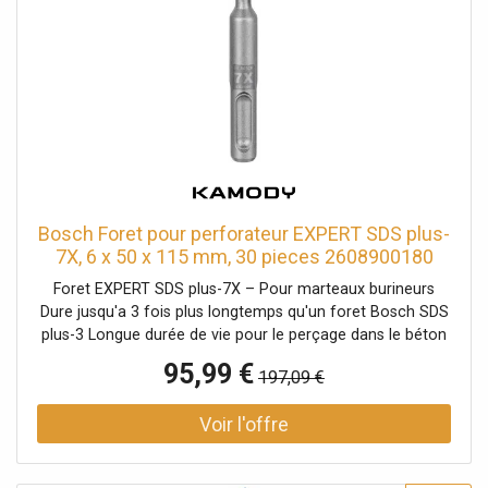
Bosch Foret pour perforateur EXPERT SDS plus-
7X, 6 x 50 x 115 mm, 30 pieces 2608900180
Foret EXPERT SDS plus-7X – Pour marteaux burineurs
Dure jusqu'a 3 fois plus longtemps qu'un foret Bosch SDS
plus-3 Longue durée de vie pour le perçage dans le béton
armé Tete de foret exceptionnellement résistante avec la
95,99 €
197,09 €
technologie Bosch Carbide Technology Perçage du béton
armé avec une tete entierement en carbure a 4 taillants
Convient a tous les marteaux burineurs SDS plus Longue
durée de vie pour le perçage dans le béton armé 1Tete de
foret exceptionnellement résistante avec la technologie