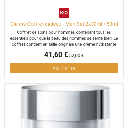
professionnels de la construction qui percent
régulierement des trous dans du béton ou du béton armé,
pour, par exemple, installer des ancrages ou des fixations.
Le foret pour perforateurs Bosch EXPERT SDS plus-7X
Clarins Coffret cadeau - Men Set 2x30ml / 50ml
offre des performances, une fiabilité et une longévité
Coffret de soins pour hommes contenant tous les
sans pareil. C'est l'accessoire EXPERT qu'il vous faut pour
essentiels pour que la peau des hommes se sente bien. Le
votre marteau burineur SDS plus.>
coffret contient en taille originale une crème hydratante
pour le visage qui procure une sensation de bien-être
41,60 €
52,00 €
absolu, spécialement conçue pour les peaux agressées
par le rasage. Le coffret contient également des formats
découverte de Shampooing Douche, un produit nettoyant
tout-en-un pour le corps et les cheveux, et un gel
nettoyant moussant pour le visage qui clarifie et nettoie la
peau. Elle est ainsi parfaitement préparée pour les soins
suivants. Un échantillon du concentré de soin contour des
yeux Age Control Double Serum Eye complète
parfaitement la routine de soins pour hommes.
Précaution d'emploi des produits nettoyants : Rincer à
l'eau. Ce coffret contient : Baume Super Hydratant, 50 ml
Shampooing Douche, 30 ml Nettoyant Visage, 30 ml