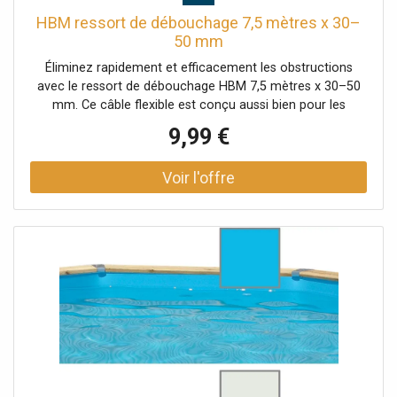
HBM ressort de débouchage 7,5 mètres x 30–
50 mm
Éliminez rapidement et efficacement les obstructions
avec le ressort de débouchage HBM 7,5 mètres x 30–50
mm. Ce câble flexible est conçu aussi bien pour les
bricoleurs que pour les professionnels, et offre une
9,99 €
solution pratique contre les bouchons tenaces dans les
canalisations, les éviers, les douches et les tuyaux. Le
ressort est équipé d'une tête de curage en T, spécialement
conçue pour être utilisée avec une perceuse (sans fil).
L’action rotative permet de percer facilement la saleté, les
graisses, les cheveux et autres dépôts. Idéal pour nettoyer
en profondeur les conduites de 30 à 50 mm de diamètre.