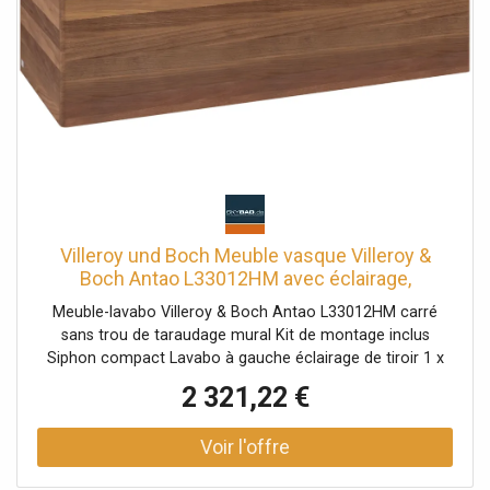
délicatement la crème du bout des doigts en effectuant
un léger mouvement ascendant. Cela permet de favoriser
la circulation sanguine et de faciliter l'absorption des
ingrédients nourrissants. ATTENTION : En cas de contact
avec les yeux, rincer immédiatement et abondamment.
Villeroy und Boch Meuble vasque Villeroy &
Boch Antao L33012HM avec éclairage,
dimensions 120 x 36 x 50 cm, plan vasque
Meuble-lavabo Villeroy & Boch Antao L33012HM carré
couleur noyer chaud.
sans trou de taraudage mural Kit de montage inclus
Siphon compact Lavabo à gauche éclairage de tiroir 1 x
LED/17,6 W IP 44 composé de : 1 meuble-lavabo 1 siphon
2 321,22 €
compact 1 x Support Compatible avec : Antao : 4A72 40
4A73 51 Loop & Friends : 4A45 00/01 4A46 00/01 4A47
00/01 4A49 00/01 Collaro : 4A18 40 4A19 56 4A21 38
4A20 56 Artis : 4179 43 4178 41 4172 58