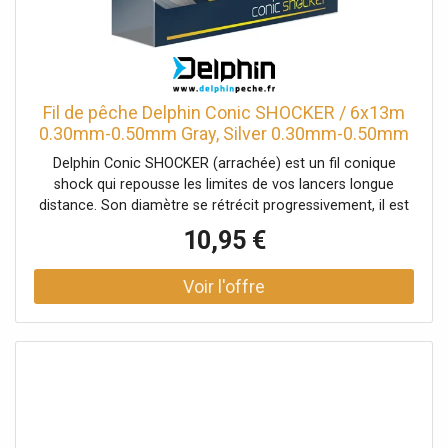
Fil de pêche Delphin Conic SHOCKER / 6x13m
0.30mm-0.50mm Gray, Silver 0.30mm-0.50mm
Delphin Conic SHOCKER (arrachée) est un fil conique
shock qui repousse les limites de vos lancers longue
distance. Son diamѐtre se rétrécit progressivement, il est
donc possible de le relier avec une tête de ligne grâce à
10,95 €
un nœud très petit. C'est un des paramètres clés pour le
débobinage plus simple et pour le passage plus fluide par
les anneaux. À l'autre bout de la ligne, il est assez épais et
forte pour maîtriser les obstacles sous l'eau ou les
saccades des poissons. N'hésitez pas à pomper avec la
canne, il n'y a pas de soucis de casser le bas de ligne
pendant la surcharge à court terme pendant un lancer. La
combinaison de ces facteurs garantit que vous serez
capable de mener vos montages beaucoup plus loin qu'en
utilisant le « shock » classique avec un même diamѐtre