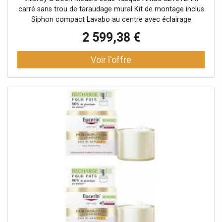
couleur noyer chaud.
carré sans trou de taraudage mural Kit de montage inclus
Siphon compact Lavabo au centre avec éclairage
escamotable 2 x LED/35,2 W IP 44 composé de : 1
2 599,38 €
meuble-lavabo 1 siphon compact 1 x Support Compatible
avec : Antao : 4A72 40 4A73 51 4A74 65 Loop & Friends :
4A45 00/01 4A46 00/01 4A47 00/01 4A48 00/01 4A49
00/01 4A50 00/01 Collaro : 4A18 40 4A19 56 4A21 38
4A20 56 Artis : 4179 43 4198 61 4178 41 4172 58 Finion :
4143 61