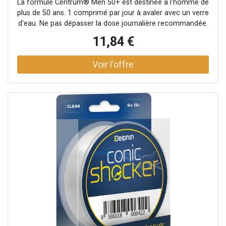
La formule Centrum® Men 50+ est destinée à l'homme de
plus de 50 ans. 1 comprimé par jour à avaler avec un verre
d'eau. Ne pas dépasser la dose journalière recommandée.
Un mode de vie sain et une alimentation variée et
11,84 €
équilibrée sont