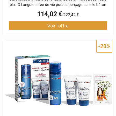
plus-3 Longue durée de vie pour le perçage dans le béton
armé Tete de foret exceptionnellement résistante avec la
114,02 €
222,42 €
technologie Bosch Carbide Technology Perçage du béton
armé avec une tete entierement en carbure a 4 taillants
Convient a tous les marteaux burineurs SDS plus Longue
durée de vie pour le perçage dans le béton armé 1Tete de
foret exceptionnellement résistante avec la technologie
Bosch Carbide Technology 2Perçage du béton armé avec
-20%
une tete entierement en carbure a 4 taillants
3Assemblage ultra-résistant de la tete au corps du foret
grâce au procédé spécial de soudage Bosch EXPERT SDS
plus-7X pour une longue durée de vie pour le perçage
dans le béton armé Le perçage de trous dans le béton
armé est un travail difficile, qui peut causer beaucoup de
dégâts aux forets lors du perçage. Les forets a deux
taillants peuvent rester coincés dans les fers d'armature
et finissent par se casser. La tete entierement en carbure
du foret EXPERT SDS plus-7X est d'une conception
avancée a 4 taillants, réalisée en une seule piece, dans un
métal extremement résistant : il ne se bloque pas et ne
montre aucune faiblesse lors de l'impact. Pour les