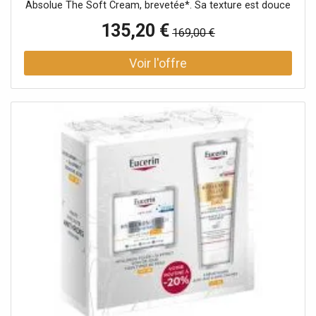
Absolue The Soft Cream, brevetée*. Sa texture est douce
sur la peau et laisse un effet hydratant et repulpant.
135,20 €
169,00 €
Chaque jour, la peau est revitalisée avec des millions de
nouvelles cellules cutanées. Absolue Sérum 5ml : Absolue
The Serum, une étoile montante, est un concentré intense
avec notre extrait exclusif et breveté Absolue Perpetual
Rose™, dont il est prouvé qu'il accélère le renouvellement
des cellules épidermiques de la peau. Absolue Crème Yeux
5ml : La texture soyeuse de la crème pour les yeux
Absolue est enrichie en extraits précieux de Grand Rose et
offre chaque jour un soin particulièrement agréable pour
les yeux. Les rides et ridules sont réduites, les
gonflements, les cernes ou les poches sous les yeux sont
atténués. Rose Essence 50ml : Une lotion tonique
luxueuse contenant 80 % d'eau de rose apaisante pour
une peau visiblement fraîche, éclatante et lisse. La lotion
tonique Absolute Rose 80 offre l'équilibre parfait entre
force revitalisante et sensualité céleste. C'est la première
étape idéale pour préparer la peau au reste de votre
routine de beauté.*Étude clinique sur 40 femmes,
immédiatement après une seule application. Pour une