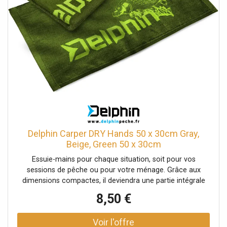
Delphin Carper DRY Hands 50 x 30cm Gray,
Beige, Green 50 x 30cm
Essuie-mains pour chaque situation, soit pour vos
sessions de pêche ou pour votre ménage. Grâce aux
dimensions compactes, il deviendra une partie intégrale
de votre équipement pêche pour que vous ayez toujours
8,50 €
les mains sèches. Il est en coton 100 % très agréable au
toucher. La couleur verte avec un grand logo Delphin et
une silhouette de la carpe est un détail stylé pour chaque