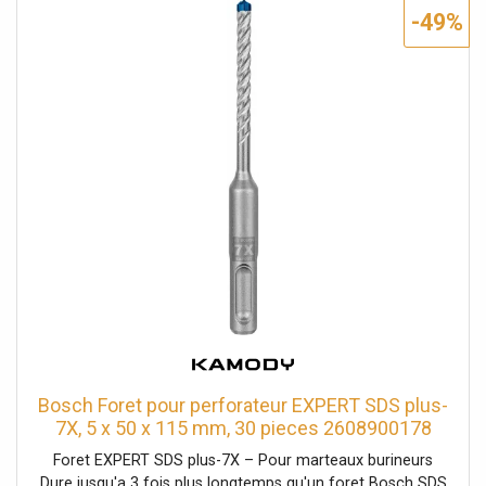
Bosch Carbide Technology 2Perçage du béton armé avec
-49%
une tete entierement en carbure a 4 taillants
3Assemblage ultra-résistant de la tete au corps du foret
grâce au procédé spécial de soudage Bosch EXPERT SDS
plus-7X pour une longue durée de vie pour le perçage
dans le béton armé Le perçage de trous dans le béton
armé est un travail difficile, qui peut causer beaucoup de
dégâts aux forets lors du perçage. Les forets a deux
taillants peuvent rester coincés dans les fers d'armature
et finissent par se casser. La tete entierement en carbure
du foret EXPERT SDS plus-7X est d'une conception
avancée a 4 taillants, réalisée en une seule piece, dans un
métal extremement résistant : il ne se bloque pas et ne
montre aucune faiblesse lors de l'impact. Pour les
professionnels de la construction qui percent
régulierement des trous dans du béton ou du béton armé,
pour, par exemple, installer des ancrages ou des fixations.
Le foret pour perforateurs Bosch EXPERT SDS plus-7X
Bosch Foret pour perforateur EXPERT SDS plus-
offre des performances, une fiabilité et une longévité
7X, 5 x 50 x 115 mm, 30 pieces 2608900178
sans pareil. C'est l'accessoire EXPERT qu'il vous faut pour
Foret EXPERT SDS plus-7X – Pour marteaux burineurs
votre marteau burineur SDS plus.>
Dure jusqu'a 3 fois plus longtemps qu'un foret Bosch SDS