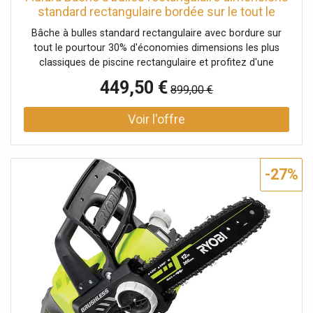
standard rectangulaire bordée sur le tout le
périmètre - 500 microns Sol Guard bleu
Bâche à bulles standard rectangulaire avec bordure sur
translucide - 12,00 x 6,00m
tout le pourtour 30% d'économies dimensions les plus
classiques de piscine rectangulaire et profitez d'une
livraison rapide La bâche à bulles est l'élément clé de la
449,50 €
899,00 €
piscine en été. C'est l'accessoire de base multifonctions
qu'il faut absolumen
-27%