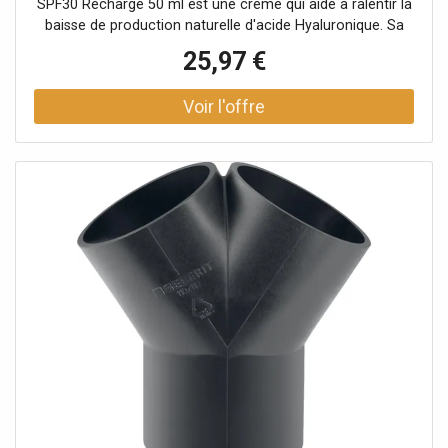
SPF30 Recharge 50 ml est une crème qui aide à ralentir la
CETEARYL ALCOHOL. GLYCOL DISTEARATE. SODIUM
baisse de production naturelle d'acide Hyaluronique. Sa
LAUROYL SARCOSINATE. COCAMIDOPROPYL BETAINE....
formule au triple bénéfice
25,97 €