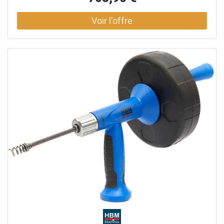
d'acier Serrure à cylindre Caoutchouc de protection au-
dessus Option : Séparations de tiroir - 751501304 Conçue
pour une installation fixe (pas pour les ateliers mobiles)