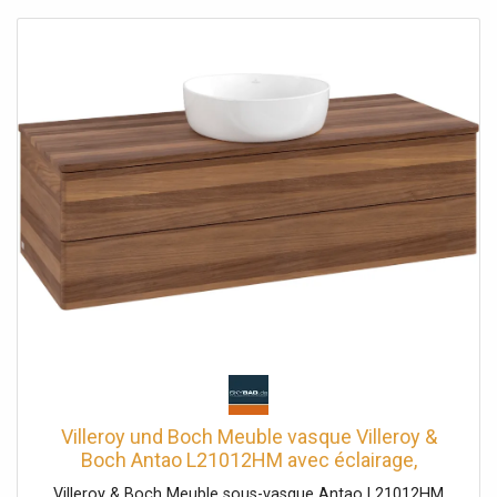
Villeroy und Boch Meuble vasque Villeroy &
Boch Antao L21012HM avec éclairage,
dimensions 120 x 36 x 50 cm, plan vasque
Villeroy & Boch Meuble sous-vasque Antao L21012HM