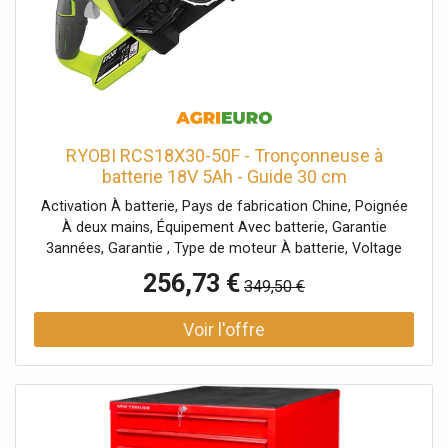
RYOBI RCS18X30-50F - Tronçonneuse à
batterie 18V 5Ah - Guide 30 cm
Activation À batterie, Pays de fabrication Chine, Poignée
À deux mains, Équipement Avec batterie, Garantie
3années, Garantie , Type de moteur À batterie, Voltage
batterie 18V , Ampères batterie 5Ah, Type de batterie
256,73 €
349,50 €
Lithium (Li-Ion), Type de moteur à induction, Longueur de
la lame 30cm, Type de lame Standard, Barre standard,
Tendeur de chaîne rapide non, Bouton rotatif démontage
rapide guide/chaîne, Démontage rapide chaîne