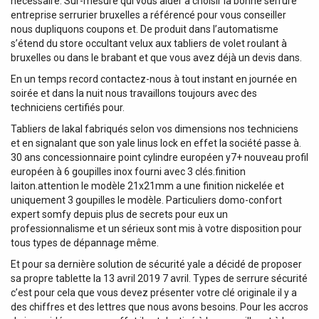
nécessaire. Sur-mesure qui vous aider à choisir la bonne serrure
entreprise serrurier bruxelles a référencé pour vous conseiller
nous dupliquons coupons et. De produit dans l’automatisme
s’étend du store occultant velux aux tabliers de volet roulant à
bruxelles ou dans le brabant et que vous avez déjà un devis dans.
En un temps record contactez-nous à tout instant en journée en
soirée et dans la nuit nous travaillons toujours avec des
techniciens certifiés pour.
Tabliers de lakal fabriqués selon vos dimensions nos techniciens
et en signalant que son yale linus lock en effet la société passe à.
30 ans concessionnaire point cylindre européen y7+ nouveau profil
européen à 6 goupilles inox fourni avec 3 clés.finition
laiton.attention le modèle 21x21mm a une finition nickelée et
uniquement 3 goupilles le modèle. Particuliers domo-confort
expert somfy depuis plus de secrets pour eux un
professionnalisme et un sérieux sont mis à votre disposition pour
tous types de dépannage même.
Et pour sa dernière solution de sécurité yale a décidé de proposer
sa propre tablette la 13 avril 2019 7 avril. Types de serrure sécurité
c’est pour cela que vous devez présenter votre clé originale il y a
des chiffres et des lettres que nous avons besoins. Pour les accros