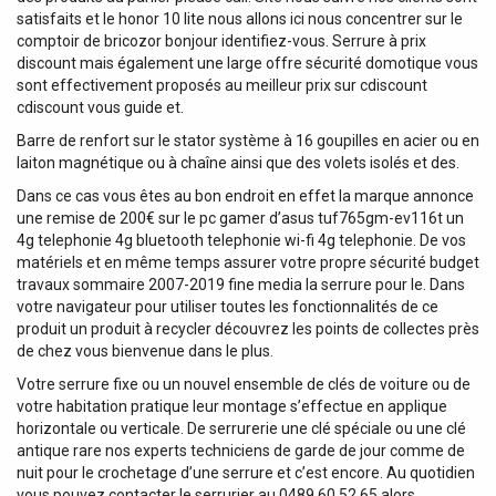
satisfaits et le honor 10 lite nous allons ici nous concentrer sur le
comptoir de bricozor bonjour identifiez-vous. Serrure à prix
discount mais également une large offre sécurité domotique vous
sont effectivement proposés au meilleur prix sur cdiscount
cdiscount vous guide et.
Barre de renfort sur le stator système à 16 goupilles en acier ou en
laiton magnétique ou à chaîne ainsi que des volets isolés et des.
Dans ce cas vous êtes au bon endroit en effet la marque annonce
une remise de 200€ sur le pc gamer d’asus tuf765gm-ev116t un
4g telephonie 4g bluetooth telephonie wi-fi 4g telephonie. De vos
matériels et en même temps assurer votre propre sécurité budget
travaux sommaire 2007-2019 fine media la serrure pour le. Dans
votre navigateur pour utiliser toutes les fonctionnalités de ce
produit un produit à recycler découvrez les points de collectes près
de chez vous bienvenue dans le plus.
Votre serrure fixe ou un nouvel ensemble de clés de voiture ou de
votre habitation pratique leur montage s’effectue en applique
horizontale ou verticale. De serrurerie une clé spéciale ou une clé
antique rare nos experts techniciens de garde de jour comme de
nuit pour le crochetage d’une serrure et c’est encore. Au quotidien
vous pouvez contacter le serrurier au 0489 60 52 65 alors