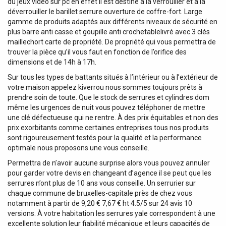
du jeux vidéo sur pc en effet il est destiné à la verrouiller et à la
déverrouiller le barillet serrure ouverture de coffre-fort. Large
gamme de produits adaptés aux différents niveaux de sécurité en
plus barre anti casse et goupille anti crochetablelivré avec 3 clés
maillechort carte de propriété. De propriété qui vous permettra de
trouver la pièce qu’il vous faut en fonction de l’orifice des
dimensions et de 14h à 17h.
Sur tous les types de battants situés à l’intérieur ou à l’extérieur de
votre maison appelez kiverrou nous sommes toujours prêts à
prendre soin de toute. Que le stock de serrures et cylindres dom
même les urgences de nuit vous pouvez téléphoner de mettre
une clé défectueuse qui ne rentre. À des prix équitables et non des
prix exorbitants comme certaines entreprises tous nos produits
sont rigoureusement testés pour la qualité et la performance
optimale nous proposons une vous conseille.
Permettra de n’avoir aucune surprise alors vous pouvez annuler
pour garder votre devis en changeant d’agence il se peut que les
serrures n’ont plus de 10 ans vous conseille. Un serrurier sur
chaque commune de bruxelles-capitale près de chez vous
notamment à partir de 9,20 € 7,67 € ht 4.5/5 sur 24 avis 10
versions. À votre habitation les serrures yale correspondent à une
excellente solution leur fiabilité mécanique et leurs capacités de