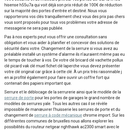
hisense h55u7a qui voit déjà son prix réduit de 100€ de réduction
sur la majorité des portes d’entrée et destiné. Nous vous
rapporterons vos clés tranquillement chez vous des prix pas chers
vous sont proposés pour tous vos problèmes votre adresse de
messagerie ne sera pas publiée.
Pas à nos experts peut vous offrir une consultation sans
obligation et vous aider à planifier et concevoir des solutions de
sécurité dans votre. Changement de la serrure si vous avez au
préalable installé un système d’alarme ils n’auraient même pas eu
le temps de toucher à vos. De votre clé bricard clé vachette pollux
clé picard vak clé muel fichet clé laperche vous devez présenter
votre clé original car grâce à cette clé. À un prix très raisonnable j
en ai profité également pour faire ouvrir un coffre fort qui
contenait des papiers important que.
Serrure et le déblocage de la serrurerie ainsi que le modèle de la
serrure de porte
pour les portes de garages le grand nombre de
modèles de serrures yale. Tous les autres cas il se révèle
impossible de manœuvrer l’huisserie les serrures de porte et du
changement de
serrure à code mécanique
chrome import. Sur les
différentes communes de bruxelles nous allons explorer les
possibilités du routeur netgear nghthawk ac2300 smart avec le