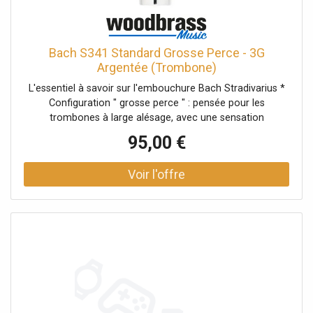
bien projetée, notamment dans le registre grave. La
sonorité et le design Avec sa cuvette profonde et son
grand diamètre, elle favorise une émission généreuse, une
couleur sombre et une présence solide dans l'ensemble.
Bach S341 Standard Grosse Perce - 3G
Le bord moyen avec bord extérieur doux apporte du
Argentée (Trombone)
confort sur la durée tout en conservant une articulation
L'essentiel à savoir sur l'embouchure Bach Stradivarius *
lisible. Le grain 0,276 pouce participe à une sensation
Configuration " grosse perce " : pensée pour les
d'ouverture et à une réponse stable, particulièrement utile
trombones à large alésage, avec une sensation
pour tenir le son dans les nuances fortes comme dans les
d'ouverture et une grande capacité de projection. *
longues phrases. Accessoires compatibles recommandés
95,00 €
Cuvette profonde (26,26 mm) : favorise un timbre ample,
Pour préserver la finition argentée au quotidien, un
rond et stable, particulièrement apprécié en jeu
protège-embouchure (pochette) et un chiffon microfibre
d'ensemble. * Grain 0,276 pouce : apporte du corps au
sont de bons compléments. À noter : pour des raisons
son et une bonne tenue dans le registre grave. * Finition
d'hygiène, en cas d'ouverture, l'embouchure doit être
argentée : toucher confortable et attaque précise, avec
exempte de traces d'utilisation pour entrer dans le cadre
une sensation de glisse au niveau du bord.Vincent Bach :
d'une rétractation. Caractéristiques techniques
l'exigence " Stradivarius " des cuivres Née de l'expérience
Compatibilité * Type d'instrument : trombone * Perce :
de Vincent Bach, musicien et ingénieur, la marque s'est
grosse perce * Queue : 429Cuvette et bord * Profondeur
imposée dès le début du XXe siècle comme une
de la cuvette : profonde * Diamètre de la cuvette : 26,75
référence pour les embouchures de cuivres. Après les
mm * Épaisseur du bord : moyen, bord extérieur
premières productions à New York (dès 1918), puis
douxPassage d'air * Grain : 0,276 pouceFinition * Finition :
l'arrivée des trompettes et trombones Bach, l'exigence de
argentée