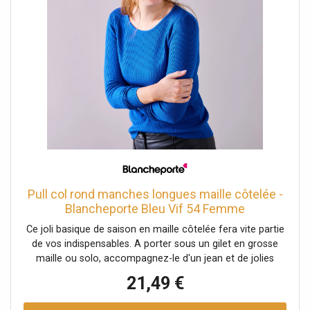
Pull col rond manches longues maille côtelée -
Blancheporte Bleu Vif 54 Femme
Ce joli basique de saison en maille côtelée fera vite partie
de vos indispensables. A porter sous un gilet en grosse
maille ou solo, accompagnez-le d'un jean et de jolies
boots pour un look zéro défaut. Taille• Longueur 63 cm
21,49 €
environComposition• Maille côtelée 100%
acryliqueDescription• Col rond• Manches longues• Base