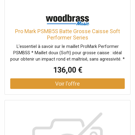
pour adapter la course et l'impact. La tête en feutre
privilégie la régularité du contact et un rendu plus naturel,
particulièrement apprécié sur les peaux simples ou les
grosses caisses non déclenchées. La sonorité La tête
feutre met l'accent sur une attaque plus douce et un
Pro Mark PSMB5S Batte Grosse Caisse Soft
grave plus " rond ", avec moins de clic que les battes
Performer Series
dures. Le résultat est un son de grosse caisse plus
L'essentiel à savoir sur le maillet ProMark Performer
chaleureux, avec une définition suffisante pour rester
PSMB5S * Maillet doux (Soft) pour grosse caisse : idéal
lisible dans le mix, tout en conservant un toucher souple
pour obtenir un impact rond et maîtrisé, sans agressivité. *
et confortable sous le pied. Caractéristiques techniques
Conçu pour les grosses caisses 30-32 : le modèle
Type * Batte traditionnelle (beater) pour pédale de grosse
136,00 €
PSMB5S est calibré pour exploiter au mieux les grands
caisseConception * Comprend la tête et la tige * Tête :
diamètres. * Manche en hickory américain sélectionné :
feutre
toucher naturel, robustesse et confort de jeu sur la durée.
* Tête en feutrine extra-dense de 63,5 mm : projection
efficace et attaque homogène, particulièrement utile en
ensemble.Contexte historique et positionnement dans la
gamme Le ProMark Performer PSMB5S appartient à la
gamme Performer, pensée comme une solution pratique
et fiable pour la grosse caisse en contexte collectif. Cette
série se positionne comme un choix polyvalent, capable