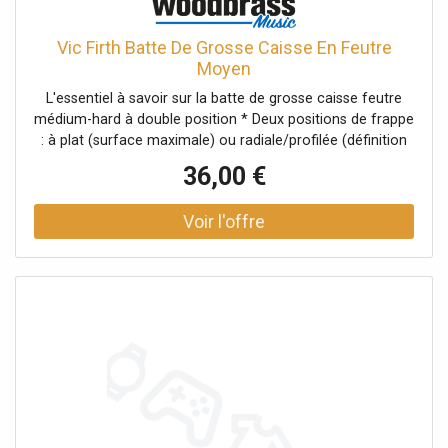
d'un son irrégulier ou d'une perte de graves. Le réglage en
hauteur vous permet d'ajuster la zone d'impact : plus bas
Vic Firth Batte De Grosse Caisse En Feutre
pour privilégier la profondeur et l'effet grosse caisse, plus
Moyen
haut pour une attaque plus présente et un rendu plus sec.
L'essentiel à savoir sur la batte de grosse caisse feutre
La sonorité La mousse caoutchouc soft favorise un grave
médium-hard à double position * Deux positions de frappe
plus ample et une sensation de punch sans dureté
: à plat (surface maximale) ou radiale/profilée (définition
excessive. Le contact plus uniforme aide à stabiliser
et rebond) * Modèle polyvalent, à l'aise dans tous les
l'attaque et à mieux contrôler la dynamique, ce qui est
36,00 €
styles musicaux * Feutre médium-hard : attaque précise et
idéal pour garder un kick précis à faible volume comme à
grave rond * Idéale en double-pédale en position radiale
forte intensité. Selon la tapa (essences et épaisseur), vous
grâce au rebond optimiséContexte historique et
obtiendrez un rendu allant d'un grave rond et profond à
positionnement dans la gamme Présentée comme la
une frappe plus sèche et articulée, tout en conservant une
batte la plus polyvalente de la gamme, elle est conçue
bonne cohérence de coup à coup. Caractéristiques
pour offrir deux sensations de jeu distinctes sans changer
techniques Type et conception * Batte pour cajon
d'accessoire, en passant d'une frappe large et puissante à
standard * Mousse caoutchouc soft * Tête à alignement
une frappe plus définie et réactive. À qui s'adresse cette
à plat * Ajustement en hauteur pour gérer le " spot "
batterie/cet instrument Cette batte de pédale de grosse
d'impactCompatibilité * Compatible avec la plupart des
caisse convient aux batteurs débutants à confirmés qui
pédales de grosse caisse du marché * Compatible avec
cherchent un accessoire simple à régler et efficace, aussi
les pédales pour cajon Meinl
pertinent en rock, pop, metal, funk qu'en contextes plus
modernes où la précision du kick est essentielle.