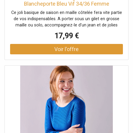
Blancheporte Bleu Vif 34/36 Femme
Ce joli basique de saison en maille côtelée fera vite partie
de vos indispensables. A porter sous un gilet en grosse
maille ou solo, accompagnez-le d'un jean et de jolies
boots pour un look zéro défaut. Taille• Longueur 63 cm
17,99 €
environComposition• Maille côtelée 100%
acryliqueDescription• Col rond• Manches longues• Base
droite• Maille côtelée naturellement douce, chaude et
extensibleBlancheporte s’engage• Ce produit
est labellisé OEKO-TEX® STANDARD 100 (n° CQ 1216 / 3
IFTH). Ce label contribue à une sécurité du produit élevée,
avec des critères de test stricts, au-delà des exigences
réglementaires en vigueur sur le plan national et européen.