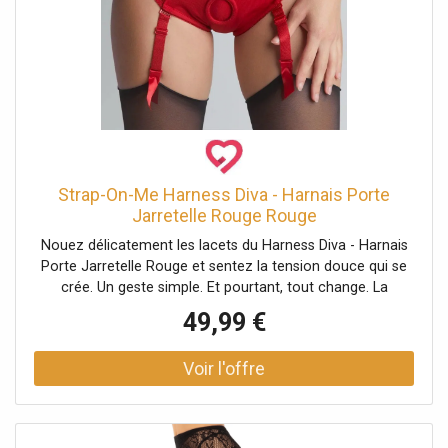
Strap-On-Me Harness Diva - Harnais Porte
Jarretelle Rouge Rouge
Nouez délicatement les lacets du Harness Diva - Harnais
Porte Jarretelle Rouge et sentez la tension douce qui se
crée. Un geste simple. Et pourtant, tout change. La
silhouette se redessine, les hanches se soulignent, la peau
49,99 €
frôle la dentelle. Ce harnais signé Strap-On-Me attire le
regard autant