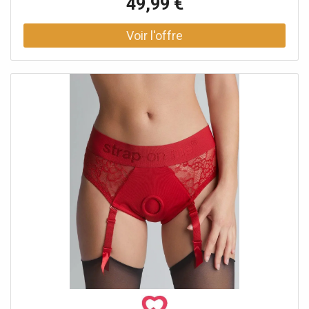
49,99 €
frôle la dentelle. Ce harnais signé Strap-On-Me attire le
regard autant