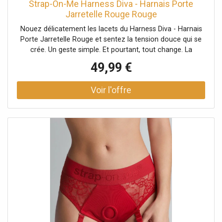
Strap-On-Me Harness Diva - Harnais Porte
Jarretelle Rouge Rouge
Nouez délicatement les lacets du Harness Diva - Harnais
Porte Jarretelle Rouge et sentez la tension douce qui se
crée. Un geste simple. Et pourtant, tout change. La
silhouette se redessine, les hanches se soulignent, la peau
49,99 €
frôle la dentelle. Ce harnais signé Strap-On-Me attire le
regard autant