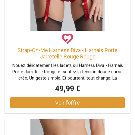
Strap-On-Me Harness Diva - Harnais Porte
Jarretelle Rouge Rouge
Nouez délicatement les lacets du Harness Diva - Harnais
Porte Jarretelle Rouge et sentez la tension douce qui se
crée. Un geste simple. Et pourtant, tout change. La
silhouette se redessine, les hanches se soulignent, la peau
49,99 €
frôle la dentelle. Ce harnais signé Strap-On-Me attire le
regard autant