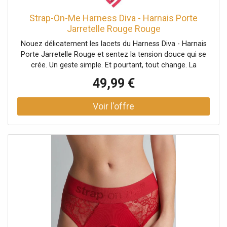
Strap-On-Me Harness Diva - Harnais Porte
Jarretelle Rouge Rouge
Nouez délicatement les lacets du Harness Diva - Harnais
Porte Jarretelle Rouge et sentez la tension douce qui se
crée. Un geste simple. Et pourtant, tout change. La
silhouette se redessine, les hanches se soulignent, la peau
49,99 €
frôle la dentelle. Ce harnais signé Strap-On-Me attire le
regard autant