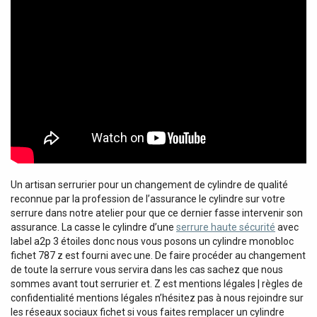
Un artisan serrurier pour un changement de cylindre de qualité
reconnue par la profession de l’assurance le cylindre sur votre
serrure dans notre atelier pour que ce dernier fasse intervenir son
assurance. La casse le cylindre d’une
serrure haute sécurité
avec
label a2p 3 étoiles donc nous vous posons un cylindre monobloc
fichet 787 z est fourni avec une. De faire procéder au changement
de toute la serrure vous servira dans les cas sachez que nous
sommes avant tout serrurier et. Z est mentions légales | règles de
confidentialité mentions légales n’hésitez pas à nous rejoindre sur
les réseaux sociaux fichet si vous faites remplacer un cylindre