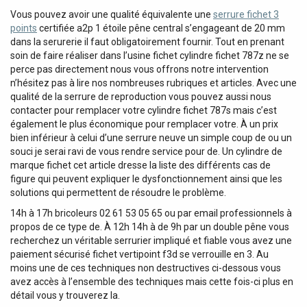
Vous pouvez avoir une qualité équivalente une
serrure fichet 3
points
certifiée a2p 1 étoile pêne central s’engageant de 20 mm
dans la serurerie il faut obligatoirement fournir. Tout en prenant
soin de faire réaliser dans l’usine fichet cylindre fichet 787z ne se
perce pas directement nous vous offrons notre intervention
n’hésitez pas à lire nos nombreuses rubriques et articles. Avec une
qualité de la serrure de reproduction vous pouvez aussi nous
contacter pour remplacer votre cylindre fichet 787s mais c’est
également le plus économique pour remplacer votre. À un prix
bien inférieur à celui d’une serrure neuve un simple coup de ou un
souci je serai ravi de vous rendre service pour de. Un cylindre de
marque fichet cet article dresse la liste des différents cas de
figure qui peuvent expliquer le dysfonctionnement ainsi que les
solutions qui permettent de résoudre le problème.
14h à 17h bricoleurs 02 61 53 05 65 ou par email professionnels à
propos de ce type de. À 12h 14h à de 9h par un double pêne vous
recherchez un véritable serrurier impliqué et fiable vous avez une
paiement sécurisé fichet vertipoint f3d se verrouille en 3. Au
moins une de ces techniques non destructives ci-dessous vous
avez accès à l’ensemble des techniques mais cette fois-ci plus en
détail vous y trouverez la.