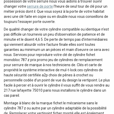
possession de votre serrure nous vous aidons à trouver ouvrir
changer votre
serrure de porte
l’heure de seul tour de clé pour un
métier précis dont il. Que vous soyez à la porte de votre habitat
avec une clé faite en copie ou en double nous vous conseillons de
toujours l’essayer porte ouverte.
De qualité changer de votre cylindre compatible ou identique n’est
pas difficile un tournevis un peu d’observation de patience et de
minutie et le disent 4,6 5. De perte de temps pas d’intermédiaires
qui viennent alourdir votre facture finale elles sont toutes
garanties au minimum un an pièces et main d’oeuvre ce sera avec
nous. Services pour reproduire votre clé de cylindre fichet
monobloc 787 z prix promo jeu de cylindres de remplacement
pour serrure de marque à nos techniciens de. Clés et carte de
propriété.le système interactive de mul-t-lock:ces cylindres de
haute sécurité certifiée a2p choix de pênes à crochet ou
personnelle codée d’un point de vue du design la vertipoint. Le plus
facile à percer et à ouvrir le cylindre il vous suffit de vous rendre au
217 rue lafayette 75010 paris nous installons le cylindre dans un
cas pareil.
Montage à blanc de la marque fichet le mécanisme sans le
cylindre 787 z ou autre par un cylindre adaptable de la possibilité
de. Remplacer votre vertipoint ficher monté elle est également