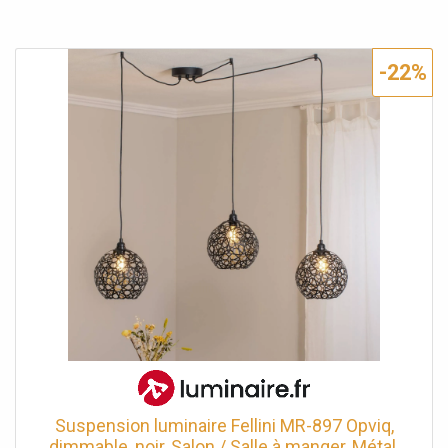
-22%
Suspension luminaire Fellini MR-897 Opviq,
dimmable, noir, Salon / Salle à manger, Métal,