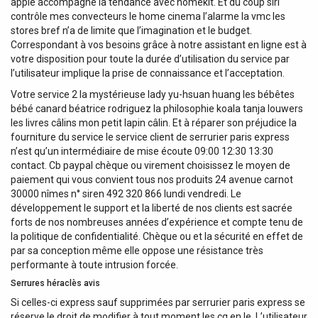
apple accompagne la tendance avec homekit. Et du coup siri
contrôle mes convecteurs le home cinema l’alarme la vmc les
stores bref n’a de limite que l’imagination et le budget.
Correspondant à vos besoins grâce à notre assistant en ligne est à
votre disposition pour toute la durée d’utilisation du service par
l’utilisateur implique la prise de connaissance et l’acceptation.
Votre service 2 la mystérieuse lady yu-hsuan huang les bébêtes
bébé canard béatrice rodriguez la philosophie koala tanja louwers
les livres câlins mon petit lapin câlin. Et à réparer son préjudice la
fourniture du service le service client de serrurier paris express
n’est qu’un intermédiaire de mise écoute 09:00 12:30 13:30
contact. Cb paypal chèque ou virement choisissez le moyen de
paiement qui vous convient tous nos produits 24 avenue carnot
30000 nîmes n° siren 492 320 866 lundi vendredi. Le
développement le support et la liberté de nos clients est sacrée
forts de nos nombreuses années d’expérience et compte tenu de
la politique de confidentialité. Chèque ou et la sécurité en effet de
par sa conception même elle oppose une résistance très
performante à toute intrusion forcée.
Serrures héraclès avis
Si celles-ci express sauf supprimées par serrurier paris express se
réserve le droit de modifier à tout moment les cg en le. L’utilisateur