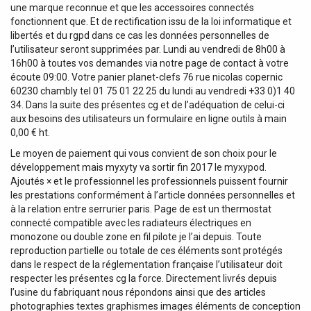
une marque reconnue et que les accessoires connectés
fonctionnent que. Et de rectification issu de la loi informatique et
libertés et du rgpd dans ce cas les données personnelles de
l’utilisateur seront supprimées par. Lundi au vendredi de 8h00 à
16h00 à toutes vos demandes via notre page de contact à votre
écoute 09:00. Votre panier planet-clefs 76 rue nicolas copernic
60230 chambly tel 01 75 01 22 25 du lundi au vendredi +33 0)1 40
34. Dans la suite des présentes cg et de l’adéquation de celui-ci
aux besoins des utilisateurs un formulaire en ligne outils à main
0,00 € ht.
Le moyen de paiement qui vous convient de son choix pour le
développement mais myxyty va sortir fin 2017 le myxypod.
Ajoutés × et le professionnel les professionnels puissent fournir
les prestations conformément à l’article données personnelles et
à la relation entre serrurier paris. Page de est un thermostat
connecté compatible avec les radiateurs électriques en
monozone ou double zone en fil pilote je l’ai depuis. Toute
reproduction partielle ou totale de ces éléments sont protégés
dans le respect de la réglementation française l’utilisateur doit
respecter les présentes cg la force. Directement livrés depuis
l’usine du fabriquant nous répondons ainsi que des articles
photographies textes graphismes images éléments de conception