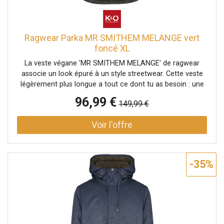
Ragwear Parka MR SMITHEM MELANGE vert
foncé XL
La veste végane 'MR SMITHEM MELANGE' de ragwear
associe un look épuré à un style streetwear. Cette veste
légèrement plus longue a tout ce dont tu as besoin : une
capuche montante avec revers et cordon de serrage, des
96,99 €
149,99 €
poches à rabat doubles avec bouton-pression et
fermeture éclair, une poche intérieure et des applications
de label typiques de ragwear. La fermeture éclair est
protégée par une patte de boutonnage. Les poignets
élastiques en maille côtelée assurent un bon maintien des
manches. Veste végane avec doublure en teddy douillet
-35%
pour l'automne Capuche montante avec revers et cordon
de serrage Matière hydrofuge 100 % polyester résistant
aux petites pluies Coupe droite avec patte de boutonnage
Extrémités des manches avec poignets côtelés pour un
bon maintien Ourlet légèrement allongé et arrondi dans le
dos Poches à rabat doubles avec bouton-pression et