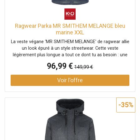
Ragwear Parka MR SMITHEM MELANGE bleu
marine XXL
La veste végane 'MR SMITHEM MELANGE' de ragwear allie
un look épuré à un style streetwear. Cette veste
légèrement plus longue a tout ce dont tu as besoin : une
capuche montante avec revers et cordon de serrage, des
96,99 €
149,99 €
poches à rabat doubles avec bouton-pression et
fermeture éclair, une poche intérieure et des applications
de label typiques de ragwear. La fermeture éclair est
protégée par une patte de boutonnage. Des poignets
élastiques en maille côtelée assurent un bon maintien des
manches. Veste végane avec doublure en teddy douillet
-35%
pour l'automne Capuche montante avec revers et cordon
de serrage Matière hydrofuge 100 % polyester résistant
aux petites pluies Coupe droite avec patte de boutonnage
Extrémités des manches avec poignets côtelés pour un
bon maintien Ourlet légèrement allongé et arrondi dans le