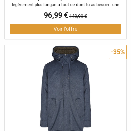
légèrement plus longue a tout ce dont tu as besoin : une
capuche montante avec revers et cordon de serrage, des
96,99 €
149,99 €
poches à rabat doubles avec bouton-pression et
fermeture éclair, une poche intérieure et des applications
de label typiques de ragwear. La fermeture éclair est
protégée par une patte de boutonnage. Des poignets
élastiques en maille côtelée assurent un bon maintien des
manches. Veste végane avec doublure en teddy douillet
-35%
pour l'automne Capuche montante avec revers et cordon
de serrage Matière hydrofuge 100 % polyester résistant
aux petites pluies Coupe droite avec patte de boutonnage
Extrémités des manches avec poignets côtelés pour un
bon maintien Ourlet légèrement allongé et arrondi dans le
dos Poches à rabat doubles avec bouton-pression et
poches zippées Colonne d'eau : 11000 Respirabilité : 5000
Coupe droite Nom de la couleur : Indigo Matière : 100 %
polyester