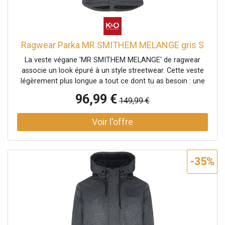
Ragwear Parka MR SMITHEM MELANGE gris S
La veste végane 'MR SMITHEM MELANGE' de ragwear
associe un look épuré à un style streetwear. Cette veste
légèrement plus longue a tout ce dont tu as besoin : une
capuche montante avec revers et cordon de serrage, des
96,99 €
149,99 €
poches à rabat doubles avec bouton-pression et
fermeture éclair, une poche intérieure et des applications
de label typiques de ragwear. La fermeture éclair est
protégée par une patte de boutonnage. Les poignets
élastiques en maille côtelée assurent un bon maintien des
manches. Veste végane avec doublure en teddy douillet
-35%
pour l'automne Capuche montante avec revers et cordon
de serrage Matière hydrofuge 100 % polyester résistant
aux petites pluies Coupe droite avec patte de boutonnage
Extrémités des manches avec poignets côtelés pour un
bon maintien Ourlet légèrement allongé et arrondi dans le
dos Poches à rabat doubles avec bouton-pression et