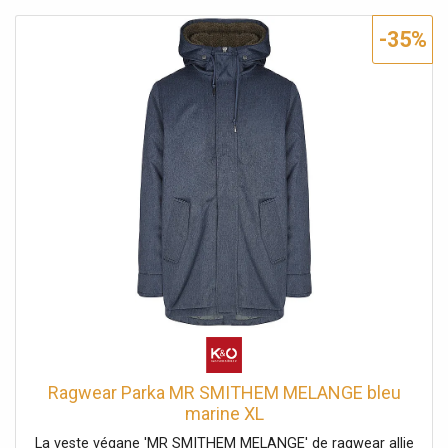
élastiques en maille côtelée assurent un bon maintien des
manches. Veste végane avec doublure en teddy douillet
-35%
pour l'automne Capuche montante avec revers et cordon
de serrage Matière hydrofuge 100 % polyester résistant
aux petites pluies Coupe droite avec patte de boutonnage
Extrémités des manches avec poignets côtelés pour un
bon maintien Ourlet légèrement allongé et arrondi dans le
dos Poches à rabat doubles avec bouton-pression et
poches zippées Colonne d'eau : 11000 Respirabilité : 5000
Coupe droite Nom de la couleur : Indigo Matière : 100 %
polyester
Ragwear Parka MR SMITHEM MELANGE bleu
marine XL
La veste végane 'MR SMITHEM MELANGE' de ragwear allie