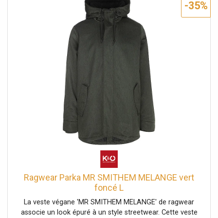
-35%
pour l'automne Capuche montante avec revers et cordon
de serrage Matière hydrofuge 100 % polyester résistant
aux petites pluies Coupe droite avec patte de boutonnage
Extrémités des manches avec poignets côtelés pour un
bon maintien Ourlet légèrement allongé et arrondi dans le
dos Poches à rabat doubles avec bouton-pression et
poches zippées Colonne d'eau : 11000 Respirabilité : 5000
Coupe droite Nom de la couleur : Pine Green Matière
: 100% polyester
Ragwear Parka MR SMITHEM MELANGE vert
foncé L
La veste végane 'MR SMITHEM MELANGE' de ragwear
associe un look épuré à un style streetwear. Cette veste