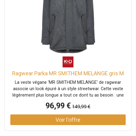
dos Poches à rabat doubles avec bouton-pression et
poches zippées Colonne d'eau : 11000 Respirabilité : 5000
Coupe droite Nom de la couleur : Indigo Matière : 100 %
polyester
Ragwear Parka MR SMITHEM MELANGE gris M
La veste végane 'MR SMITHEM MELANGE' de ragwear
associe un look épuré à un style streetwear. Cette veste
légèrement plus longue a tout ce dont tu as besoin : une
capuche montante avec revers et cordon de serrage, des
96,99 €
149,99 €
poches à rabat doubles avec bouton-pression et
fermeture éclair, une poche intérieure et des applications
de label typiques de ragwear. La fermeture éclair est
protégée par une patte de boutonnage. Les poignets
élastiques en maille côtelée assurent un bon maintien des