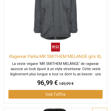
poches zippées Colonne d'eau : 11000 Respirabilité : 5000
Coupe droite Nom de la couleur : Dark Grey Matière : 100
% polyester
Ragwear Parka MR SMITHEM MELANGE gris XL
La veste végane 'MR SMITHEM MELANGE' de ragwear
associe un look épuré à un style streetwear. Cette veste
légèrement plus longue a tout ce dont tu as besoin : une
capuche montante avec revers et cordon de serrage, des
96,99 €
149,99 €
poches à rabat doubles avec bouton-pression et
fermeture éclair, une poche intérieure et des applications
de label typiques de ragwear. La fermeture éclair est
protégée par une patte de boutonnage. Les poignets
élastiques en maille côtelée assurent un bon maintien des
manches. Veste végane avec doublure en teddy douillet