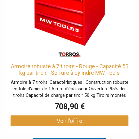
Armoire robuste à 7 tiroirs - Rouge - Capacité 50
kg par tiroir - Serrure à cylindre MW Tools
DERLK7
Armoire à 7 tiroirs. Caractéristiques : Construction robuste
en tôle d'acier de 1.5 mm d'épaisseur Ouverture 95% des
tiroirs Capacité de charge par tiroir 50 kg Tiroirs montés
sur roulements à billes Construction robuste en tôle
708,90 €
d'acier Serrure à cylindre Caoutchouc de protection au-
dessus Option : Séparations de tiroir - 751501304 Conçue
pour une installation fixe (pas pour les ateliers mobiles)