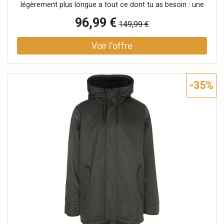
légèrement plus longue a tout ce dont tu as besoin : une
capuche montante avec revers et cordon de serrage, des
96,99 €
149,99 €
poches à rabat doubles avec bouton-pression et
fermeture éclair, une poche intérieure et des applications
de label typiques de ragwear. La fermeture éclair est
protégée par une patte de boutonnage. Les poignets
élastiques en maille côtelée assurent un bon maintien des
manches. Veste végane avec doublure en teddy douillet
-35%
pour l'automne Capuche montante avec revers et cordon
de serrage Matière hydrofuge 100 % polyester résistant
aux petites pluies Coupe droite avec patte de boutonnage
Extrémités des manches avec poignets côtelés pour un
bon maintien Ourlet légèrement allongé et arrondi dans le
dos Poches à rabat doubles avec bouton-pression et
poches zippées Colonne d'eau : 11000 Respirabilité : 5000
Coupe droite Nom de la couleur : Pine Green Matière
: 100% polyester