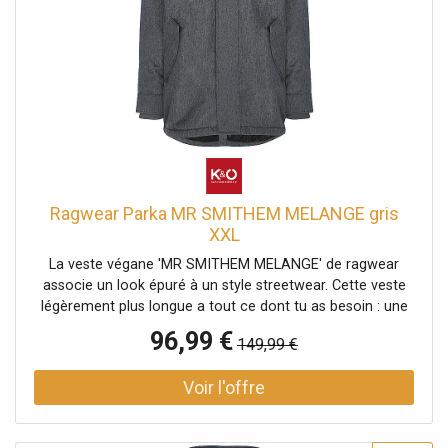
Coupe droite Nom de la couleur : Dark Grey Matière : 100
% polyester
Ragwear Parka MR SMITHEM MELANGE gris
XXL
La veste végane 'MR SMITHEM MELANGE' de ragwear
associe un look épuré à un style streetwear. Cette veste
légèrement plus longue a tout ce dont tu as besoin : une
capuche montante avec revers et cordon de serrage, des
96,99 €
149,99 €
poches à rabat doubles avec bouton-pression et
fermeture éclair, une poche intérieure et des applications
de label typiques de ragwear. La fermeture éclair est
protégée par une patte de boutonnage. Les poignets
élastiques en maille côtelée assurent un bon maintien des