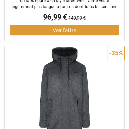
un look épuré à un style streetwear. Cette veste
légèrement plus longue a tout ce dont tu as besoin : une
capuche montante avec revers et cordon de serrage, des
96,99 €
149,99 €
poches à rabat doubles avec bouton-pression et
fermeture éclair, une poche intérieure et des applications
de label typiques de ragwear. La fermeture éclair est
protégée par une patte de boutonnage. Des poignets
élastiques en maille côtelée assurent un bon maintien des
manches. Veste végane avec doublure en teddy douillet
-35%
pour l'automne Capuche montante avec revers et cordon
de serrage Matière hydrofuge 100 % polyester résistant
aux petites pluies Coupe droite avec patte de boutonnage
Extrémités des manches avec poignets côtelés pour un
bon maintien Ourlet légèrement allongé et arrondi dans le
dos Poches à rabat doubles avec bouton-pression et
poches zippées Colonne d'eau : 11000 Respirabilité : 5000
Coupe droite Nom de la couleur : Indigo Matière : 100 %
polyester