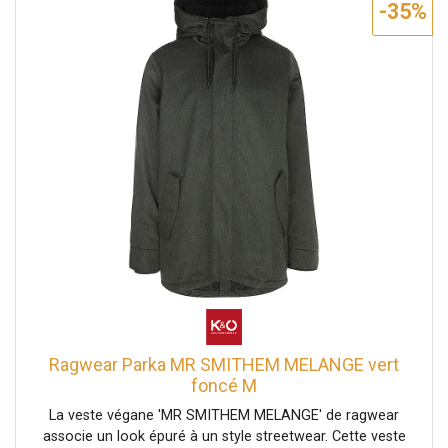
-35%
pour l'automne Capuche montante avec revers et cordon
de serrage Matière hydrofuge 100 % polyester résistant
aux petites pluies Coupe droite avec patte de boutonnage
Extrémités des manches avec poignets côtelés pour un
bon maintien Ourlet légèrement allongé et arrondi dans le
dos Poches à rabat doubles avec bouton-pression et
poches zippées Colonne d'eau : 11000 Respirabilité : 5000
Coupe droite Nom de la couleur : Dark Grey Matière : 100
% polyester
Ragwear Parka MR SMITHEM MELANGE vert
foncé M
La veste végane 'MR SMITHEM MELANGE' de ragwear
associe un look épuré à un style streetwear. Cette veste