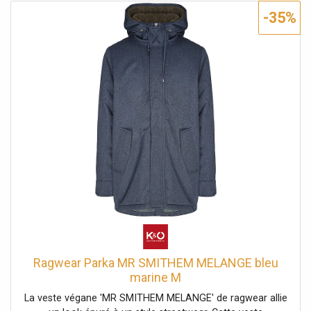
manches. Veste végane avec doublure en teddy douillet
-35%
pour l'automne Capuche montante avec revers et cordon
de serrage Matière hydrofuge 100 % polyester résistant
aux petites pluies Coupe droite avec patte de boutonnage
Extrémités des manches avec poignets côtelés pour un
bon maintien Ourlet légèrement allongé et arrondi dans le
dos Poches à rabat doubles avec bouton-pression et
poches zippées Colonne d'eau : 11000 Respirabilité : 5000
Coupe droite Nom de la couleur : Dark Grey Matière : 100
% polyester
Ragwear Parka MR SMITHEM MELANGE bleu
marine M
La veste végane 'MR SMITHEM MELANGE' de ragwear allie