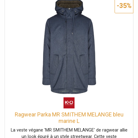
manches. Veste végane avec doublure en teddy douillet
-35%
pour l'automne Capuche montante avec revers et cordon
de serrage Matière hydrofuge 100 % polyester résistant
aux petites pluies Coupe droite avec patte de boutonnage
Extrémités des manches avec poignets côtelés pour un
bon maintien Ourlet légèrement allongé et arrondi dans le
dos Poches à rabat doubles avec bouton-pression et
poches zippées Colonne d'eau : 11000 Respirabilité : 5000
Coupe droite Nom de la couleur : Dark Grey Matière : 100
% polyester
Ragwear Parka MR SMITHEM MELANGE bleu
marine L
La veste végane 'MR SMITHEM MELANGE' de ragwear allie
un look épuré à un style streetwear. Cette veste