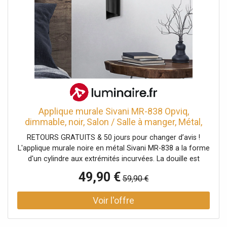
Applique murale Sivani MR-838 Opviq,
dimmable, noir, Salon / Salle à manger, Métal,
Moderne, Applique Murale
RETOURS GRATUITS & 50 jours pour changer d’avis !
L'applique murale noire en métal Sivani MR-838 a la forme
d'un cylindre aux extrémités incurvées. La douille est
dissimulée à l'intérieur, ce qui crée un effet d'éclairage
49,90 €
59,90 €
indirect.