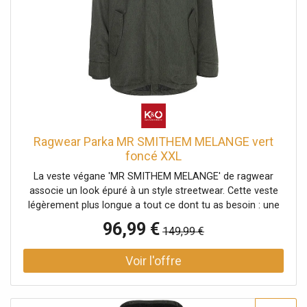
Ragwear Parka MR SMITHEM MELANGE vert
foncé XXL
La veste végane 'MR SMITHEM MELANGE' de ragwear
associe un look épuré à un style streetwear. Cette veste
légèrement plus longue a tout ce dont tu as besoin : une
capuche montante avec revers et cordon de serrage, des
96,99 €
149,99 €
poches à rabat doubles avec bouton-pression et
fermeture éclair, une poche intérieure et des applications
de label typiques de ragwear. La fermeture éclair est
protégée par une patte de boutonnage. Les poignets
élastiques en maille côtelée assurent un bon maintien des
manches. Veste végane avec doublure en teddy douillet