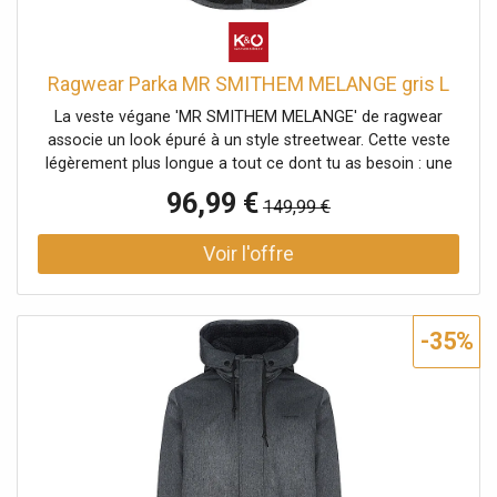
Ragwear Parka MR SMITHEM MELANGE gris L
La veste végane 'MR SMITHEM MELANGE' de ragwear
associe un look épuré à un style streetwear. Cette veste
légèrement plus longue a tout ce dont tu as besoin : une
capuche montante avec revers et cordon de serrage, des
96,99 €
149,99 €
poches à rabat doubles avec bouton-pression et
fermeture éclair, une poche intérieure et des applications
de label typiques de ragwear. La fermeture éclair est
protégée par une patte de boutonnage. Les poignets
élastiques en maille côtelée assurent un bon maintien des
manches. Veste végane avec doublure en teddy douillet
-35%
pour l'automne Capuche montante avec revers et cordon
de serrage Matière hydrofuge 100 % polyester résistant
aux petites pluies Coupe droite avec patte de boutonnage
Extrémités des manches avec poignets côtelés pour un
bon maintien Ourlet légèrement allongé et arrondi dans le
dos Poches à rabat doubles avec bouton-pression et
poches zippées Colonne d'eau : 11000 Respirabilité : 5000