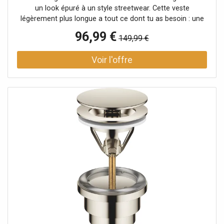
un look épuré à un style streetwear. Cette veste
légèrement plus longue a tout ce dont tu as besoin : une
capuche montante avec revers et cordon de serrage, des
96,99 €
149,99 €
poches à rabat doubles avec bouton-pression et
fermeture éclair, une poche intérieure et des applications
de label typiques de ragwear. La fermeture éclair est
protégée par une patte de boutonnage. Des poignets
élastiques en maille côtelée assurent un bon maintien des
manches. Veste végane avec doublure en teddy douillet
pour l'automne Capuche montante avec revers et cordon
de serrage Matière hydrofuge 100 % polyester résistant
aux petites pluies Coupe droite avec patte de boutonnage
Extrémités des manches avec poignets côtelés pour un
bon maintien Ourlet légèrement allongé et arrondi dans le
dos Poches à rabat doubles avec bouton-pression et
poches zippées Colonne d'eau : 11000 Respirabilité : 5000
Coupe droite Nom de la couleur : Indigo Matière : 100 %
polyester