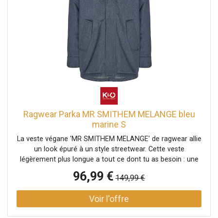
poches zippées Colonne d'eau : 11000 Respirabilité : 5000
Coupe droite Nom de la couleur : Pine Green Matière
: 100% polyester
Ragwear Parka MR SMITHEM MELANGE bleu
marine S
La veste végane 'MR SMITHEM MELANGE' de ragwear allie
un look épuré à un style streetwear. Cette veste
légèrement plus longue a tout ce dont tu as besoin : une
capuche montante avec revers et cordon de serrage, des
96,99 €
149,99 €
poches à rabat doubles avec bouton-pression et
fermeture éclair, une poche intérieure et des applications
de label typiques de ragwear. La fermeture éclair est
protégée par une patte de boutonnage. Des poignets