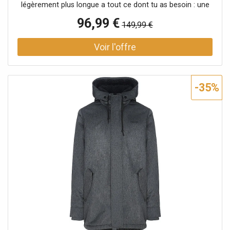
légèrement plus longue a tout ce dont tu as besoin : une
capuche montante avec revers et cordon de serrage, des
96,99 €
149,99 €
poches à rabat doubles avec bouton-pression et
fermeture éclair, une poche intérieure et des applications
de label typiques de ragwear. La fermeture éclair est
protégée par une patte de boutonnage. Les poignets
élastiques en maille côtelée assurent un bon maintien des
manches. Veste végane avec doublure en teddy douillet
-35%
pour l'automne Capuche montante avec revers et cordon
de serrage Matière hydrofuge 100 % polyester résistant
aux petites pluies Coupe droite avec patte de boutonnage
Extrémités des manches avec poignets côtelés pour un
bon maintien Ourlet légèrement allongé et arrondi dans le
dos Poches à rabat doubles avec bouton-pression et
poches zippées Colonne d'eau : 11000 Respirabilité : 5000
Coupe droite Nom de la couleur : Pine Green Matière
: 100% polyester