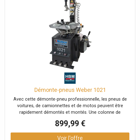
Démonte-pneus Weber 1021
Avec cette démonte-pneu professionnelle, les pneus de
voitures, de camionnettes et de motos peuvent être
rapidement démontés et montés. Une colonne de
montage inclinable pneumatiquement permet de placer
899,99 €
facilement les pneus sur la table de serrage auto-
centreuse. La machine est commandée par trois pédales
à l’avant. Un rouleau de pression aide à pousser le talon