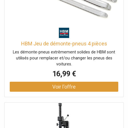
d'étalonnage, des pinces, des cônes d'équilibrage, des
écrous à serrage rapide, des fixations de jantes et bien
d'autres choses encore. Cet ensemble complet permet de
démonter, de monter et d'équilibrer les pneus rapidement
et efficacement, et ainsi de gagner un temps précieux et
d'obtenir des résultats professionnels.
HBM Jeu de démonte-pneus 4 pièces
Les démonte-pneus extrêmement solides de HBM sont
utilisés pour remplacer et/ou changer les pneus des
voitures.
16,99 €