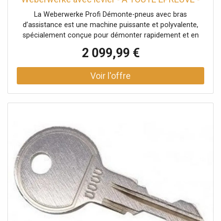
140092A-v-1 et 40095 H-1024
La Weberwerke Profi Démonte-pneus avec bras
d’assistance est une machine puissante et polyvalente,
spécialement conçue pour démonter rapidement et en
toute sécurité les pneus de voitures particulières et de
2 099,99 €
véhicules utilitaires légers. Grâce à sa construction
robuste et à une conception bien pensée, elle permet de
travailler efficacement tout en protégeant la jante contre
les rayures ou les dommages. Le bras d’assistance intégré
offre un soutien supplémentaire lors du montage et du
démontage de pneus rigides, larges ou à profil bas,
rendant l’opération plus fluide. Le système de serrage
robuste maintient fermement les jantes, aussi bien de
l’intérieur que de l’extérieur. Compatible avec différents
formats de jantes et de pneus, cette machine est
indispensable dans tout atelier ou garage moderne où
rapidité, qualité et facilité d’utilisation sont essentielles.