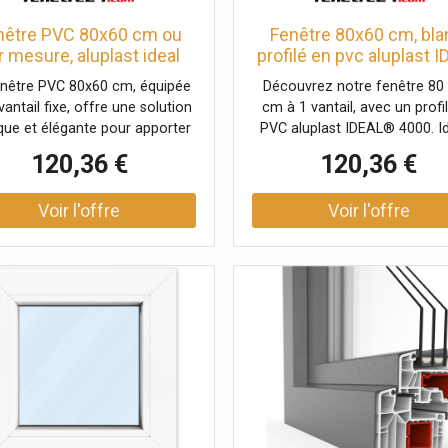
nêtre PVC 80x60 cm ou
Fenêtre 80x60 cm, bla
r mesure, aluplast ideal
profilé en pvc aluplast 
0, fenêtre fixe, 1 vantail,
4000, 1 vantail vitrage f
enêtre PVC 80x60 cm, équipée
Découvrez notre fenêtre 80 
ouble vitrage, fenêtre
800x600 mm, configura
vantail fixe, offre une solution
cm à 1 vantail, avec un profi
horizontale
personnalisée
ique et élégante pour apporter
PVC aluplast IDEAL® 4000. I
e luminosité modérée à vos
pour une isolation efficace 
120,36 €
120,36 €
es. Son double vitrage Ug 1,1
design moderne.
elon NF EN 673 assure une
lente isolation thermique tout
ntégrant harmonieusement le
c classique dans votre décor.
odèle peut être personnalisé
 répondre précisément à vos
besoins.