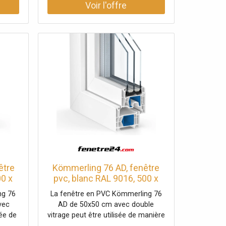
être
Kömmerling 76 AD, fenêtre
00 x
pvc, blanc RAL 9016, 500 x
fixe,
500 mm, 1 vantail vitrage fixe,
ng 76
La fenêtre en PVC Kömmerling 76
ment
configurer individuellement
vec
AD de 50x50 cm avec double
sée de
vitrage peut être utilisée de manière
filé à
flexible. Grâce à son profilé à 5