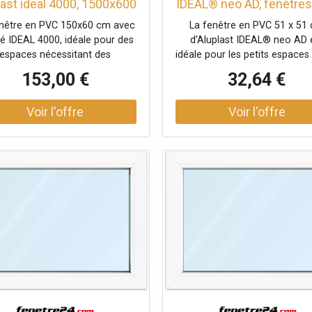
last ideal 4000, 1500x600
IDEAL® neo AD, fenêtres
, blanc, fenêtre fixe, 1
blanc, 1 vantail vitrage f
enêtre en PVC 150x60 cm avec
La fenêtre en PVC 51 x 51
antail, double vitrage,
510 x 510 mm
lé IDEAL 4000, idéale pour des
d’Aluplast IDEAL® neo AD 
figuration personnalisée
espaces nécessitant des
idéale pour les petits espaces
fficients Uw très bas. Cette
à son format mini. Réputée p
153,00 €
32,64 €
nêtre à vantail unique avec
qualité, cette menuiserie 
rage fixe offre une isolation
compose d'un double vitrag
rmique optimale grâce à son
convainc par son aspect mod
le vitrage Ug 1,1 selon NF EN
De couleur blanche, elle dis
3. Disponible en blanc, elle
d'un seul vantail et d'un vitrag
ntègre facilement dans divers
les d'intérieur et d'extérieur.
it personnalisable sur mesure.