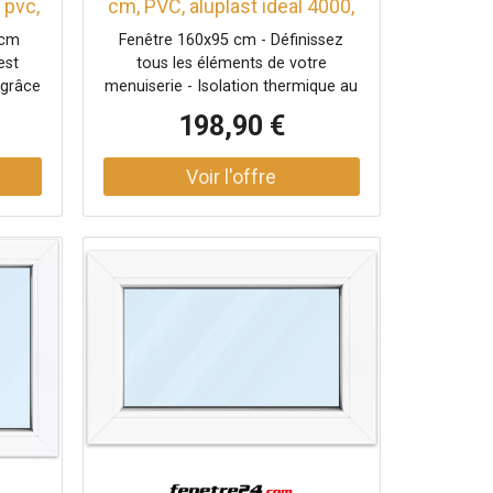
 pvc,
cm, PVC, aluplast ideal 4000,
ixe,
1600 x 950 mm, blanc,
 cm
Fenêtre 160x95 cm - Définissez
fenêtre fixe, 1 vantail, double
est
tous les éléments de votre
vitrage, configuration
 grâce
menuiserie - Isolation thermique au
personnalisée
our sa
point - Options de confort et
198,90 €
se
sécurité selon vos besoins -
e et
Magasin d’accessoires inclus.
erne.
pose
e fixe.