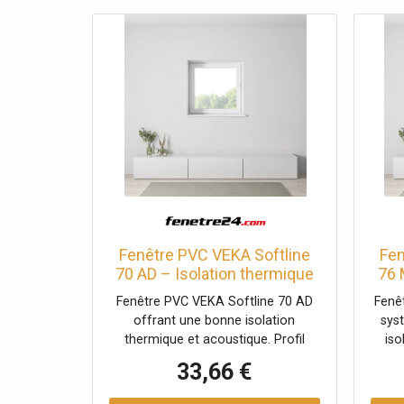
Fenêtre PVC VEKA Softline
Fen
70 AD – Isolation thermique
76 
et performance durable
Fenêtre PVC VEKA Softline 70 AD
Fenê
offrant une bonne isolation
sys
thermique et acoustique. Profil
iso
robuste, idéale pour la rénovation
Excel
33,66 €
comme le neuf.