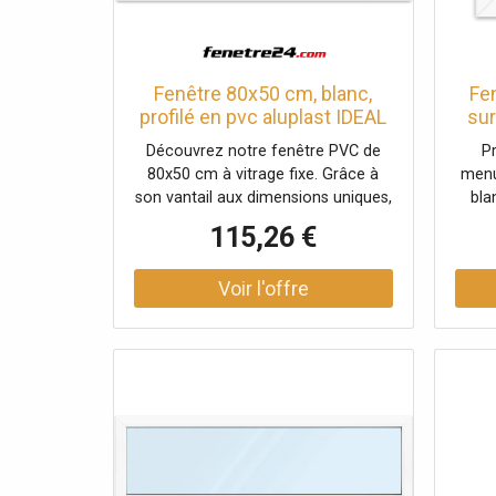
Fenêtre 80x50 cm, blanc,
Fe
profilé en pvc aluplast IDEAL
sur
4000, 1 vantail vitrage fixe,
4000
Découvrez notre fenêtre PVC de
P
800x500 mm, configuration
80x50 cm à vitrage fixe. Grâce à
menu
personnalisée
son vantail aux dimensions uniques,
bla
cette fenêtre s'adapte aux espaces
bat
115,26 €
restreints tout en garantissant une
sécu
excellente performance
pho
énergétique. Installation facile et
ja
entretien minimal. Faites le choix de
conce
la qualité !
Toute
en 
No
pov
Alu
prof
n