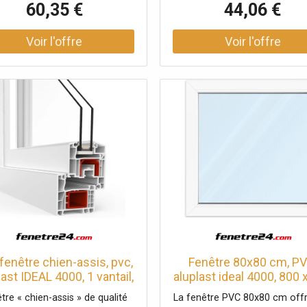
60,35 €
44,06 €
res de haute qualité et ses 3
6 chambres de haute qualité 
s (joint central), elle offre une
3 joints (joint central), elle of
llente isolation acoustique et
très bonne isolation acoustiq
thermique. La fenêtre PVC
thermique. La fenêtre en 
mmerling 88 convient à une
Kömmerling 76 MD est adap
lisation en maison passive. La
une utilisation en maison pas
tre est blanche, à vitrage fixe
La fenêtre est blanche, à vit
a un design à pan décalé. La
fixe et a un design moderne 
urface en PVC du système
décalé. La surface en PVC
Kömmerling 88 MD est
système Kömmerling 76 MD
xtrêmement résistante aux
extrêmement résistante a
mpéries et facile à entretenir.
intempéries et facile à entret
fenêtre chien-assis, pvc,
Fenêtre 80x80 cm, PV
last IDEAL 4000, 1 vantail,
aluplast ideal 4000, 800 
blanc, 600 x 600 mm,
mm, blanc, fenêtre fixe
tre « chien-assis » de qualité
La fenêtre PVC 80x80 cm off
figurer individuellement
vantail, double vitrag