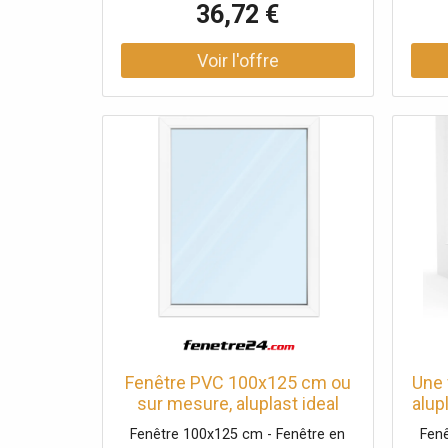
36,72 €
chambres de haute qualité et ses 2
chamb
joints, elle offre une très bonne
joint
isolation acoustique et thermique.
exce
La fenêtre est blanche, à vitrage
fixe et a un design moderne à pan
Kö
décalé. La surface en PVC du
uti
système Kömmerling 70 est
fenê
extrêmement résistante aux
et 
intempéries et facile à entretenir.
s
e
inte
Fenêtre PVC 100x125 cm ou
Une 
sur mesure, aluplast ideal
alup
4000, blanc, 1000 x 1250 mm
Fenêtre 100x125 cm - Fenêtre en
Fenê
fenêtre fixe, 1 vantail, double
con