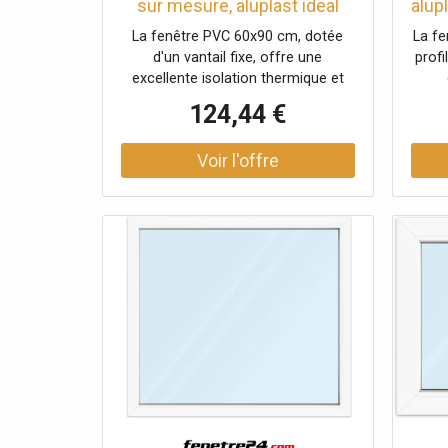
sur mesure, aluplast ideal
alup
4000, blanc, 600 x 900 mm
mm
La fenêtre PVC 60x90 cm, dotée
La f
fenêtre fixe, 1 vantail, double
v
d'un vantail fixe, offre une
profi
vitrage
con
excellente isolation thermique et
acoustique grâce à son double
coe
124,44 €
vitrage Ug 1,1 selon NF EN 673.
fe
Avec son profilé IDEAL 4000 et son
vit
coloris blanc, elle s'adapte
the
parfaitement à divers styles de
doub
décoration, alliant modernité et
67
performance. Personnalisable
s'i
selon vos préférences.
sty
Produ