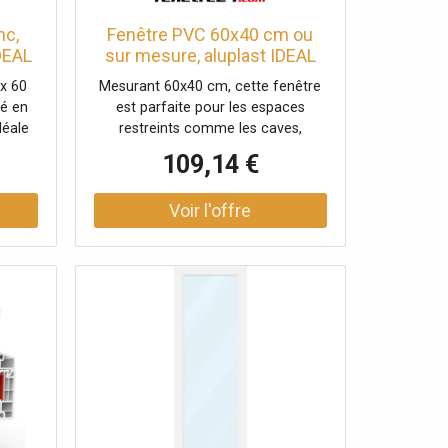
nc,
Fenêtre PVC 60x40 cm ou
IDEAL
sur mesure, aluplast IDEAL
ixe,
4000, blanc, 600 x 400 mm, 1
x 60
Mesurant 60x40 cm, cette fenêtre
tion
vantail, double vitrage
lé en
est parfaite pour les espaces
déale
restreints comme les caves,
et un
permettant de maximiser la lumière
109,14 €
naturelle. Ce modèle à vantail fixe
assure une isolation thermique
efficace grâce à son double vitrage
Ug 1,1 selon NF EN 673. Produit
personnalisable sur mesure.