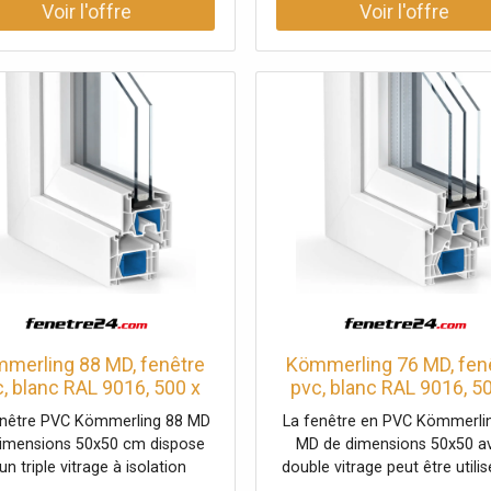
merling 88 MD, fenêtre
Kömmerling 76 MD, fen
, blanc RAL 9016, 500 x
pvc, blanc RAL 9016, 5
mm, 1 vantail vitrage fixe,
500 mm, 1 vantail vitrage 
enêtre PVC Kömmerling 88 MD
La fenêtre en PVC Kömmerli
figurer individuellement
configurer individuelle
dimensions 50x50 cm dispose
MD de dimensions 50x50 a
un triple vitrage à isolation
double vitrage peut être utili
rmique. Grâce au profilé à 7
manière flexible. Grâce au pro