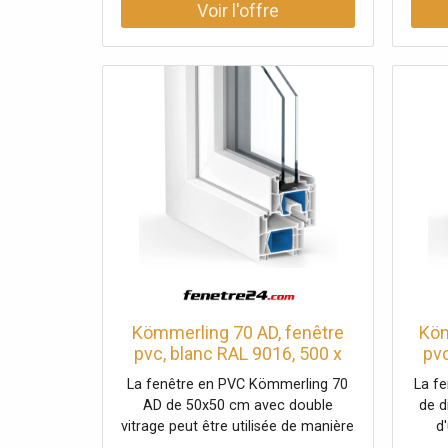
Kömmerling 70 AD, fenêtre
Köm
pvc, blanc RAL 9016, 500 x
pvc
500 mm, 1 vantail vitrage fixe,
500 
La fenêtre en PVC Kömmerling 70
La f
configurer individuellement
con
AD de 50x50 cm avec double
de 
vitrage peut être utilisée de manière
d'
flexible. Grâce à son profilé à 5
the