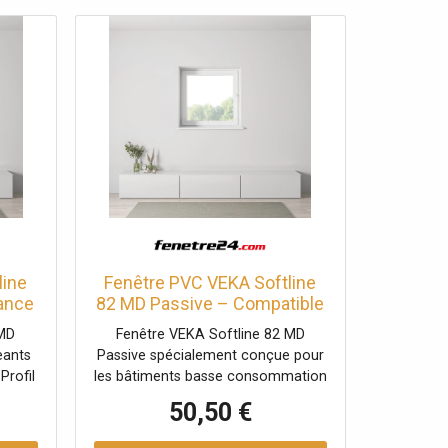
line
Fenêtre PVC VEKA Softline
ance
82 MD Passive – Compatible
maison passive
 MD
Fenêtre VEKA Softline 82 MD
eants
Passive spécialement conçue pour
Profil
les bâtiments basse consommation
onfort
et maisons passives. Isolation
50,50 €
thermique maximale.