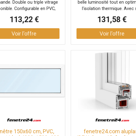
ande. Double ou triple vitrage
belle luminosité tout en opti
configuration personnal
ponible. Configurable en PVC,
l'isolation thermique. Avec
lu, bois et bois-alu. Garantie 5
dimensions carrées, elle s'ad
113,22 €
131,58 €
ans.
différentes pièces comme
cuisine ou le bureau, apporta
touche moderne. Équipée d
double vitrage Ug 1,1 et du pr
IDEAL 4000, elle combine effi
énergétique et esthétique. Fe
fixe, personnalisable selon
besoins.
nêtre 150x60 cm, PVC,
fenetre24.com alupla