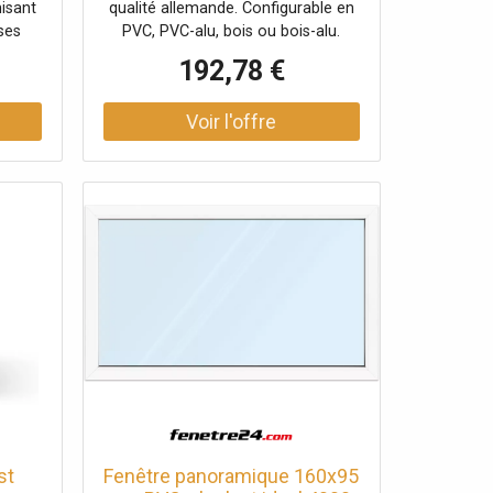
misant
qualité allemande. Configurable en
isée
configuration personnalisée
 ses
PVC, PVC-alu, bois ou bois-alu.
apte à
Isolation thermique. Cette
192,78 €
 la
menuiserie peut être personnalisée
nt une
selon vos propres goûts. Créez des
'un
accents grâce à notre grand choix
ofilé
de couleurs. Ajout de croisillons
cacité
rapportés, incorporés ou de vrais
nêtre
croisillons possible. Garantie 5 ans.
 vos
st
Fenêtre panoramique 160x95