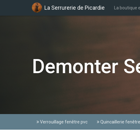
La Serrurerie de Picardie
La boutique e
Demonter Se
Verrouillage fenêtre pvc
Quincaillerie fenêtr