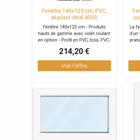
Fenêtre 140x125 cm, PVC,
Fe
aluplast ideal 4000,
su
1400x1250 mm, blanc,
400
Fenêtre 140x125 cm - Produits
La f
fenêtre fixe, 1 vantail, double
d
hauts de gamme avec volet roulant
d'un 
vitrage, configuration
en option - Profil en PVC, bois, PVC-
prat
personnalisée
alu ou bois-alu - Volets adaptés à
un
214,20 €
plusieurs types de pose - Triple ou
espac
double vitrage performant.
s
excel
en i
blan
Ce m
pour