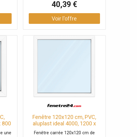
40,39 €
et ses
chambres de haute qualité et ses 2
fre une
joints, elle offre une très bonne
ue et
isolation acoustique et thermique.
PVC
La fenêtre est blanche, à vitrage
tée à
fixe et a un design moderne à pan
sive.
décalé. La surface en PVC du
rage
système Kömmerling 76 AD est
à pan
extrêmement résistante aux
 du
intempéries et facile à entretenir.
 est
ux
enir.
C,
Fenêtre 120x120 cm, PVC,
x 800
aluplast ideal 4000, 1200 x
, 1
1200 mm, blanc, fenêtre fixe,
re une
Fenêtre carrée 120x120 cm de
e,
1 vantail, double vitrage,