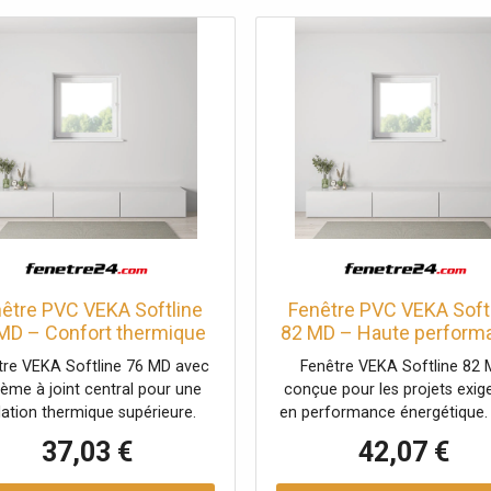
être PVC VEKA Softline
Fenêtre PVC VEKA Soft
MD – Confort thermique
82 MD – Haute perform
renforcé
énergétique
tre VEKA Softline 76 MD avec
Fenêtre VEKA Softline 82
tème à joint central pour une
conçue pour les projets exig
lation thermique supérieure.
en performance énergétique. 
lente étanchéité et durabilité.
épais, isolation optimale et c
37,03 €
42,07 €
durable.