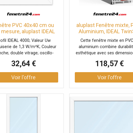
nêtre PVC 40x40 cm ou
aluplast Fenêtre mixte,
 mesure, aluplast IDEAL
Aluminium, IDEAL Twin
, blanc, 400 x 400 mm, 1
8000, Blanc RAL 9016,
rofil IDEAL 4000; Valeur Uw
Cette fenêtre mixte en PVC
vantail, double vitrage
vantail, vitrage fixe, 510 
iserie de 1,3 W/m²K; Couleur
aluminium combine durabilit
mm, configuration
nche; double vitrage; oscillo-
esthétique avec ses dimensio
personnalisée
tant. Des triples vitrages de
510 x 510 mm. Dotée d'un pr
32,64 €
118,57 €
rité à isolation thermique et
IDEAL TwinSet 8000, elle off
nique sont en option. Aucun
finition intérieure blanche e
unissement en garantie, une
extérieur en blanc RAL 9016
ption individuelle en couleur.
double vitrage, avec un Ug de
s les fenêtres sont fabriquées
assure une excellente isola
Allemagne. Fenêtre PVC prix:
thermique. Ce modèle fixe ne
s fenêtres PVC sur mesure
pas être ouvert et est sans i
iennent toutes du fabricant
ni allège. Produit personnali
plast, l'un des fabricants des
sur mesure.
ilés les plus renommés. Tous
os systèmes de profilés de