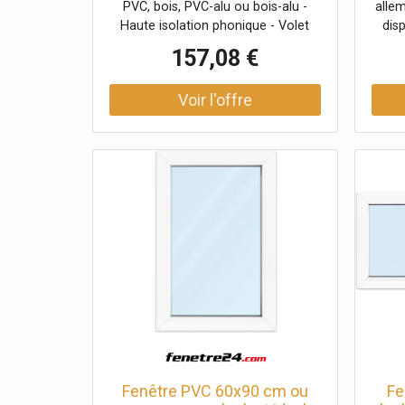
PVC, bois, PVC-alu ou bois-alu -
allem
vitrage
Haute isolation phonique - Volet
dis
roulant intégré ou extérieur -
PVC-a
157,08 €
Coefficients thermiques très bas.
Fenêtre PVC 60x90 cm ou
Fe