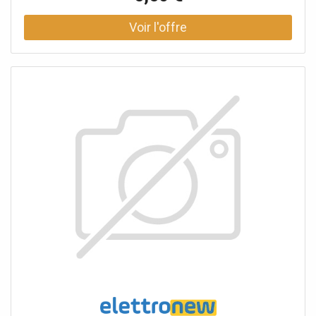
brouillard ou à brume., Nettoyage des tuyaux et de
l'élément chauffant, A utiliser uniquement sur les
machines à brouillard et à brume à base d'eau !, Contenu:
250ml, Dimensions (L x l x H): 55 x 55 x 160mm, Poids:
0,3000