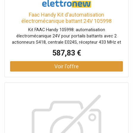
Faac Handy Kit d'automatisation
électromécanique battant 24V 105998
Kit FAAC Handy 105998: automatisation
électromécanique 24V pour portails battants avec 2
actionneurs S418, centrale E024S, récepteur 433 MHz et
dispositifs de sécurité inclus. Usage continu, jusqu'à 2,3 m
587,83 €
par vantail (2,7 m avec serrure électrique).Kit composé de
: 2 Actionneurs S418 24V (code 104301) 1 Équipement
électronique E024S avec boîtier (code 790286) 1
Récepteur XF 433 MHz (code 787831) 1 Clignotant XLED
(code 410029) 1 Paire de cellules photoélectriques XP
20B D (code 785103) 1 Bouton à clé et de commande
XK10 B (code 401304) 1 Serrure avec clé personnalisée
(code 71275101) 1 Télécommande Faac XTO2 2 canaux
433MHz 787032 1 Panneau automatique “FAAC” La
batterie d'urgence code 390923 n'est pas incluse dans ce
kit.