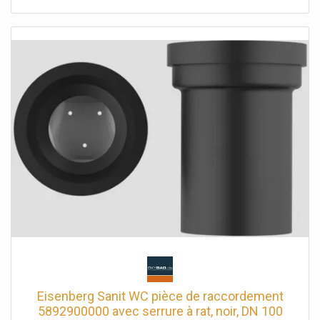
Recommandé pour les portails automatiques Came
Eisenberg Sanit WC pièce de raccordement
5892900000 avec serrure à rat, noir, DN 100