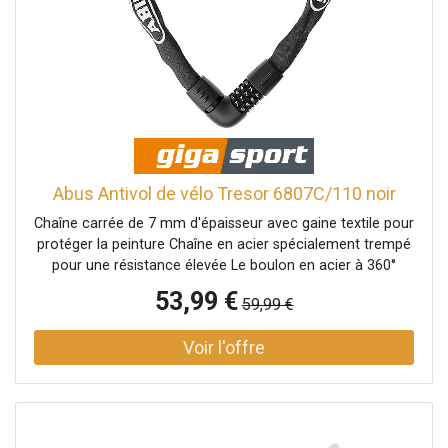
Abus Antivol de vélo Tresor 6807C/110 noir
Chaîne carrée de 7 mm d'épaisseur avec gaine textile pour
protéger la peinture Chaîne en acier spécialement trempé
pour une résistance élevée Le boulon en acier à 360°
assure un verrouillage sûr et peut être inséré dans le corps
53,99 €
59,99 €
de la serrure depuis n'importe quelle position Code
numérique à 4 chiffres, réglable individuellement - permet
jusqu'à 10 000 combinaisons de chiffres Les molettes
numériques à 2 composants garantissent un affichage
durable et facile à lire des chiffres La protection spéciale
contre le balayage offre une sécurité supplémentaire
contre les tentatives de manipulation Le corps de serrure