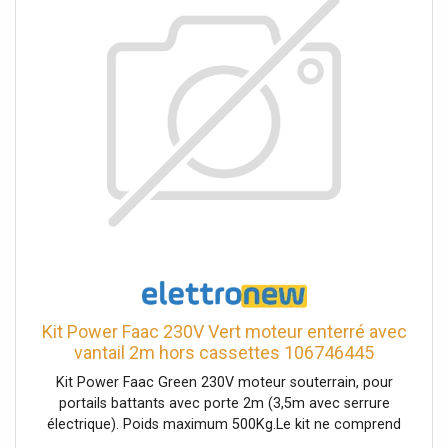
étroit en matériau durable assure un design harmonieux
La variante reflective augmente la visibilité grâce à une
gaine textile réfléchissante Nom de la couleur : Black
Kit Power Faac 230V Vert moteur enterré avec
vantail 2m hors cassettes 106746445
Kit Power Faac Green 230V moteur souterrain, pour
portails battants avec porte 2m (3,5m avec serrure
électrique). Poids maximum 500Kg.Le kit ne comprend
pas les cassettes encastrées, à acheter séparément