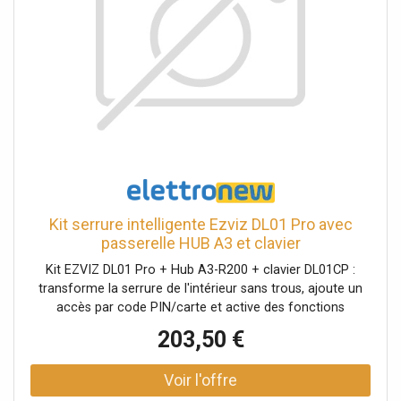
Kit serrure intelligente Ezviz DL01 Pro avec
passerelle HUB A3 et clavier
Kit EZVIZ DL01 Pro + Hub A3-R200 + clavier DL01CP :
transforme la serrure de l'intérieur sans trous, ajoute un
accès par code PIN/carte et active des fonctions
intelligentes via l'application même à distance grâce au
203,50 €
gateway compatible Matter et HomeKit. Composition du
kit : 1 × Serrure intelligente EZVIZ DL01 Pro 1 × Home
Gateway EZVIZ A3-R200 1 × Clavier multifonction EZVIZ