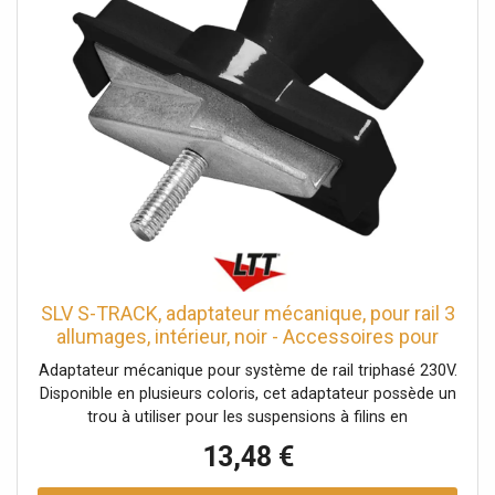
SLV S-TRACK, adaptateur mécanique, pour rail 3
allumages, intérieur, noir - Accessoires pour
barres conductrices triphasées
Adaptateur mécanique pour système de rail triphasé 230V.
Disponible en plusieurs coloris, cet adaptateur possède un
trou à utiliser pour les suspensions à filins en
acier.Données techniques: Nom du produit: S-TRACK,
13,48 €
Couleur: noir, Matière: Aluminium, Code IP: IP 20,
Longueur: 6.6 cm, Largeur: 6.6 cm, Hauteur: 3.1 cm, Poids