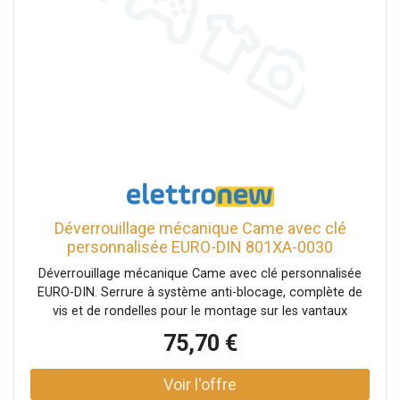
Déverrouillage mécanique Came avec clé
personnalisée EURO-DIN 801XA-0030
Déverrouillage mécanique Came avec clé personnalisée
EURO-DIN. Serrure à système anti-blocage, complète de
vis et de rondelles pour le montage sur les vantaux
motorisés, avec les caractéristiques suivantes Cylindre
75,70 €
type EURO-DIN avec système anti-blocage Complet avec
clé, vis M8x30 et rondelle moletée 8,4x13 Installation
directe sur la patte de fixation soudée au vantail du portail