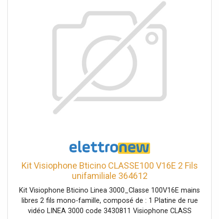
l'ouverture des portes code 348261 Configurable pour les
l'expressivité et la sensation de réponse. Les pianos
installations à une ou deux familles.
acoustiques s'appuient sur une technologie " TRS "
améliorée et une interpolation spectrale haute résolution,
afin de préserver la richesse harmonique et la continuité
des transitions de dynamique. Côté claviers vintage, les
pianos électriques " Vintage Electric " bénéficient d'une
approche modélisée et hybride, pensée pour retrouver du
caractère, de la présence et des variations expressives en
fonction du toucher. L'ensemble est organisé en 8
banques totalisant plus de 200 sonorités d'usine, prêtes à
s'intégrer dans des contextes pop, jazz, soul, rock,
worship ou production. Effets intégrés * Insert FX1 et
Insert FX2 par zone * Master Delay * Master Reverb * EQ
global 3 bandes (graves, médiums, aigus) * Effets dédiés
sur les entrées Mic...
Kit Visiophone Bticino CLASSE100 V16E 2 Fils
unifamiliale 364612
Kit Visiophone Bticino Linea 3000_Classe 100V16E mains
libres 2 fils mono-famille, composé de : 1 Platine de rue
vidéo LINEA 3000 code 3430811 Visiophone CLASS