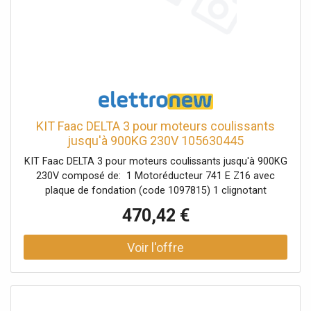
KIT Faac DELTA 3 pour moteurs coulissants
jusqu'à 900KG 230V 105630445
KIT Faac DELTA 3 pour moteurs coulissants jusqu'à 900KG
230V composé de: 1 Motoréducteur 741 E Z16 avec
plaque de fondation (code 1097815) 1 clignotant
FAACLED 230V (code 410023) 1 Paire de photocellules XP
470,42 €
20 D (code 785102) 1 clé et bouton de commande XK10
(code 401302) 1 Serrure à clé personnalisée (Code
71275101) 1 Récepteur enfichable 1 canal RP 433 SLH
(Code 787824) 1 émetteur XT2 433 SLH LR à 2 canaux
(code 787007) 1 panneau "FAAC Automatic