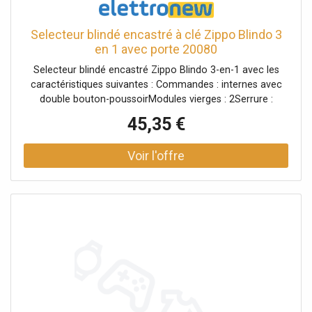
Selecteur blindé encastré à clé Zippo Blindo 3
en 1 avec porte 20080
Selecteur blindé encastré Zippo Blindo 3-en-1 avec les
caractéristiques suivantes : Commandes : internes avec
double bouton-poussoirModules vierges : 2Serrure :
Codée avec 2 clésDegré de protection :
45,35 €
IP40EncastréCouleur : Gris Sélecteur refermable pour
montage encastré, équipé d'une porte avec un cylindre à
clé qui peut être ouvert, à l'intérieur il y a un double
bouton pour l'ouverture du moteur électrique et deux
vides de type Magic pour toute clé d'alarme électronique.