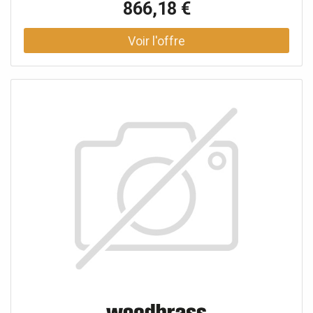
866,18 €
(code 490065).