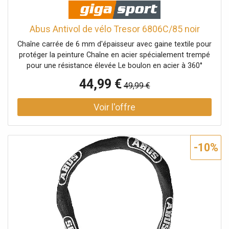
Abus Antivol de vélo Tresor 6806C/85 noir
Chaîne carrée de 6 mm d'épaisseur avec gaine textile pour
protéger la peinture Chaîne en acier spécialement trempé
pour une résistance élevée Le boulon en acier à 360°
assure un verrouillage sûr et peut être inséré dans le corps
44,99 €
49,99 €
de la serrure depuis n'importe quelle position Code
numérique à 4 chiffres, réglable individuellement - permet
jusqu'à 10 000 combinaisons de chiffres Les molettes
numériques à 2 composants garantissent un affichage
durable et facile à lire des chiffres La protection spéciale
contre le balayage offre une sécurité supplémentaire
-10%
contre les tentatives de manipulation Le corps de serrure
mince en matériau robuste assure un design harmonieux
et durable Nom de la couleur : Black