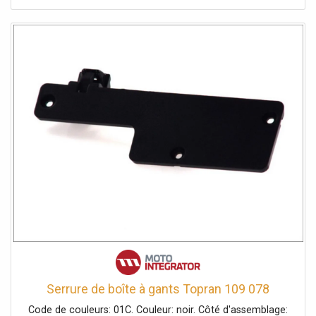
DL01CP Caractéristiques clés : Installation DL01 Pro en
~10 minutes de l'intérieur, sans perçage ni modifications
permanentes Accès intelligent : application EZVIZ
(Bluetooth) + gestion des utilisateurs et des clés
numériques Clavier DL01CP : déverrouillage par code PIN
et carte de proximité, sonnette intégrée et anti-sabotage
Hub A3-R200 : connecte jusqu'à 64 appareils, alertes push
+ sirène 85 dB Compatibilité maison intelligente : Matter et
Apple HomeKit (via gateway) Fonctions sécurité/confort :
auto-verrouillage, mode confidentialité, alerte porte
ouverte
Serrure de boîte à gants Topran 109 078
Code de couleurs: 01C. Couleur: noir. Côté d'assemblage: