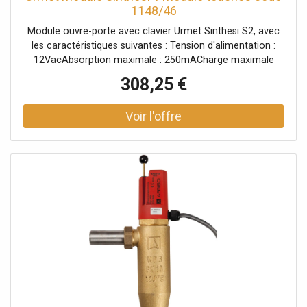
1148/46
Module ouvre-porte avec clavier Urmet Sinthesi S2, avec
les caractéristiques suivantes : Tension d'alimentation :
12VacAbsorption maximale : 250mACharge maximale
commutable par les relais : 250Vac 5ACompatible avec
308,25 €
tous les systèmesPermet de mémoriser jusqu'à 22 codes
et d'ouvrir indépendamment 2 serrures
électriquesFonctionnement monostable et bistable