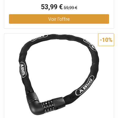
assure un verrouillage sûr et peut être inséré dans le corps
53,99 €
59,99 €
de la serrure depuis n'importe quelle position Code
numérique à 4 chiffres, réglable individuellement - permet
jusqu'à 10 000 combinaisons de chiffres Rouleaux
numériques à 2 composants pour un affichage durable et
facile à lire des chiffres La protection spéciale contre le
balayage offre une sécurité supplémentaire contre les
-10%
tentatives de manipulation Le corps de serrure étroit en
matériau durable assure un design harmonieux La variante
« reflective » augmente la visibilité grâce à une gaine
textile réfléchissante Nom de la couleur : Sage Green