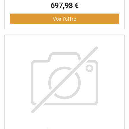
100V16E code 3446721 Alimentation BUS-SCS en boîtier
697,98 €
modulaire 6 DIN pour systèmes audio et vidéo à 2 fils
code 3460501 Module de relais pour serrures électriques
non contrôlées par BUS code 346250