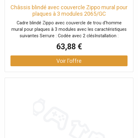
Châssis blindé avec couvercle Zippo mural pour
plaques à 3 modules 2065/GC
Cadre blindé Zippo avec couvercle de trou d'homme
mural pour plaques à 3 modules avec les caractéristiques
suivantes Serrure : Codée avec 2 clésInstallation :
Montage muralDegré de protection : IP 40 CL. IICouleur :
63,88 €
GrisDimensions : 200x124x40 mm Accessoires inclus :
Dispositif pour le déclenchement manuel de l'électro-train,
Interrupteur anti-sabotage.