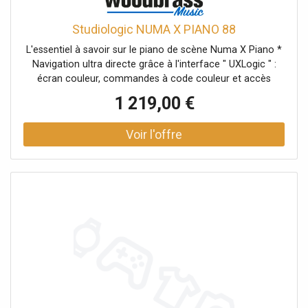
Studiologic NUMA X PIANO 88
L'essentiel à savoir sur le piano de scène Numa X Piano *
Navigation ultra directe grâce à l'interface " UXLogic " :
écran couleur, commandes à code couleur et accès
immédiat aux fonctions essentielles. * Clavier FATAR
1 219,00 €
TP/110 88 touches à mécanique à marteaux, triple
capteur et aftertouch : un toucher précis, expressif et
cohérent sur toute l'étendue. * Moteur sonore hybride
haut de gamme combinant échantillonnage, distorsion de
formes d'onde et modélisation physique, avec plus de 200
sons d'usine répartis en 8 banques. * Pensé pour la scène
et le studio : contrôleur 4 zones, mixeur numérique 4
pistes et audio sur USB pour enregistrer, répéter ou
streamer sans configuration complexe.Numa X Piano :
l'évolution moderne d'un piano de scène orienté
performance Le Numa X Piano s'inscrit dans une logique
claire : réunir une ergonomie de jeu immédiate et une
architecture sonore premium dans un format de piano de
scène prêt pour les setlists exigeantes. La philosophie "