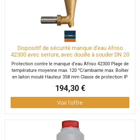
Dispositif de sécurité manque d'eau Afriso
42300 avec serrure, avec douille à souder DN 20
Protection contre le manque d'eau Afriso 42300 Plage de
température moyenne max. 120 °C/ambiante max. Boîtier
en laiton moulé Hauteur 358 mm Classe de protection IP
54 (EN 60529) Flotteur en plastique Pression de service
194,30 €
max. 10 bars Pression d'essai 15 bars Charge de contact
AC 250 V/6 (2) A Code composant TÜV.WBH.xx-232 (xx=
année du certificat VdTÜV)