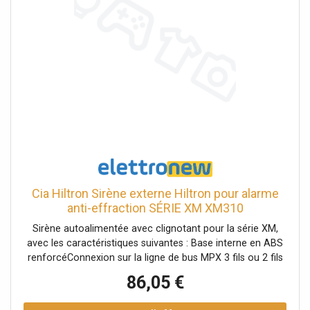
Cia Hiltron Sirène externe Hiltron pour alarme
anti-effraction SÉRIE XM XM310
Sirène autoalimentée avec clignotant pour la série XM,
avec les caractéristiques suivantes : Base interne en ABS
renforcéConnexion sur la ligne de bus MPX 3 fils ou 2 fils
+ alimentation localeTest fonctionnel sur la connexion de
86,05 €
la batterieCouleur argentTension d'alimentation nominale
12Vdc ±10% (de l'unité de commande ou de l'alimentation