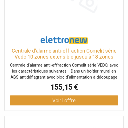
Centrale d'alarme anti-effraction Comelit série
Vedo 10 zones extensible jusqu'à 18 zones
Centrale d'alarme anti-effraction Comelit série VEDO, avec
les caractéristiques suivantes : Dans un boîtier mural en
ABS antidéflagrant avec bloc d'alimentation à découpage
de 1,5 A Equipé de 8 zones embarquées, extensibles à 18
155,15 €
(2 zones clavier et 8 zones radio), 1 zone 24 heures
Communicateur téléphonique RTC intégré, bus série
RS485 pour la connexion de modules supplémentaires 1
sortie relais et 2 sorties collecteur ouvert Gère jusqu'à 2
zones avec 2 programmes de commutation (scénarios)
différents et des minuteries quotidiennes, 2 lecteurs de
proximité, 2 claviers Safe Key, 1 Safe Touch, 1 Planux/Mini