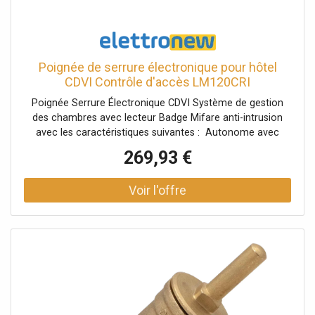
Poignée de serrure électronique pour hôtel
CDVI Contrôle d'accès LM120CRI
Poignée Serrure Électronique CDVI Système de gestion
des chambres avec lecteur Badge Mifare anti-intrusion
avec les caractéristiques suivantes : Autonome avec
batterie Autonomie de la batterie de plus de 5000
269,93 €
ouvertures Signalisation de la batterie à remplacer Lecture
du badge : numéro de chambre, numéro d'étage, date et
heure d'entrée et de sortie. Jusqu'à 5 badges
programmables 3 services et 2 utilisateurs Enregistrement
des 200 derniers événements Domaines d'utilisation :
hôtels, bureaux, banques, industrie, bâtiments publics,
immeubles d'habitation.