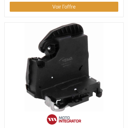
support mural, un piège à odeurs tubulaire et un entonnoir
d'entrée pour le raccordement d'un système d'irrigation
goutte à goutte. Sortie horizontale DN 50 pour
raccordement à une conduite HT selon DIN 19560.
Dispositif anti-retour double : Staufix Norme siphon : DIN
EN 13564 Type 5 Raccord de vidange : blanc Diamètre
nominal du drain : DN 50 (OD 50 mm) Type d'installation :
pour l'écoulement goutte à goutte