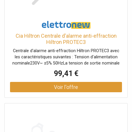
Cia Hiltron Centrale d'alarme anti-effraction
Hiltron PROTEC3
Centrale d'alarme anti-effraction Hiltron PROTEC3 avec
les caractéristiques suivantes : Tension d'alimentation
nominale230V~ ±5% 50HzLa tension de sortie nominale
est de 12Vdc ±10%.Absorption normale 40mAAbsorption
99,41 €
maximale 50mAAbsorption maximale de l'unité de
contrôle seule 35mACourant maximal délivré par le bloc
d'alimentation 1ACourant maximum délivrable en sortie
de sirènes 3A (avec batterie connectée)Courant
maximum délivrable sur la sortie de service
440mAAlimentation électrique / chargeur de batterie
inclusBatterie de secours 12V 7.5Ah (non incluse)