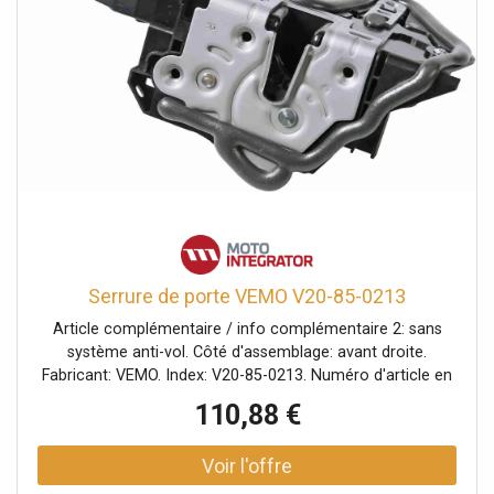
Serrure de porte VEMO V20-85-0213
Article complémentaire / info complémentaire 2: sans
système anti-vol. Côté d'assemblage: avant droite.
Fabricant: VEMO. Index: V20-85-0213. Numéro d'article en
paire: V20-85-0212. Numéro du fabricant: V20-85-0213.
110,88 €
Véhicule avec direction à gauche ou à droite: pour
véhicules avec direction à gauche.