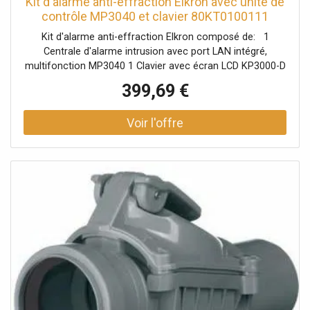
Kit d'alarme anti-effraction Elkron avec unité de
contrôle MP3040 et clavier 80KT0100111
Kit d'alarme anti-effraction Elkron composé de: 1
Centrale d'alarme intrusion avec port LAN intégré,
multifonction MP3040 1 Clavier avec écran LCD KP3000-D
code 80KP0100211 L’installation des systèmes d’alarme
399,69 €
Elkron est réservée exclusivement aux installateurs
certifiés.