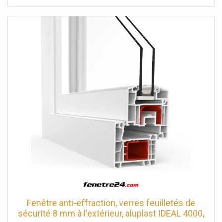
pièce sirène auto-alimentée pour extérieur avec clignotant
(code 1033/414)1 morceau grille de protection pour la
sirène 1033/414 (code 1033/417)
Fenêtre anti-effraction, verres feuilletés de
sécurité 8 mm à l'extérieur, aluplast IDEAL 4000,