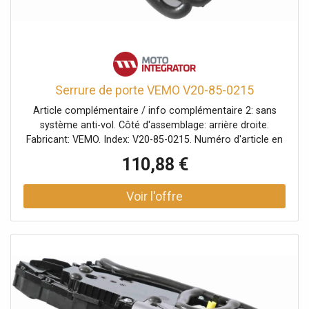
Serrure de porte VEMO V20-85-0215
Article complémentaire / info complémentaire 2: sans
système anti-vol. Côté d'assemblage: arrière droite.
Fabricant: VEMO. Index: V20-85-0215. Numéro d'article en
paire: V20-85-0214. Numéro du fabricant: V20-85-0215.
110,88 €
Véhicule avec direction à gauche ou à droite: pour
véhicules avec direction à gauche.