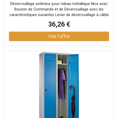
Déverrouillage extérieur pour rideau métallique Nice avec
Bouton de Commande et de Déverrouillage avec les
caractéristiques suivantes Levier de déverrouillage à câble
d'acierBouton de commande pour l'actionnement direct
36,26 €
ou centralisé d'un moteur monophaséCorps anti-
effraction en fonte d'aluminiumAccès au compartiment
par une trappe robuste avec serrure à cléGrâce à ses
dimensions réduites, il est simple et compact à installer 2
clés incluses dans l'emballage.