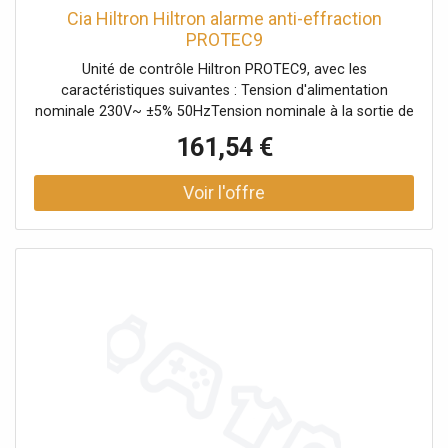
Cia Hiltron Hiltron alarme anti-effraction
PROTEC9
Unité de contrôle Hiltron PROTEC9, avec les
caractéristiques suivantes : Tension d'alimentation
nominale 230V~ ±5% 50HzTension nominale à la sortie de
service 13Vdc ±10%.Absorption normale 40mAAbsorption
161,54 €
maximale 140mAAbsorption maximale de l'unité de
contrôle seulement 35mACourant maximum pouvant être
fourni par le bloc d'alimentation 1A (AL5)Courant
maximum délivrable en sortie de sirènes 3A (avec batterie
connectée)Courant maximum délivrable en sortie de
service 650mABatterie en tampon 12V 7ah à acheter
séparémentAdaptateur secteur/chargeur AL5 (inclus)