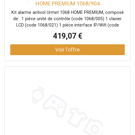
HOME PREMIUM 1068/904
Kit alarme antivol Urmet 1068 HOME PREMIUM, composé
de: 1 pièce unité de contrôle (code 1068/005) 1 clavier
LCD (code 1068/021) 1 pièce interface IP/Wifi (code
1068/013) 3 unités de détecteur à double technologie
419,07 €
(code 1033/132) 1 unité communicateur téléphonique
GSM avec synthèse vocale intégrée (code 1068/458) 1
unité de sirène externe auto-alimentée (code 1033/414) 1
pc grille de protection pour sirène (code 1033/417)