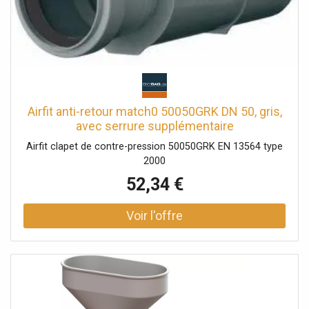
Airfit anti-retour match0 50050GRK DN 50, gris,
avec serrure supplémentaire
Airfit clapet de contre-pression 50050GRK EN 13564 type
2000
52,34 €