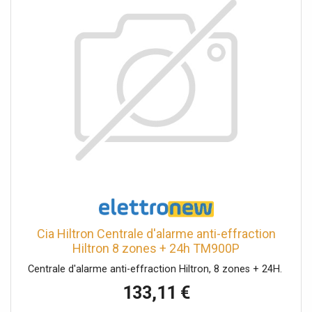
Touch Manager et 1 récepteur radio. Fusible à
réarmement automatique pour la sortie de puissance de
la sirène, le bus série RS485 et l'alimentation du capteur.
Equipé d'un port USB pour la connexion à un PC avec le
logiciel de configuration Safe Manager Toutes les zones
sont configurables en tant que NC, NO, simple, double et
triple équilibrage. Dimensions (L x H x P) 260 x 280 x 80
mm Norme appliquée : EN50131 Diplôme de pollution :
grade 2
Cia Hiltron Centrale d'alarme anti-effraction
Hiltron 8 zones + 24h TM900P
Centrale d'alarme anti-effraction Hiltron, 8 zones + 24H.
133,11 €