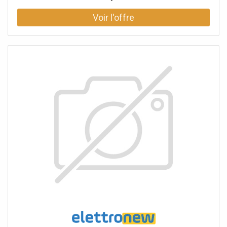
140mAZones anti-sabotage 24 heures sur 24 :
1Alimentation/chargeur : inclusBatterie de secours : 12V
7.5Ah (non incluse)