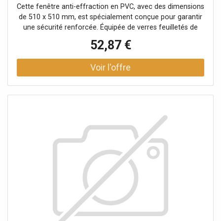
1 vantail, blanc, 510 x 510 mm
Cette fenêtre anti-effraction en PVC, avec des dimensions
de 510 x 510 mm, est spécialement conçue pour garantir
une sécurité renforcée. Équipée de verres feuilletés de
sécurité de 8 mm à l'extérieur, elle offre une protection
52,87 €
accrue contre les tentatives d'effraction. Son double
vitrage avec un Ug de 1,1 assure également une bonne
isolation thermique. La fenêtre est fixe et ne peut pas être
ouverte. Modèle entièrement personnalisable pour
s'adapter à toutes vos exigences.