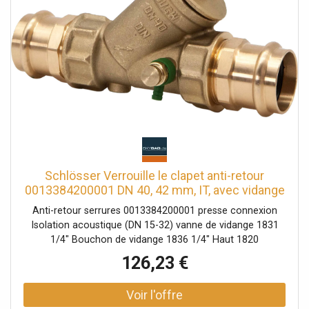
Schlösser Verrouille le clapet anti-retour
0013384200001 DN 40, 42 mm, IT, avec vidange
Anti-retour serrures 0013384200001 presse connexion
Isolation acoustique (DN 15-32) vanne de vidange 1831
1/4" Bouchon de vidange 1836 1/4" Haut 1820
126,23 €