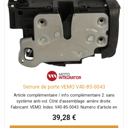
Serrure de porte VEMO V40-85-0043
Article complémentaire / info complémentaire 2: sans
système anti-vol. Côté d'assemblage: arrière droite.
Fabricant: VEMO. Index: V40-85-0043. Numéro d'article en
paire: V40-85-0042. Numéro du fabricant: V40-85-0043.
39,28 €
Verrouillage: avec verouillage centralisé. Véhicule avec
direction à gauche ou à droite: pour véhicules avec