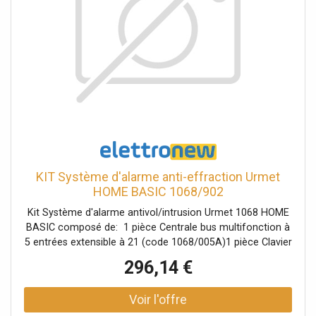
KIT Système d'alarme anti-effraction Urmet
HOME BASIC 1068/902
Kit Système d'alarme antivol/intrusion Urmet 1068 HOME
BASIC composé de: 1 pièce Centrale bus multifonction à
5 entrées extensible à 21 (code 1068/005A)1 pièce Clavier
de commande avec écran LCD rétroéclairé (code
296,14 €
1068/021)1 pièce interface/communicateur IP
Ethernet/WiFi (code 1068/013)3 pièces détecteurs
internes standard à double technologie (code 1033/132)1