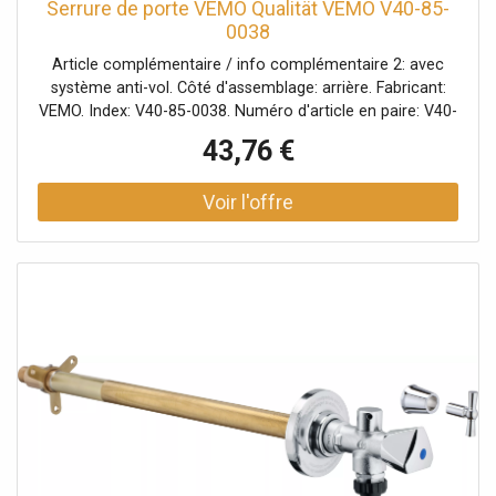
Serrure de porte VEMO Qualität VEMO V40-85-
0038
Article complémentaire / info complémentaire 2: avec
système anti-vol. Côté d'assemblage: arrière. Fabricant:
VEMO. Index: V40-85-0038. Numéro d'article en paire: V40-
85-0039. Numéro du fabricant: V40-85-0038. Verrouillage:
43,76 €
avec verouillage centralisé. Équipement véhicule: pour
véhicules avec système sans clé/entrer/partir.