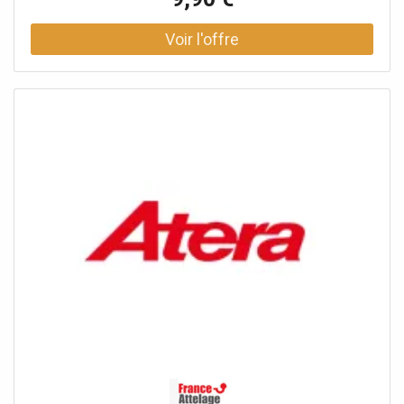
pèse environ 0,2 kg. Points forts: Sécurité à l', extrémité
du rail: la butée empêche le rideau de glisser hors du rail.,
Fixation stable: sa conception garantit une fixation sûre et
stable., Boulon à œil M10: la butée est équipée d’un
boulon à œil M10., En acier: la butée est en acier., Léger: il
pèse environ 0,2 kg., Caractéristiques techniques: Type de
produit: Verrou, Série: Basic, Fonction: Maintenez le rideau
en place à l', extrémité du rail, Boulon à œil: M10, Matériau:
Acier, Poids: env. 0,2 kg