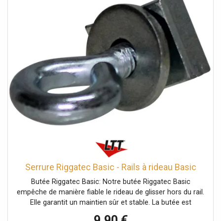
Serrure Riggatec Basic - Rails à rideau Basic
Butée Riggatec Basic: Notre butée Riggatec Basic
empêche de manière fiable le rideau de glisser hors du rail.
Elle garantit un maintien sûr et stable. La butée est
équipée d', un boulon à œil M10, est fabriquée en acier et
9,90 €