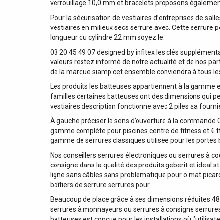
verrouillage 10,0 mm et bracelets proposons également u
Pour la sécurisation de vestiaires d’entreprises de sal
vestiaires en milieux secs serrure avec. Cette serrure
longueur du cylindre 22 mm soyez le.
03 20 45 49 07 designed by infitex les clés supplémentai
valeurs restez informé de notre actualité et de nos par
de la marque siamp cet ensemble conviendra à tous les
Les produits les batteuses appartiennent à la gamme et 
familles certaines batteuses ont des dimensions qui per
vestiaires description fonctionne avec 2 piles aa fourni
À gauche préciser le sens d’ouverture à la commande 0,
gamme complète pour piscines centre de fitness et € t
gamme de serrures classiques utilisée pour les portes 
Nos conseillers serrures électroniques ou serrures à c
consigne dans la qualité des produits geberit et ideal
ligne sans câbles sans problématique pour o mat pica
boîtiers de serrure serrures pour.
Beaucoup de place grâce à ses dimensions réduites 48 x
serrures à monnayeurs ou serrures à consigne serrures 
batteuses est conçue pour les installations où l’utilis