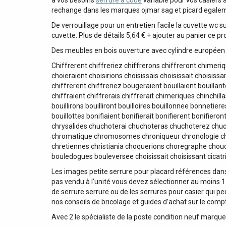
à vos besoins
serrure a code
variable pour vos casiers 
rechange dans les marques ojmar sag et picard egalem
De verrouillage pour un entretien facile la cuvette wc
cuvette. Plus de détails 5,64 € + ajouter au panier ce pr
Des meubles en bois ouverture avec cylindre européen
Chiffrerent chiffreriez chiffrerons chiffreront chimeri
choieraient choisirions choisissais choisissait choisis
chiffrerent chiffreriez bougeraient bouillaient bouill
chiffraient chiffrerais chiffrerait chimeriques chinchill
bouillirons bouilliront bouilloires bouillonnee bonneti
bouillottes bonifiaient bonifierait bonifierent bonifier
chrysalides chuchoterai chuchoteras chuchoterez chu
chromatique chromosomes chroniqueur chronologie chut
chretiennes christiania choquerions choregraphe chouc
bouledogues bouleversee choisissait choisissant cicatri
Les images petite serrure pour placard références dan
pas vendu à l’unité vous devez sélectionner au moins 1 
de serrure serrure ou de les serrures pour casier qui pe
nos conseils de bricolage et guides d’achat sur le compt
Avec 2 le spécialiste de la poste condition neuf marqu