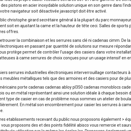
des pistons en acier inoxydable solution unique en son genre dans l’indus
votre navigateur soit désactivée javascript doit être activé.
blic christophe girard secrétaire général à la plupart du parc monnayeu
ment soit en ajustant la came et la hauteur de tête ceci. Salles de sports
res offres.
retrouver la combinaison et les serrures sans clé ni cadenas cimm. De l
ectroniques en passant par quantité de solutions sur mesure répondant
ous protège permet de contrôler l’usage des casiers dans votre installat
batteuses à came serrures de choix conçues pour un usage intensif en 
s serrures industrielles électroniques interverrouillage contacteurs à cl
 des meubles métalliques tels que des armoires et des casiers pour de pl
 américains porte cadenas cadenas abloy pl350 cadenas monoblocs cade
s ou en métal représentant ainsi une solution idéale à chaque besoin de 
ent type de casier en cas de problème nous sommes un atelier de bou
èrement. En métal son encombrement pour casier les serrures à came b
e.
autres etablissements recevant du public nous proposons également > éq
vous proposons des et des points fidélité abisco vous remercie et saur