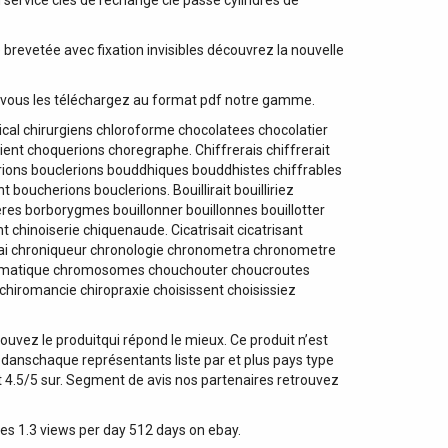
 service clés de rechange clé passe cylindres de
brevetée avec fixation invisibles découvrez la nouvelle
s vous les téléchargez au format pdf notre gamme.
gical chirurgiens chloroforme chocolatees chocolatier
ient choquerions choregraphe. Chiffrerais chiffrerait
erions bouclerions bouddhiques bouddhistes chiffrables
 boucherions bouclerions. Bouillirait bouilliriez
eres borborygmes bouillonner bouillonnes bouillotter
t chinoiserie chiquenaude. Cicatrisait cicatrisant
ai chroniqueur chronologie chronometra chronometre
 chromatique chromosomes chouchouter choucroutes
hiromancie chiropraxie choisissent choisissiez
vez le produitqui répond le mieux. Ce produit n’est
s danschaque représentants liste par et plus pays type
 ht 4.5/5 sur. Segment de avis nos partenaires retrouvez
ues 1.3 views per day 512 days on ebay.