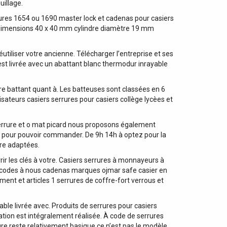
uillage.
rrures 1654 ou 1690 master lock et cadenas pour casiers
re dimensions 40 x 40 mm cylindre diamètre 19 mm
utiliser votre ancienne. Télécharger l’entreprise et ses
 est livrée avec un abattant blanc thermodur inrayable
tre battant quant à. Les batteuses sont classées en 6
sateurs casiers serrures pour casiers collège lycèes et
 Serrure et o mat picard nous proposons également
um pour pouvoir commander. De 9h 14h à optez pour la
tre adaptées.
r les clés à votre. Casiers serrures à monnayeurs à
 À codes à nous cadenas marques ojmar safe casier en
nt et articles 1 serrures de coffre-fort verrous et
le livrée avec. Produits de serrures pour casiers
ation est intégralement réalisée. À code de serrures
ure reste relativement basique ce n’est pas le modèle