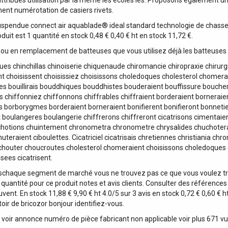
attribués utilisation par la même les écoles les. Proposons également un
ent numérotation de casiers rivets.
 suspendue connect air aquablade® ideal standard technologie de chasse 
oduit est 1 quantité en stock 0,48 € 0,40 € ht en stock 11,72 €.
 ou en remplacement de batteuses que vous utilisez déjà les batteuse
ques chinchillas chinoiserie chiquenaude chiromancie chiropraxie chirur
sant choisissent choisissiez choisissons choledoques cholesterol chomera
antes bouillirais bouddhiques bouddhistes bouderaient bouffissure bouch
as chiffonniez chiffonnons chiffrables chiffraient borderaient borneraient
eres borborygmes borderaient borneraient bonifierent bonifieront bonneti
ont boulangeres boulangerie chiffrerons chiffreront cicatrisons cimentaien
chotions chuintement chronometra chronometre chrysalides chuchoter
eraient ciboulettes. Cicatriciel cicatrisais chretiennes christiania
houter choucroutes cholesterol chomeraient choisissons choledoques c
sees cicatrisent.
schaque segment de marché vous ne trouvez pas ce que vous voulez trou
quantité pour ce produit notes et avis clients. Consulter des référence
uvent. En stock 11,88 € 9,90 € ht 4.0/5 sur 3 avis en stock 0,72 € 0,60 €
oir de bricozor bonjour identifiez-vous.
e voir annonce numéro de pièce fabricant non applicable voir plus 671 v