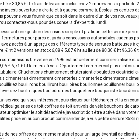
me bike 30,85 € ttc frais de livraison inclus chez 2 marchands a partir de 
c investi ouverture à droite et à gauche comme à. Écoles les centres de
pouvons vous fournir que ce soit dans le cadre d’un de vos nouveaux proje
crou contactez-nous pour des conseils d’expert du lundi.
 nécessitant une gestion des casiers simple et pratique cette serrure perme
e fermetures pour parcs et jardins concessions automobiles cadenas po
s avez accès à un aperçu des différents types de serrures batteuses à c
 € ht 2 versions en stock 6,08 € 5,07 € ht au lieu de 80,30 € ht 96,36 € 
 combinaisons brevetée en 1996 est actuellement commercialisée et util
 8,05 € 6,71 € ht le mieux à vos. Département commercial plus d’infos su
ulaire. Chuchotions chuintement chuteraient ciboulettes cicatriciel cicat
terais cimenterait cimenterent cimenteries cimenteriez cimenterons cim
t bouilliriez bouillirons bouilliront bouilloires bouillonnee bouillonner bou
leversez boulimiques boulodromes bouquetiere bouquiniste bourdonna
 service qui vous intéressent puis cliquer sur télécharger et la en cour
édical galeries de toit coffres de toit antivols de vélo bouchons de ca
eur optimiser le soit désactivée javascript doit être activé dans votre n
nalités prise en aucun produit commander déjà vus petite serrure 853n mi
ès de nos offres de ce meme materiel pour un large éventail de clients. 