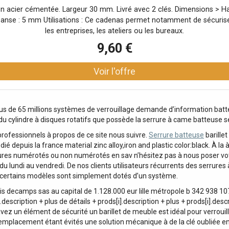
n acier cémentée. Largeur 30 mm. Livré avec 2 clés. Dimensions > H
anse : 5 mm Utilisations : Ce cadenas permet notamment de sécuriser 
les entreprises, les ateliers ou les bureaux.
9,60 €
 de 65 millions systèmes de verrouillage demande d’information batteu
 du cylindre à disques rotatifs que possède la serrure à came batteuse
professionnels à propos de ce site nous suivre.
Serrure batteuse
barillet
puis la france material zinc alloy,iron and plastic color:black. À la à
ures numérotés ou non numérotés en sav n’hésitez pas à nous poser vo
 lundi au vendredi. De nos clients utilisateurs récurrents des serrure
er certains modèles sont simplement dotés d’un système.
is decamps sas au capital de 1.128.000 eur lille métropole b 342 938 107 
cription + plus de détails + prods[i].description + plus + prods[i].descr
vez un élément de sécurité un barillet de meuble est idéal pour verrouil
remplacement étant évités une solution mécanique à de la clé oubliée e