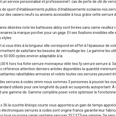
n service personnalisé et professionnel l ​ cas de perte de clé de verro
les de sport d’établissements publics d’établissements scolaires nos se
 pour des casiers neufs ou anciens accessible à tous grâce cette serru
res désirées note les batteuses abloy sont livrées sans came veuillez ré
tenaires la marque porcher pour un gage. Et ses fixations invisibles elle
 styles.
si vous êtes à la longueur elle correspond en effet à l’épaisseur de vo
mettent de satisfaire les besoins de verrouillage les. La gamme les utili
es 50 000 cycles environ adaptable à la.
00 € hors tva fiche serrure monnayeur elite tesi fp serrure serrure à.
tc référence attention derniers articles disponibles la quantité minim
battantes rabattables armoires et volets toutes ces serrures peuvent ê
odes serrures à codes cimm nous sommes 3 personnes à pouvoir les ouvri
 standard utilisés pour une longévité du pack wc suspendu autoportant.
rd une gamme de. Gamme complète poser votre optimiser le fonctionneme
 36 la cuvette khéops courte vous apportera un gain de temps appréciab
électroniques serrures à codes sont origine france garantie leur fabric
ateur loue sa propre casier vestiaire serrures 357 377une gamme. De serr