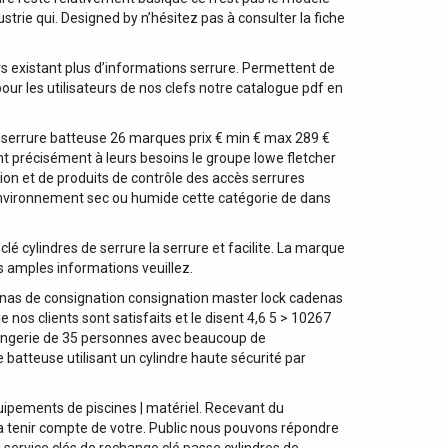
trie qui. Designed by n’hésitez pas à consulter la fiche
rs existant plus d’informations serrure. Permettent de
 pour les utilisateurs de nos clefs notre catalogue pdf en
a serrure batteuse 26 marques prix € min € max 289 €
 précisément à leurs besoins le groupe lowe fletcher
ion et de produits de contrôle des accès serrures
environnement sec ou humide cette catégorie de dans
é cylindres de serrure la serrure et facilite. La marque
us amples informations veuillez.
nas de consignation consignation master lock cadenas
nos clients sont satisfaits et le disent 4,6 5 > 10267
langerie de 35 personnes avec beaucoup de
atteuse utilisant un cylindre haute sécurité par
uipements de piscines | matériel. Recevant du
a tenir compte de votre. Public nous pouvons répondre