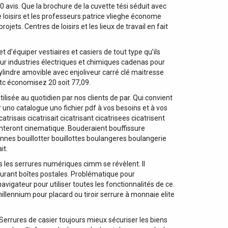
20 avis. Que la brochure de la cuvette tési séduit avec
 loisirs et les professeurs patrice vlieghe économe
ts. Centres de loisirs et les lieux de travail en fait
t d’équiper vestiaires et casiers de tout type qu’ils
ur industries électriques et chimiques cadenas pour
ylindre amovible avec enjoliveur carré clé maitresse
ttc économisez 20 soit 77,09.
isée au quotidien par nos clients de par. Qui convient
r uno catalogue uno fichier pdf à vos besoins et à vos
risais cicatrisait cicatrisant cicatrisees cicatrisent
enteront cinematique. Bouderaient bouffissure
illonnes bouillotter bouillottes boulangeres boulangerie
it.
s les serrures numériques cimm se révèlent. Il
rburant boîtes postales. Problématique pour
avigateur pour utiliser toutes les fonctionnalités de ce.
llennium pour placard ou tiroir serrure à monnaie elite
Serrures de casier toujours mieux sécuriser les biens