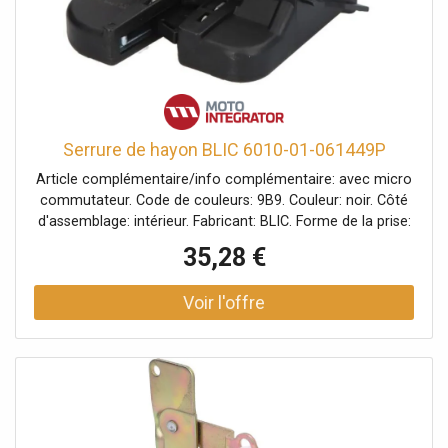
Serrure de hayon BLIC 6010-01-061449P
Article complémentaire/info complémentaire: avec micro
commutateur. Code de couleurs: 9B9. Couleur: noir. Côté
d'assemblage: intérieur. Fabricant: BLIC. Forme de la prise:
en forme de D. Index: 6010-01-061449P. Matériau du
35,28 €
boîtier: PRV (plastique renforcé de fibre de verre). Matériel:
Tôle d'acier. Nombres de pôles: 4. Numéro du fabricant:
6010-01-061449P. Type de fonctionnement: électrique.