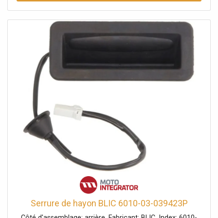
Serrure de hayon BLIC 6010-03-039423P
Côté d'assemblage: arrière. Fabricant: BLIC. Index: 6010-