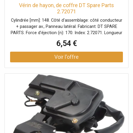
Vérin de hayon, de coffre DT Spare Parts
2.72071
Cylindrée [mm]: 148. Côté d'assemblage: côté conducteur
+ passager av., Panneau latéral. Fabricant: DT SPARE
PARTS. Force d'éjection (n): 170. Index: 2.72071. Longueur
[mm]: 393. Numéro du fabricant: 2.72071. Poids [g]: 214.
6,54 €