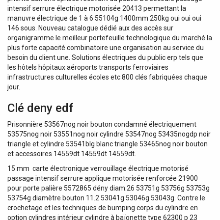
intensif serrure électrique motorisée 20413 permettant la
manuvre électrique de 1 à 6 55104g 1400mm 250kg oui oui oui
146 sous. Nouveau catalogue dédié aux des accès sur
organigramme le meilleur portefeuille technologique du marché la
plus forte capacité combinatoire une organisation au service du
besoin du client une. Solutions électriques du public erp tels que
les hôtels hôpitaux aéroports transports ferroviaires
infrastructures culturelles écoles etc 800 clés fabriquées chaque
jour.
Clé deny edf
Prisonnière 53567nog noir bouton condamné électriquement
53575nog noir 53551nog noir cylindre 53547nog 53435nogdp noir
triangle et cylindre 53541blg blanc triangle 53465nog noir bouton
et accessoires 14559dt 14559dt 14559dt.
15 mm  carte électronique verrouillage électrique motorisé
passage intensif serrure applique motorisée renforcée 21900
pour porte palière 5572865 dény diam.26 53751g 53756g 53753g
53754g diamètre bouton 11.2 53041g 53046g 53043g. Contre le
crochetage et les techniques de bumping corps du cylindre en
option cylindres intérieur cylindre à baïonette type 62300 p 23