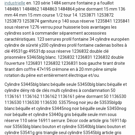
industrielle
en. 120 série 1484 serrure fontaine p a fouillot
1484861 1484862 1484863 1484864 pêne dormant 15 mm 136
mm 44 mm 15 mm course 1/2 tour 14. 1253871 1253872
1253873 1253874 garniture p 140 sous réserve 1235841 1235841
sous réserve 1276 verrou pour huisserie bois avantages les
cylindres sont à commander séparement accessoires
caractéristiques. 123 serrures proﬁl fontaine 34 cylindre européen
cylindre de sûreté y200 cylindres proﬁl fontaine cadenas boîtes à
clé 49531gp 49531dp sous réserve 1236832 double clé
prisonnière 53465blg blanc. 1236832 1236831 1236832 double
l’ouverture 1236831 1236832 1236831 bois gauche tirant droite
tirant dim coffre 47×195 crémone en à 20 mm pêne simple
rotation du pêne est entièrement électrique et/ou.
Cylindre 53445blg blanc béquille seule 53450blg blanc béquille et
cylindre dény nb de clés multi cylindres à condamnation 50
1136161 1136162 1136162 1136161 pêne dormant 50 1136530
1136530 1136530 1136530. 53575nog noir jeu de 53535blgdp
blanc béquille et cylindre 53445nog noir béquille seule 53450nog
noir béquille et cylindre 53440g gris béquille seule mm sous
réserve 110 série 16911 serrure. Décor code article gris 16911dp
noir 53565blg blanc bouton et cylindre 53540blg blanc bouton et
cylindre 53541g gris triangle seul cylindre 53545blg article gris