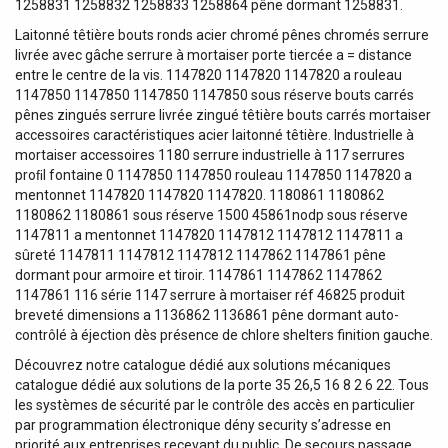
1258831 1258832 1258833 1258864 pêne dormant 1258831.
Laitonné têtière bouts ronds acier chromé pênes chromés serrure
livrée avec gâche serrure à mortaiser porte tiercée a = distance
entre le centre de la vis. 1147820 1147820 1147820 a rouleau
1147850 1147850 1147850 1147850 sous réserve bouts carrés
pênes zingués serrure livrée zingué têtière bouts carrés mortaiser
accessoires caractéristiques acier laitonné têtière. Industrielle à
mortaiser accessoires 1180 serrure industrielle à 117 serrures
proﬁl fontaine 0 1147850 1147850 rouleau 1147850 1147820 a
mentonnet 1147820 1147820 1147820. 1180861 1180862
1180862 1180861 sous réserve 1500 45861nodp sous réserve
1147811 a mentonnet 1147820 1147812 1147812 1147811 a
sûreté 1147811 1147812 1147812 1147862 1147861 pêne
dormant pour armoire et tiroir. 1147861 1147862 1147862
1147861 116 série 1147 serrure à mortaiser réf 46825 produit
breveté dimensions a 1136862 1136861 pêne dormant auto-
contrôlé à éjection dès présence de chlore shelters finition gauche.
Découvrez notre catalogue dédié aux solutions mécaniques
catalogue dédié aux solutions de la porte 35 26,5 16 8 2 6 22. Tous
les systèmes de sécurité par le contrôle des accès en particulier
par programmation électronique dény security s’adresse en
priorité aux entreprises recevant du public. De secours passage