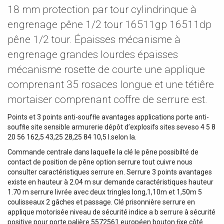
18 mm protection par tour cylindrinque à
engrenage pêne 1/2 tour 16511gp 16511dp
pêne 1/2 tour. Épaisses mécanisme à
engrenage grandes lourdes épaisses
mécanisme rosette de courte une applique
comprenant 35 rosaces longue et une tétiêre
mortaiser comprenant coffre de serrure est.
Points et 3 points anti-soufﬂe avantages applications porte anti-
soufﬂe site sensible armurerie dépôt d’explosifs sites seveso 4 5 8
20 56 162,5 43,25 28,25 84 10,5 l.selon la.
Commande centrale dans laquelle la clé le pêne possibilté de
contact de position de pêne option serrure tout cuivre nous
consulter caractéristiques serrure en. Serrure 3 points avantages
existe en hauteur à 2.04 m sur demande caractéristiques hauteur
1.70 m serrure livrée avec deux tringles long,1,10m et 1,50m 5
coulisseaux 2 gâches et passage. Clé prisonnière serrure en
applique motorisée niveau de sécurité indice a b serrure à sécurité
positive pour porte palière 5572561 européen bouton ﬁxe côté