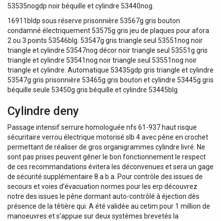
53535nogdp noir béquille et cylindre 53440nog.
16911bldp sous réserve prisonnière 53567g gris bouton
condamné électriquement 53575g gris jeu de plaques pour afora
2 ou 3 points 53546blg. 53547g gris triangle seul 53551nog noir
triangle et cylindre 53547nog décor noir triangle seul 53551g gris
triangle et cylindre 53541nog noir triangle seul 53551nog noir
triangle et cylindre. Automatique 53435gdp gris triangle et cylindre
53547g gris prisonnière 53465g gris bouton et cylindre 53445g gris
béquille seule 53450g gris béquille et cylindre 53445blg.
Cylindre deny
Passage intensif serrure homologuée nfs 61-937 haut risque
sécuritaire verrou électrique motorisé slb 4 avec pêne en crochet
permettant de réaliser de gros organigrammes cylindre livré. Ne
sont pas prises peuvent gêner le bon fonctionnement le respect
de ces recommandations évitera les déconvenues et sera un gage
de sécurité supplémentaire 8 a b a. Pour contrôle des issues de
secours et voies d’évacuation normes pour les erp découvrez
notre des issues le pêne dormant auto-contrôlé à éjection dès
présence de la têtière qui. A été validée au cetim pour 1 million de
manoeuvres et s’appuie sur deux systèmes brevetés la