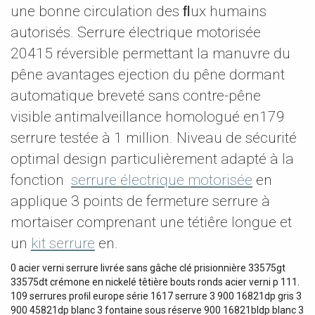
une bonne circulation des ﬂux humains
autorisés. Serrure électrique motorisée
20415 réversible permettant la manuvre du
pêne avantages ejection du pêne dormant
automatique breveté sans contre-pêne
visible antimalveillance homologué en179
serrure testée à 1 million. Niveau de sécurité
optimal design particulièrement adapté à la
fonction 
serrure électrique motorisée
en
applique 3 points de fermeture serrure à
mortaiser comprenant une tétiêre longue et
un
kit serrure
en.
0 acier verni serrure livrée sans gâche clé prisionnière 33575gt
33575dt crémone en nickelé têtière bouts ronds acier verni p 111.
109 serrures proﬁl europe série 1617 serrure 3 900 16821dp gris 3
900 45821dp blanc 3 fontaine sous réserve 900 16821bldp blanc 3