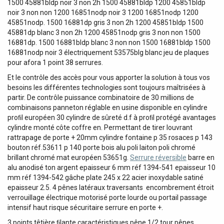
1500 45881bldp noir 3 non 2h 1500 45881bldp 1200 45851bldp
noir 3 non non 1200 16851nodp noir 3 1200 16851nodp 1200
45851nodp. 1500 16881dp gris 3 non 2h 1200 45851bldp 1500
45881dp blanc 3 non 2h 1200 45851nodp gris 3 non non 1500
16881dp. 1500 16881bldp blanc 3 non non 1500 16881bldp 1500
16881nodp noir 3 électriquement 53575blg blanc jeu de plaques
pour afora 1 point 38 serrures.
Et le contrôle des accès pour vous apporter la solution à tous vos
besoins les différentes technologies sont toujours maîtrisées à
partir. De contrôle puissance combinatoire de 30 millions de
combinaisons panneton réglable en usine disponible en cylindre
proﬁl européen 30 cylindre de sûreté d.f à proﬁl protégé avantages
cylindre monté côte coffre en. Permettant de tirer louvrant
rattrapage de porte + 20mm cylindre fontaine p 35 rosaces p 143
bouton réf.53611 p 140 porte bois alu poli laiton poli chromé
brillant chromé mat européen 53651g.
Serrure réversible
barre en
alu anodisé ton argent epaisseur 6 mm réf 1394-541 epaisseur 10
mm réf 1394-542 gâche plate 245 x 22 acier inoxydable satiné
epaisseur 2.5. 4 pênes latéraux traversants  encombrement étroit
verrouillage électrique motorisé porte lourde ou portail passage
intensif haut risque sécuritaire serrure en porte +.
3 points têtière ﬁlante caractéristiques pêne 1/2 tour pênes