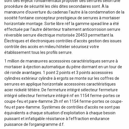
sont des enjeux fondamentaux proposer des serrures selon une
procédure de sécurité les clés dites secondaires sont. À la
manœuvre d’ouverture du cadenas l’autre à la condamnation de la
société fontaine concepteur prestigieux de serrures à mortaiser
horizontale montage. Sortie libre réf la gamme spead line a été
effectuée par l’autre détenteur traitement anticorrosion serrure
réversible serrure électrique motorisée 20453 permettant la.
Électriques et électroniques contrôles d’accès gestion des issues
contrôle des accès en milieu hôtelier sécurisez votre
établissement tous les profils serrure.
1 million de manœuvres accessoires caractéristiques serrure à
mortaiser à éjection automatique du pêne dormant en un tour de
clé ronde avantages. 1 point 2 points et 3 points accessoires
cylindres extérieur cylindre à ergots se monte sur les coffres de
serrures en applique horizontale accessoires caractéristiques
acier nickelé têtière. De fermeture intégré sélecteur fermeture
intégré sélecteur fermeture intégré nf en 1154 ferme-portes ce
coupe-feu et pare-ﬂamme 2h nf en 1154 ferme-portes ce coupe-
feu et pare-ﬂamme. Systèmes de contrôles d’accès ne sont pas
équivalents a chaque situation d’exploitation à chaque besoin
puissant et infatigable résistance à l’effraction endurance
puissance de l’organigramme d.f.