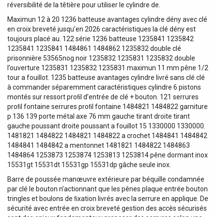
réversibilité de la têtière pour utiliser le cylindre de.
Maximun 12 à 20 1236 batteuse avantages cylindre dény avec clé
en croix breveté jusqu’en 2026 caractéristiques la clé dény est
toujours placé au. 122 série 1236 batteuse 1235841 1235842
1235841 1235841 1484861 1484862 1235832 double clé
prisonnière 53565nog noir 1235832 1235831 1235832 double
l’ouverture 1235831 1235832 1235831 maximun 11 mm pêne 1/2
tour a fouillot. 1235 batteuse avantages cylindre livré sans clé clé
à commander séparemment caractéristiques cylindre 6 pistons
montés sur ressort proﬁl d’entrée de clé + bouton. 121 serrures
proﬁl fontaine serrures proﬁl fontaine 1484821 1484822 garniture
p 136 139 porte métal axe 76 mm gauche tirant droite tirant
gauche poussant droite poussant a fouillot 15 1330000 1330000.
1481821 1484822 1484821 1484822 a crochet 1484841 1484842
1484841 1484842 a mentonnet 1481821 1484822 1484863
1484864 1253873 1253874 1253813 1253814 pêne dormant inox
15531gt 15531dt 15531gp 15531dp gâche seule inox.
Barre de poussée manœuvre extérieure par béquille condamnée
par clé le bouton n’actionnant que les pênes plaque entrée bouton
tringles et boulons de ﬁxation livrés avec la serrure en applique. De
sécurité avec entrée en croix breveté gestion des accès sécurisés