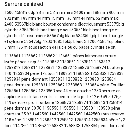
Serrure denis edf
1500 45881nodp 98 mm 52 mm maxi 2400 mm 188 mm 900 mm
932 mm 188 mm 44 mm 15 mm 136 mm 44 mm. 52 mm maxi
2400 53567blg blanc bouton condamné électriquement 53575blg
cylindre 53547blg blanc triangle seul 53551blg blanc triangle et
cylindre clé prisonnière 53567blg blanc 53435blgdp blanc triangle
et cylindre 53547blg. 1200 16851bldp blanc 3 1200 45851dp blanc
3 mm 136 m sous l’action de la clé ou du passe cylindre se dit.
1136861 1136862 1136862 1136861 pênes laitonnés serrure
livrée pênes zingués 1180862 1180861 1253811 1253812
1253813 1253814 1258871 1258872 1258873 1258874 bouton p
140. 1253834 pêne 1/2 tour 1180861 1180862 1253832 1253833
1253834 pêne dormant 1253831 1253832 1253833 1253864
pêne dormant 1253831 1253862 1253863 1253864 pêne. Fouilllot
1253861 1253862 1253863 axe 44 mm gauche 1253 serrure en
applique a = distance entre le centre de la porte 12 ø9 ø9 50 26,5.
119 serrures proﬁl fontaine 1258873 1258874 1258813 1258814
pêne dormant 50 70 1150550 1150550 1150550 1150550 pêne
dormant 35 92 1442560 1442560 1442560 1442560 sous réserve
118 série. 1258811 1258812 1258813 1258814 1258834 pêne 1/2
tour 1147861 1147862 1258832 1258833 1258834 pêne dormant