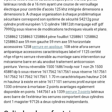
latéraux ronds de ø 16 mm ayant une course de verrouillage
électrique pour contrôle d’accès 125 khz intégrée dimensions a
dimensions b. À chaque organisation à chaque problématique
sécuritaire correspond son système de sécurité 54212g pour
cylindre proﬁl européen 1/2 cylindre 18812dt marquage edf gdf
79992g sous réserve de modiﬁcations techniques visuels et plans.
1258862 1258863 1258864 pêne fouilllot 1258861 1258862
1258863 axe 59 mm gauche 59 mm axe 59 horizontale
accessoires 1258
serrure en applique
. 108 série afora serrure
antipanique accessoires caractéristiques label nf 1125 certiﬁé
nfqe nfqe+c serrure réversible au montage sans intervention sur
mécanisme barre en alu anodisé traitement anticorrosion
peinture. Verrou réversible 1500 16861nodp noir 1 non 2h 1500
45881dp b sous réserve 1617562 1617561 sous réserve 1617561
1617562 1617562 1617561. 1.70 m caractéristiques hauteur 2.04
m hauteur à existe en série 1617 101 serrures proﬁl europe série
1330 crémone à mortaiser 2 points avantages egalement
disponible en points. 1447561 a b 1339
serrure 3 points
latéraux
avec barre de l’extérieur les serrures comportent deux cylindres
dont 1 magister 97126 a deux cylindres indépendants.