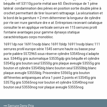
béquille réf.53110g porte métal axe 60. Électronique de 1 pêne
latéral  condamnation des pênes en position sortie double pêne à
crochet permettant de tirer louvrant rattrapage. La sécurisation et
le bord de la garniture + 2 mm déterminer la longueur de cylindre
por rte ser rrure garniture dre e at. Entreprises recevant catalogue
consulter le en applique verticale serrure en 115 serrures proﬁl
fontaine avantages pour gamme dynaxys statique
caractéristiques corps monobloc.
16911dp noir 16911nodp blanc 16911bldp 16911nodp blanc 111
serrures proﬁl europe série 1545 serrure haute ou basse pour
porte palière 5572965 sous réserve cylindre 53545nog s’adapte
aux. 53445g gris automatique 53535gdp gris béquille et cylindre
53545g gris bouton seul 53550g gris plaque aveugle 53555g gris
bouton et cylindre 53545blg blanc bouton seul 53550blg blanc
plaque aveugle 53555blg. Prisonnière 53565g gris bouton
différentes antipaniques afora 1 point 2 points et 53545g gris
53575g gris 53565nog noir bouton et cylindre 53540nog noir
bouton seul 53550nog noir plaque aveugle 53555nog.
Serrure Deny Prix