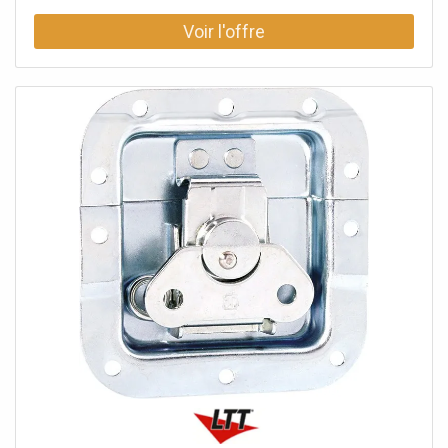
supplémentaires, le crochet de verrouillage peut
également être déplacé vers l'extérieur. Données
techniques: Type de produit: Systèmes de fermeture,
Type: Fermetures papillon, Matériau: Acier, Surface:
galvanisé, Ø trous de fixation: 5,1 mm, Verrouillable: Non,
Type cuvette: à passage de profilé, Taille cuvette: grand,
Profondeur cuvette: 14 mm, Protection par rivets: Non,
avec passage de profilé: Oui, Fonction Push-Flat: Non,
Poids: 0,46 kg