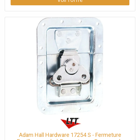
papillon, Matériau: Acier, Surface: galvanisé, Ø trous de
fixation: 5,1 mm, Verrouillable: Non, Type cuvette: non
cranté, Taille cuvette: moyen, Profondeur cuvette: 9 mm,
Protection par rivets: Non, avec passage de profilé: Non,
Fonction Push-Flat: Non, Poids: 0,211 kg
Adam Hall Hardware 17254 S - Fermeture