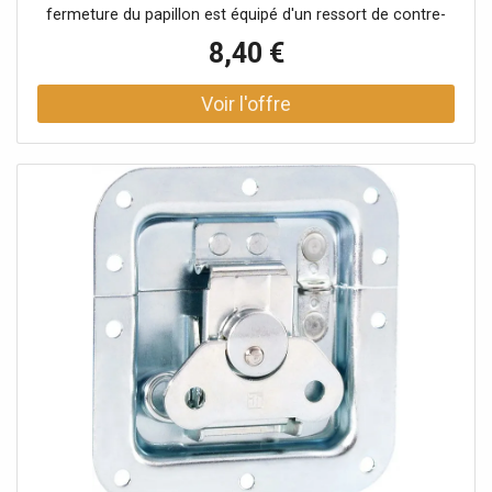
fermeture du papillon est équipé d'un ressort de contre-
pression qui est automatiquement guidé vers l'extérieur
8,40 €
dans sa position d'ouverture d'environ 30º. En cas
d'exigences supplémentaires, le crochet de verrouillage
peut également être déplacé vers l'extérieur. Données
techniques: Type de produit: Systèmes de fermeture,
Type: Fermetures papillon, Matériau: Acier, Surface:
galvanisé, Ø trous de fixation: 5,1 mm, Verrouillable: avec
oeillets pour cadenas, Type cuvette: non cranté, Taille
cuvette: moyen, Profondeur cuvette: 14 mm, Protection
par rivets: Non, avec passage de profilé: Oui, Fonction
Push-Flat: Non, Poids: 0,225 kg