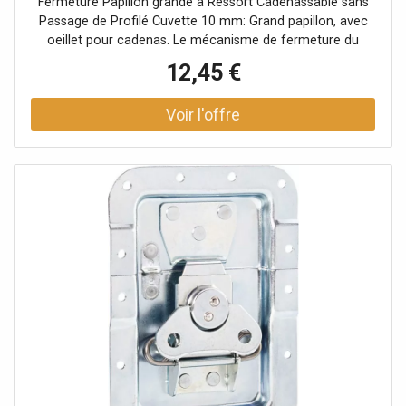
Fermeture Papillon grande à Ressort Cadenassable sans
Passage de Profilé Cuvette 10 mm: Grand papillon, avec
oeillet pour cadenas. Le mécanisme de fermeture du
papillon est équipé d'un ressort de contre-pression qui est
12,45 €
automatiquement guidé vers l'extérieur dans sa position
d'ouverture d'environ 30º. Si nécessaire, le crochet de
fermeture peut également être déplacé vers l'extérieur.
Données techniques: Type de produit: Systèmes de
fermeture, Type: Fermetures papillon, Matériau: Acier,
Surface: galvanisé, Ø trous de fixation: 5,1 mm,
Verrouillable: avec oeillets pour cadenas, Type cuvette:
non cranté, Taille cuvette: grand, Profondeur cuvette: 10
mm, Protection par rivets: Non, avec passage de profilé:
Oui, Fonction Push-Flat: Non, Poids: 0,45 kg