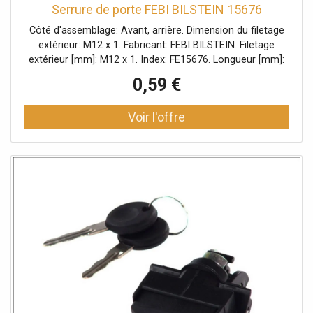
Serrure de porte FEBI BILSTEIN 15676
Côté d'assemblage: Avant, arrière. Dimension du filetage
extérieur: M12 x 1. Fabricant: FEBI BILSTEIN. Filetage
extérieur [mm]: M12 x 1. Index: FE15676. Longueur [mm]:
44,5. Longueur du filetage [mm]: 15, 16. Matériel: Matière
0,59 €
plastique. Numéro du fabricant: 15676. Ouverture de la clé:
14. Poids [kg]: 0,045. Quantité: 5. Surface: zingué.