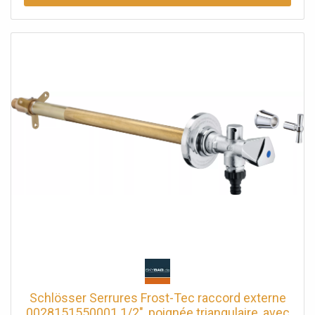
Schlösser Serrures Frost-Tec raccord externe
0028151550001 1/2", poignée triangulaire, avec