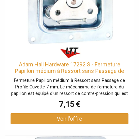
Adam Hall Hardware 17292 S - Fermeture
Papillon médium à Ressort sans Passage de
Profilé - Serrures
Fermeture Papillon médium à Ressort sans Passage de
Profilé Cuvette 7 mm: Le mécanisme de fermeture du
papillon est équipé d'un ressort de contre-pression qui est
automatiquement guidé vers l'extérieur dans sa position
7,15 €
d'ouverture d'environ 30º. En cas d'exigences
supplémentaires, le crochet de verrouillage peut
également être déplacé vers l'extérieur. Données
techniques: Type de produit: Systèmes de fermeture,
Type: Fermetures papillon, Matériau: Acier, Surface: