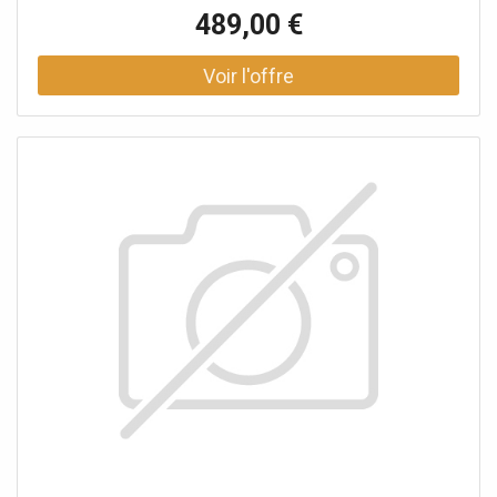
fabriqué en tôle d'acier galvanisée et recouverte de
489,00 €
poudre, ce qui le rend imperméable, résistant aux
intempéries et extrêmement durable. Hector est
également peu exigeant en termes d'entretien, robuste et
spacieux. Le meuble extérieur rangement est dotée d'une
grande porte métallique avec serrure, ce qui permet de
ranger toutes vos affaires proprement et en toute
sécurité. Grâce au toit incliné, la pluie s'écoule à l'arrière et
aucune eau ne reste sur le toit. Plus de désordre dans
votre jardin ou sur votre balcon avec l’armoire pour jardin
AXI Hector. Compact et efficace Grâce à sa taille
compacte d'environ un mètre carré, l’armoire extérieur
balcon étanche métallique AXI Hector Premium prend peu
de place. Néanmoins, cette armoire de rangement
extérieur offre suffisamment d'espace pour un rangement
ordonné de toutes vos affaires. De plus, l'armoire est
adaptée au rangement d'objets oblongs, tels qu'un balai
ou un râteau de jardin. La large porte de 61 centimètres
permet d'accéder facilement à toutes tes affaires. Cette
armoire de jardin est livrée avec une serrure intégrée, ce
qui vous permet de ranger toutes vos affaires en toute