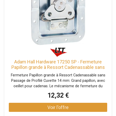
Adam Hall Hardware 17250 SP - Fermeture
Papillon grande à Ressort Cadenassable sans
Passage de - Serrures
Fermeture Papillon grande à Ressort Cadenassable sans
Passage de Profilé Cuvette 14 mm: Grand papillon, avec
oeillet pour cadenas. Le mécanisme de fermeture du
papillon est équipé d'un ressort de contre-pression qui est
12,32 €
automatiquement guidé vers l'extérieur dans sa position
d'ouverture d'environ 30º. Si nécessaire, le crochet de
fermeture peut également être déplacé vers l'extérieur.
Données techniques: Type de produit: Systèmes de