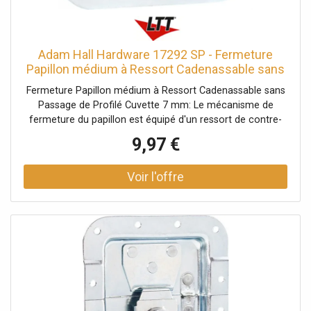
Adam Hall Hardware 17292 SP - Fermeture
Papillon médium à Ressort Cadenassable sans
Passage de - Serrures
Fermeture Papillon médium à Ressort Cadenassable sans
Passage de Profilé Cuvette 7 mm: Le mécanisme de
fermeture du papillon est équipé d'un ressort de contre-
pression qui est automatiquement guidé vers l'extérieur
9,97 €
dans sa position d'ouverture d'environ 30º. En cas
d'exigences supplémentaires, le crochet de verrouillage
peut également être déplacé vers l'extérieur. Données
techniques: Type de produit: Systèmes de fermeture,
Type: Fermetures papillon, Matériau: Acier, Surface:
galvanisé, Ø trous de fixation: 5,1 mm, Verrouillable: avec
oeillets pour cadenas, Type cuvette: non cranté, Taille
cuvette: moyen, Profondeur cuvette: 7 mm, Protection
par rivets: Non, avec passage de profilé: Oui, Fonction
Push-Flat: Non, Poids: 0,225 kg, Informations
complémentaires: avec bord de protection