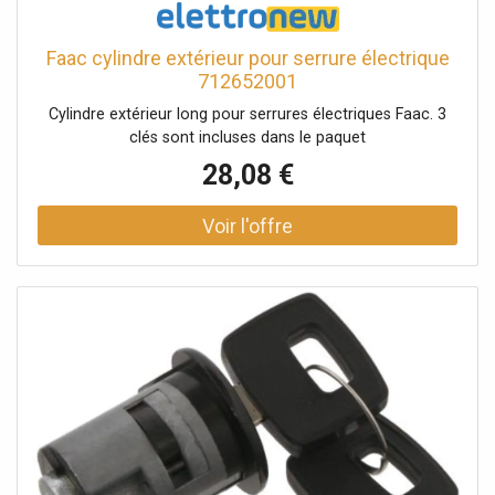
sécurité et au sec dans votre jardin. Durable et nécessitant
peu d'entretien L'armoire balcon métallique AXI Hector
Premium est fabriquée en acier galvanisé, avec une
Faac cylindre extérieur pour serrure électrique
couche supplémentaire de zinc appliquée sur l'acier. Cette
712652001
couche protectrice supplémentaire offre une excellente
Cylindre extérieur long pour serrures électriques Faac. 3
protection contre la corrosion et les intempéries.
clés sont incluses dans le paquet
L'armoire de jardin nécessite donc très peu d'entretien et
résiste au soleil, à la pluie et aux tempêtes. Vous pourrez
28,08 €
en profiter pendant des années sans souci, car cette
armoire ne nécessite aucun traitement périodique tel que
la teinture ou la peinture. AXI Outdoor Living Complètez
votre jardin avec AXI Outdoor Living ! Soyez surpris par les
designs uniques et les innombrables options offertes par
nos produits d'extérieur. Que vous cherchiez une table de
pique-nique tendance, un parasol de haute qualité ou une
chaise longue confortable. Avec AXI Outdoor Living, vous
pouvez profiter de votre propre coin de nature tout au
long de l'année ! Caractéristiques * Armoire de jardin en
métal de première qualité. * Pratique comme espace de
rangement pour tous vos outils de jardin ou autres
fournitures. * Offre beaucoup d'espace, à savoir 1,3 m³
ou 1300 litres¬. * La surface au sol est d'environ un mètre