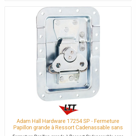
fermeture, Type: Fermetures papillon, Matériau: Acier,
Surface: galvanisé, Ø trous de fixation: 5,1 mm,
Verrouillable: avec oeillets pour cadenas, Type cuvette:
non cranté, Taille cuvette: grand, Profondeur cuvette: 14
mm, Protection par rivets: Non, avec passage de profilé:
Oui, Fonction Push-Flat: Non, Poids: 0,46 kg
Adam Hall Hardware 17254 SP - Fermeture
Papillon grande à Ressort Cadenassable sans
Passage de - Serrures