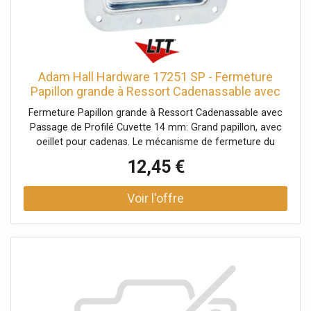
Adam Hall Hardware 17251 SP - Fermeture
Papillon grande à Ressort Cadenassable avec
Passage de - Serrures
Fermeture Papillon grande à Ressort Cadenassable avec
Passage de Profilé Cuvette 14 mm: Grand papillon, avec
oeillet pour cadenas. Le mécanisme de fermeture du
papillon est équipé d'un ressort de contre-pression qui est
12,45 €
automatiquement guidé vers l'extérieur dans sa position
d'ouverture d'environ 30º. Si nécessaire, le crochet de
fermeture peut également être déplacé vers l'extérieur.
Données techniques: Type de produit: Systèmes de
fermeture, Type: Fermetures papillon, Matériau: Acier,
Surface: galvanisé, Ø trous de fixation: 5,1 mm,
Verrouillable: avec oeillets pour cadenas, Type cuvette: à
passage de profilé, Taille cuvette: grand, Profondeur
cuvette: 14 mm, Protection par rivets: Non, avec passage
de profilé: Oui, Fonction Push-Flat: Non, Poids: 0,46 kg