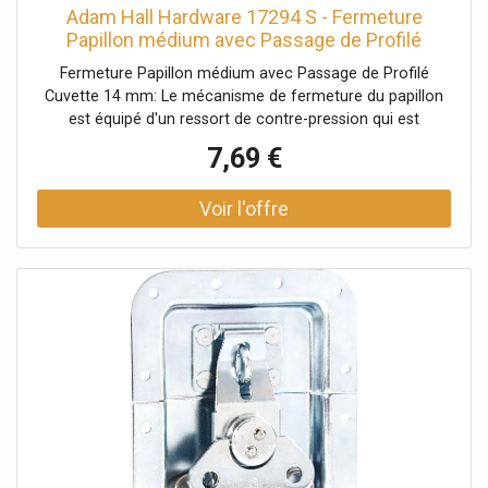
Adam Hall Hardware 17294 S - Fermeture
Papillon médium avec Passage de Profilé
Cuvette 14 mm - Serrures
Fermeture Papillon médium avec Passage de Profilé
Cuvette 14 mm: Le mécanisme de fermeture du papillon
est équipé d'un ressort de contre-pression qui est
automatiquement guidé vers l'extérieur dans sa position
7,69 €
d'ouverture d'environ 30º. En cas d'exigences
supplémentaires, le crochet de verrouillage peut
également être déplacé vers l'extérieur. Données
techniques: Type de produit: Systèmes de fermeture,
Type: Fermetures papillon, Matériau: Acier, Surface:
galvanisé, Ø trous de fixation: 5,1 mm, Verrouillable: Non,
Type cuvette: à passage de profilé, Taille cuvette: moyen,
Profondeur cuvette: 14 mm, Protection par rivets: Non,
avec passage de profilé: Oui, Fonction Push-Flat: Non,
Poids: 0,181 kg