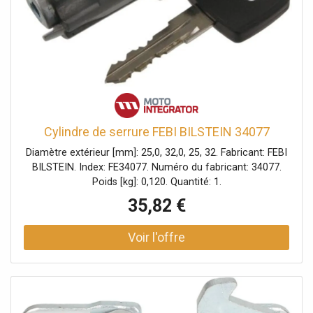
carré, ce qui permet à l'armoire de s'intégrer dans
n'importe quel jardin. * Grâce au toit incliné, l'eau ne
restera pas sur votre toit. * Serrure à poignée tournante
avec 2 clés. * Acier galvanisé durable avec revêtement en
poudre anthracite. * Instructions claires. * Montage sur
une fondation en bois, en béton ou en pavé pour éviter les
dégâts causés par les tempêtes. * Garantie de 2 ans.
Dimensions de
Cylindre de serrure FEBI BILSTEIN 34077
Diamètre extérieur [mm]: 25,0, 32,0, 25, 32. Fabricant: FEBI
BILSTEIN. Index: FE34077. Numéro du fabricant: 34077.
Poids [kg]: 0,120. Quantité: 1.
35,82 €