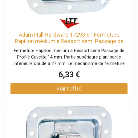
Adam Hall Hardware 17293 S - Fermeture
Papillon médium à Ressort semi Passage de
Profilé - Serrures
Fermeture Papillon médium à Ressort semi Passage de
Profilé Cuvette 14 mm: Partie supérieure plan, partie
inférieure coudé à 27 mm. Le mécanisme de fermeture
du papillon est équipé d'un ressort de contre-pression qui
6,33 €
est automatiquement guidé vers l'extérieur dans sa
position d'ouverture d'environ 30º. En cas d'exigences
supplémentaires, le crochet de verrouillage peut
également être déplacé vers l'extérieur. Données
techniques: Type de produit: Systèmes de fermeture,
Type: Fermetures papillon, Matériau: Acier, Surface:
galvanisé, Ø trous de fixation: 5,1 mm, Verrouillable: Non,
Type cuvette: Semi-profilé, Taille cuvette: moyen,
Profondeur cuvette: 14 mm, Protection par rivets: Non,
avec passage de profilé: Oui, Fonction Push-Flat: Non,