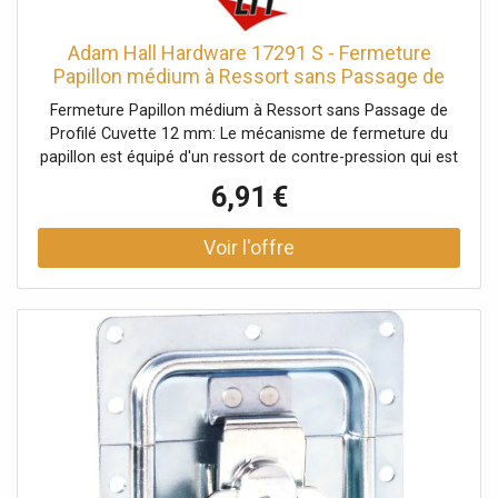
Adam Hall Hardware 17291 S - Fermeture
Papillon médium à Ressort sans Passage de
Profilé - Serrures
Fermeture Papillon médium à Ressort sans Passage de
Profilé Cuvette 12 mm: Le mécanisme de fermeture du
papillon est équipé d'un ressort de contre-pression qui est
automatiquement guidé vers l'extérieur dans sa position
6,91 €
d'ouverture d'environ 30º. En cas d'exigences
supplémentaires, le crochet de verrouillage peut
également être déplacé vers l'extérieur. Données
techniques: Type de produit: Systèmes de fermeture,
Type: Fermetures papillon, Matériau: Acier, Surface:
galvanisé, Ø trous de fixation: 5,1 mm, Verrouillable: Non,
Type cuvette: non cranté, Taille cuvette: moyen,
Profondeur cuvette: 12 mm, Protection par rivets: Non,
avec passage de profilé: Oui, Fonction Push-Flat: Non,
Poids: 0,224 kg