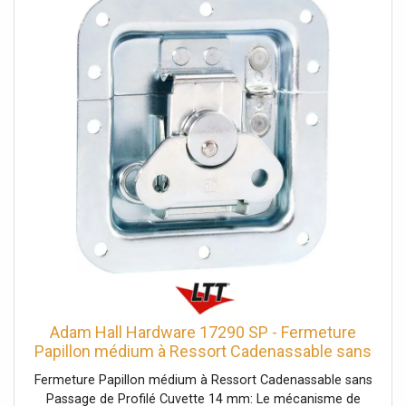
galvanisé, Ø trous de fixation: 5,1 mm, Verrouillable: Non,
Type cuvette: non cranté, Taille cuvette: moyen,
Profondeur cuvette: 7 mm, Protection par rivets: Non,
avec passage de profilé: Oui, Fonction Push-Flat: Non,
Poids: 0,255 kg, Informations complémentaires: avec bord
de protection
Adam Hall Hardware 17290 SP - Fermeture
Papillon médium à Ressort Cadenassable sans
Passage de - Serrures
Fermeture Papillon médium à Ressort Cadenassable sans
Passage de Profilé Cuvette 14 mm: Le mécanisme de