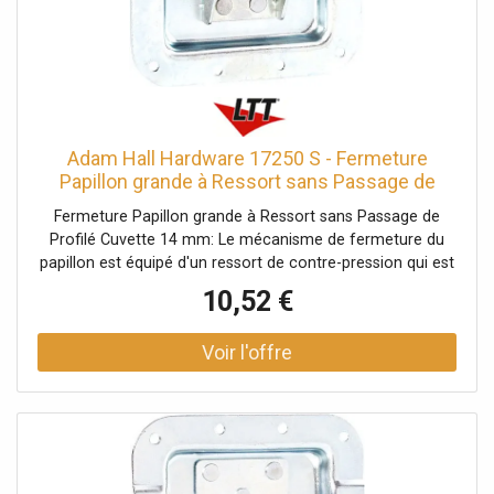
Adam Hall Hardware 17250 S - Fermeture
Papillon grande à Ressort sans Passage de
Profilé Cuvette - Serrures
Fermeture Papillon grande à Ressort sans Passage de
Profilé Cuvette 14 mm: Le mécanisme de fermeture du
papillon est équipé d'un ressort de contre-pression qui est
automatiquement guidé vers l'extérieur dans sa position
10,52 €
d'ouverture d'environ 30º. En cas d'exigences
supplémentaires, le crochet de verrouillage peut
également être déplacé vers l'extérieur. Données
techniques: Type de produit: Systèmes de fermeture,
Type: Fermetures papillon, Matériau: Acier, Surface:
galvanisé, Ø trous de fixation: 5,1 mm, Verrouillable: Non,
Type cuvette: non cranté, Taille cuvette: grand,
Profondeur cuvette: 14 mm, Protection par rivets: Non,