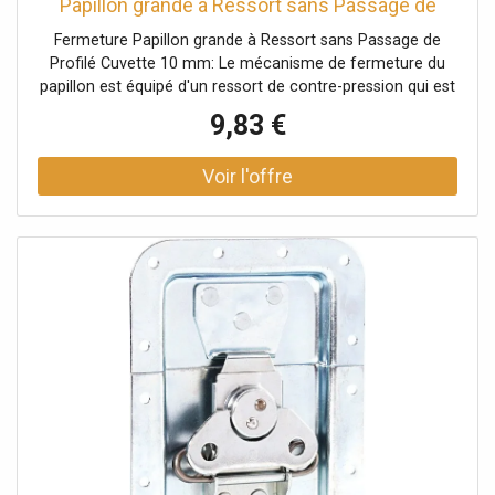
Papillon grande à Ressort sans Passage de
Profilé Cuvette - Serrures
Fermeture Papillon grande à Ressort sans Passage de
Profilé Cuvette 10 mm: Le mécanisme de fermeture du
papillon est équipé d'un ressort de contre-pression qui est
automatiquement guidé vers l'extérieur dans sa position
9,83 €
d'ouverture d'environ 30º. En cas d'exigences
supplémentaires, le crochet de verrouillage peut
également être déplacé vers l'extérieur. Données
techniques: Type de produit: Systèmes de fermeture,
Type: Fermetures papillon, Matériau: Acier, Surface:
galvanisé, Ø trous de fixation: 5,1 mm, Verrouillable: Non,
Type cuvette: non cranté, Taille cuvette: grand,
Profondeur cuvette: 10 mm, Protection par rivets: Non,
avec passage de profilé: Oui, Fonction Push-Flat: Non,
Poids: 0,45 kg