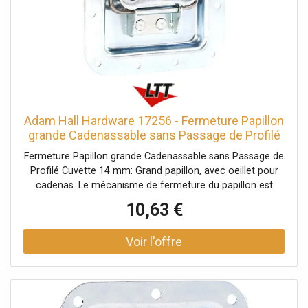
Adam Hall Hardware 17256 - Fermeture Papillon
grande Cadenassable sans Passage de Profilé
Cuvette - Serrures
Fermeture Papillon grande Cadenassable sans Passage de
Profilé Cuvette 14 mm: Grand papillon, avec oeillet pour
cadenas. Le mécanisme de fermeture du papillon est
équipé d'un ressort de contre-pression qui est
10,63 €
automatiquement guidé vers l'extérieur dans sa position
d'ouverture d'environ 30º. Si nécessaire, le crochet de
fermeture peut également être déplacé vers l'extérieur.
Données techniques: Type de produit: Systèmes de
fermeture, Type: Fermetures papillon, Matériau: Acier,
Surface: galvanisé, Ø trous de fixation: 5,1 mm,
Verrouillable: avec oeillets pour cadenas, Type cuvette: