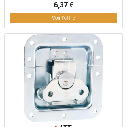
automatiquement guidé vers l'extérieur dans sa position
6,37 €
d'ouverture d'environ 30º. En cas d'exigences
supplémentaires, le crochet de verrouillage peut
également être déplacé vers l'extérieur. Données
techniques: Type de produit: Systèmes de fermeture,
Type: Fermetures papillon, Matériau: Acier, Surface:
galvanisé, Ø trous de fixation: 5,1 mm, Verrouillable: Non,
Type cuvette: non cranté, Taille cuvette: moyen,
Profondeur cuvette: 9 mm, Protection par rivets: Non,
avec passage de profilé: Oui, Fonction Push-Flat: Non,
Poids: 0,212 kg