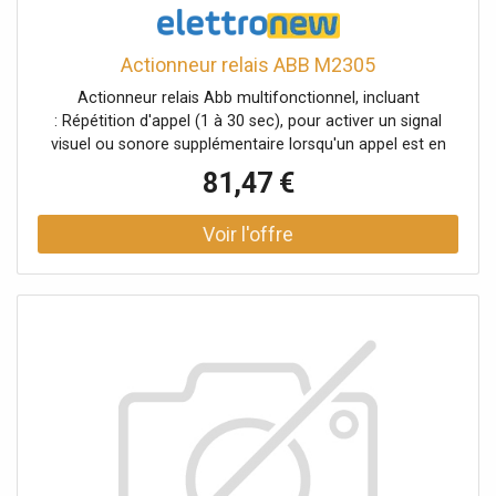
Actionneur relais ABB M2305
Actionneur relais Abb multifonctionnel, incluant
: Répétition d'appel (1 à 30 sec), pour activer un signal
visuel ou sonore supplémentaire lorsqu'un appel est en
cours.Gestion de la serrure électrique auxiliaire (1 à 10
81,47 €
sec), pour activer une deuxième serrure électrique (en
plus de la serrure de la porte) en appuyant sur le bouton
"clé".Relais temporisé (1 sec à 5 min), pour gérer un
déclenchement à partir du menu ou d'un bouton
programmable.