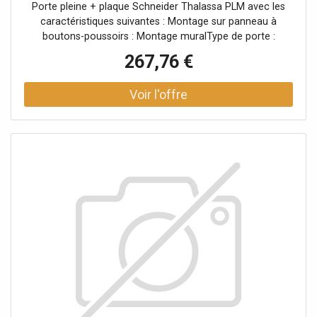
Porte pleine + plaque Schneider Thalassa PLM avec les
caractéristiques suivantes : Montage sur panneau à
boutons-poussoirs : Montage muralType de porte :
SimpleType de dispositif de verrouillage : serrure à double
267,76 €
barre de 3 mmNombre de dispositifs de verrouillage :
2Matériau : Polyester renforcé de fibre de verreCouleur :
Gris