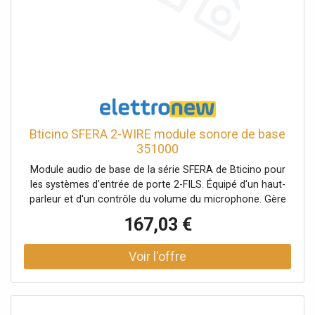
Bticino SFERA 2-WIRE module sonore de base
351000
Module audio de base de la série SFERA de Bticino pour
les systèmes d'entrée de porte 2-FILS. Équipé d'un haut-
parleur et d'un contrôle du volume du microphone. Gère
jusqu'à un maximum de 100 boutons d'appel, en utilisant
167,03 €
des modules de boutons supplémentaires à double
rangée. Permet l'ouverture d'une serrure électrique
connectée directement aux bornes S+ et S- (18 V 4 A
impulsif - 250 mA entretien sur 30 ohm max) et la
connexion d'un bouton d'ouverture de porte locale sur les
bornes PL. A compléter avec la finition du panneau