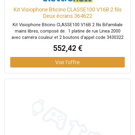
Kit Visiophone Bticino CLASSE100 V16B 2 fils
Deux écrans 364622
Kit Visiophone Bticino CLASSE100 V16B 2 fils Bifamiliale
mains libres, composé de: 1 platine de rue Linea 2000
avec caméra couleur et 2 boutons d'appel code 3430322
visiophones CLASSE 100V16B code 3446521 bloc
552,42 €
d'alimentation 6 modules DIN code 3460501 module relais
pour serrures électriques non contrôlées par BUS code
346250 Installation murale avec support fourni ou
installation sur table avec support (code 344692), à
acheter séparément.