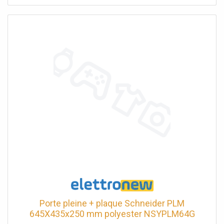
surfaceConteneur : poudre d'époxy-polyester
Porte pleine + plaque Schneider PLM
645X435x250 mm polyester NSYPLM64G