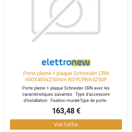
Porte pleine + plaque Schneider CRN
600X400x250mm NSYCRN64250P
Porte pleine + plaque Schneider CRN avec les
caractéristiques suivantes : Type d'accessoire
d'installation : Fixation muraleType de porte :
SimpleDescription de la plaque de montage : plateNombre
163,48 €
de portes : 1 porte à l'avantOuverture de la porte :
réversible (120°)Type de dispositif de verrouillage : serrure
à double barre de 3 mmMatériau : Conteneur : acierPlaque
de montage : Tôle galvanisée : finition de