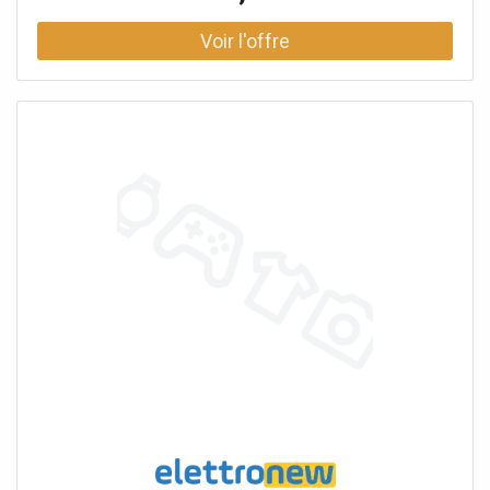
118WDissipation de puissance B 81W Kit de récupération
à double isolation GW46526. Supports de montage mural
GW46446,GW46451.