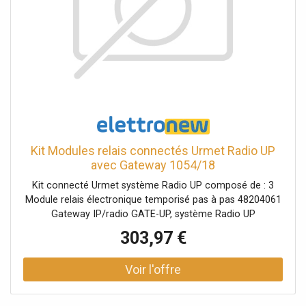
Kit Modules relais connectés Urmet Radio UP
avec Gateway 1054/18
Kit connecté Urmet système Radio UP composé de : 3
Module relais électronique temporisé pas à pas 48204061
Gateway IP/radio GATE-UP, système Radio UP
4820411 Le kit permet de gérer jusqu'à 3 points
303,97 €
d'éclairage, prises de courant, serrures électriques et
automatismes en général, et de connecter le système au
Cloud Urmet afin de gérer les fonctions via l'application
Yokis YnO, aussi bien localement qu'à distance, les
assistants vocaux, Alexa et google assitant, et la définition