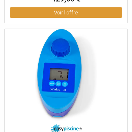
précision la qualité de votre eau Scuba II mesure les
niveaux de chlore libre, chlore total, brome, pH, acide
cyanurique (stabilisant) et alcalinité. Plus précis que les
bandelettes d'analyse et tests colorimétriques, Scuba
affiche directement les résultats en mg/l sur l'écran digital
LCD. Fonctionnement du testeur électronique Scuba 2 Il
suffit de plonger l'appareil d'analyse dans l'eau de la
piscine et la chambre de mesure intégrée se remplit.
Ensuite, ajoutez une pastille de réactif. Vous obtiendrez
alors une coloration caractéristique qui sera mesurée
selon le principe de la photométrie et s'affichera sous
forme de valeur de mesure. L'échantillon d'eau est
analysé selon le principe de la photométrie.
Caractéristiques photomètre SCUBA II Scuba II
fonctionne avec deux piles Etanche, il flotte si vous le
faites tomber dans l'eau Très léger, il ne pèse que 165
grammes Le photomètre s'éteint automatiquement après
5 minutes de non utilisation Fonctionne de 5 à 40°C
Design moderne et ergonomique Facile à manipuler grâce
à ses 3 boutons digitaux. Dimensions : 145 x 70 x 45 mm
Echelle de mesure Chlore : 0,1 à 6,0 mg/L pH : 6.5- 8.4
Acide cyanurique (Stab) : 1- 160 mg/ L. Alcalinité (TAC) : 0