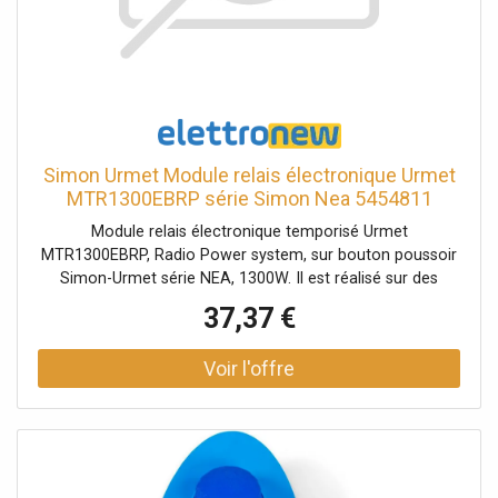
Simon Urmet Module relais électronique Urmet
MTR1300EBRP série Simon Nea 5454811
Module relais électronique temporisé Urmet
MTR1300EBRP, Radio Power system, sur bouton poussoir
Simon-Urmet série NEA, 1300W. Il est réalisé sur des
modules avec bouton sur la série civile NEA. Il permet de
37,37 €
contrôler les lumières et autres automatismes,
notamment : Serrures électriques Système d'irrigation
Portails motorisés Ventilateurs d'aspiration