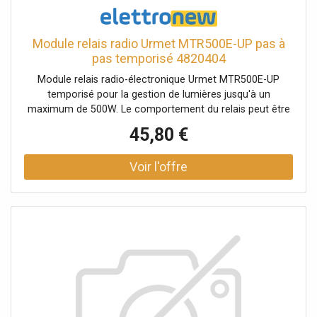
Module relais radio Urmet MTR500E-UP pas à
pas temporisé 4820404
Module relais radio-électronique Urmet MTR500E-UP
temporisé pour la gestion de lumières jusqu'à un
maximum de 500W. Le comportement du relais peut être
personnalisé, parmi les suivants : mode impulsion (par
45,80 €
exemple, serrure électrique), mode monostable (par
exemple, sonnette de porte), mode clignotant (application
pour sourds et malentendants) ou mode minuterie
d'éclairage de cage d'escalier. Accessoires :R12M (Code
5454073) : Interface pour bouton double (non
interverrouillé)D600V (Code 5454072) : Diode pour la
centralisation des modules par fil pilote.