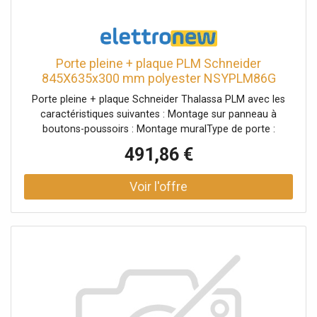
Porte pleine + plaque PLM Schneider
845X635x300 mm polyester NSYPLM86G
Porte pleine + plaque Schneider Thalassa PLM avec les
caractéristiques suivantes : Montage sur panneau à
boutons-poussoirs : Montage muralType de porte :
SimpleType de dispositif de verrouillage : serrure à double
491,86 €
barre de 3 mmNombre de dispositifs de verrouillage :
2Matériau : Polyester renforcé de fibre de verreCouleur :
Gris