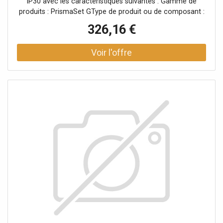
IP30 avec les caractéristiques suivantes : Gamme de
produits : PrismaSet GType de produit ou de composant :
PorteCompatibilité avec la gamme : Boîtier PrismaSet
326,16 €
GType de porte : TransparentCôté d'ouverture de la porte :
RéversibleNombre de serrures : 2Angle d'ouverture de la
porte : 130°.Nombre de modules verticaux (50 mm)
24Degré de protection : IP30Degré de protection : IK08
selon la norme EN/IEC 62262Traitement de protection :
traitement par électrophorèse et poudre époxy polyester
durcie à chaud.