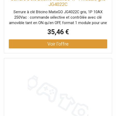
JG4022C
Serrure à clé Bticino MatixGO JG4022C gris, 1P 10AX
250Vac : commande sélective et contrôlée avec clé
amovible tant en ON qu'en OFF, format 1 module pour une
installation ordonnée sur série MatixGO. Serrure à clé 1P :
35,46 €
sélection/commutation du circuit avec accès contrôlé
10AX 250 Va.c. : adapté également aux charges
d'éclairage avec appel Clé amovible en ON et en OFF :
flexibilité de gestion et état verrouillable Clés identiques
entre appareils : commodité pour installations avec
plusieurs points de commande 1 module, couleur grise :
intégration esthétique MatixGO Compatible uniquement
avec les supports MatixGO J4702 / J4703 / J4704 /
J4707.