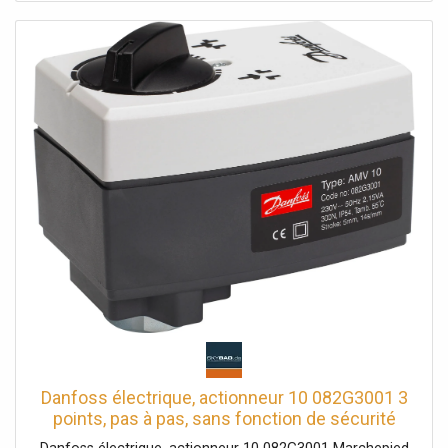
Danfoss électrique, actionneur 10 082G3001 3
points, pas à pas, sans fonction de sécurité