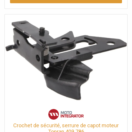
Crochet de sécurité, serrure de capot moteur
Topran 409 786