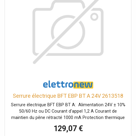
Serrure électrique BFT EBP BT A 24V 2613518
Serrure électrique BFT EBP BT A: Alimentation 24V ± 10%
50/60 Hz ou DC Courant d'appel 1,2 A Courant de
maintien du pêne rétracté 1000 mA Protection thermique
Oui Température de fonctionnement -20 à 55 °C Degré de
129,07 €
protection IP44