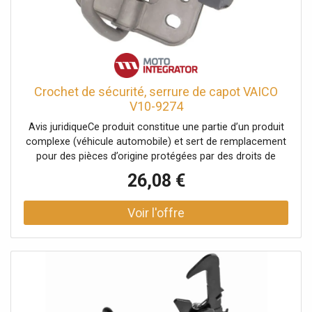
Crochet de sécurité, serrure de capot VAICO
V10-9274
Avis juridiqueCe produit constitue une partie d’un produit
complexe (véhicule automobile) et sert de remplacement
pour des pièces d’origine protégées par des droits de
propriété industrielle ou des modèles déposés. Le client
26,08 €
garantit et s’engage à ce que ni lui-même ni ses autres
clients ou partenaires contractuels n’utilisent les pièces
mentionnées à d’autres fins que exclusivement pour la
réparation du produit complexe, ni ne les emploient
autrement afin de restaurer son apparence originale.