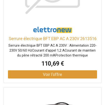
Serrure électrique BFT EBP AC A 230V 2613516
Serrure électrique BFT EBP AC A 230V : Alimentation 220-
230V 50/60 HzCourant d'appel 1,2 ACourant de maintien
du pêne rétracté 200 mAProtection thermique
OuiTempérature de fonctionnement -20 à 55 °CDegré de
110,69 €
protection IP44