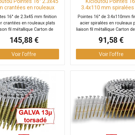
outou Pointes 16° 2.3x45
Kicloutou Pointes 16
 crantées en rouleaux
3.4x110 mm spiralées
lats fil métal X 12600
rouleaux plats fil méta
tes 16° de 2.3x45 mm finition
Pointes 16° de 3.4x110mm fin
1800
er crantées en rouleaux plats
acier spiralées en rouleaux p
aison fil métallique Carton de
liaison fil métallique Carton d
12600 clous
clous
145,88 €
91,58 €