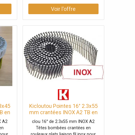
.3x45
Kicloutou Pointes 16° 2.3x55
B en
mm crantées INOX A2 TB en
 6300
rouleaux plats fil inox X
X A2
clou 16° de 2.3x55 mm INOX A2
10500
en
Têtes bombées crantées en
 pour
rouleaux plats liaison fil inox pour