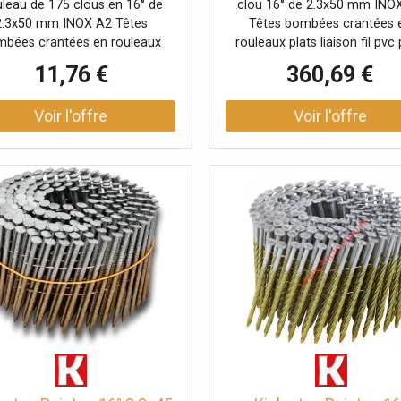
leau de 175 clous en 16° de
clou 16° de 2.3x50 mm INO
2.3x50 mm INOX A2 Têtes
Têtes bombées crantées 
bées crantées en rouleaux
rouleaux plats liaison fil pvc
ison bande PVC pour fixation
bardage et terrasse Carton d
11,76 €
360,69 €
bardage et terrasse
clous