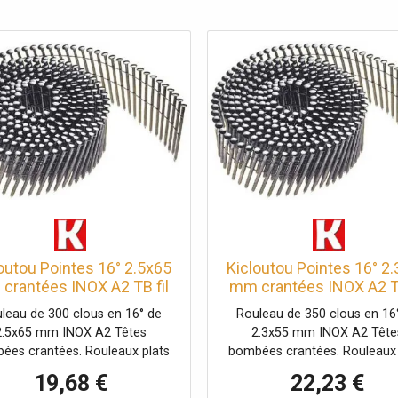
outou Pointes 16° 2.5x65
Kicloutou Pointes 16° 2
crantées INOX A2 TB fil
mm crantées INOX A2 TB
x rouleaux de 300 clous
inox rouleaux de 350 c
leau de 300 clous en 16° de
Rouleau de 350 clous en 16
2.5x65 mm INOX A2 Têtes
2.3x55 mm INOX A2 Tête
ées crantées. Rouleaux plats
bombées crantées. Rouleaux 
iaison fil inox pour bardage
liaison fil inox pour barda
19,68 €
22,23 €