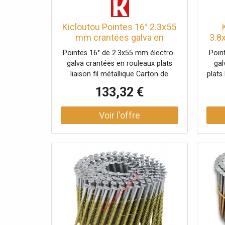
Kicloutou Pointes 16° 2.3x55
mm crantées galva en
3.8
rouleaux plats fil métal X
13µ
Pointes 16° de 2.3x55 mm électro-
Poin
10500
galva crantées en rouleaux plats
gal
liaison fil métallique Carton de
plats
10500 clous
133,32 €