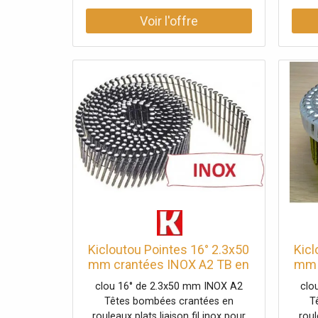
Kicloutou Pointes 16° 2.3x50
Kicl
mm crantées INOX A2 TB en
mm 
rouleaux plats fil inox X
roul
clou 16° de 2.3x50 mm INOX A2
clo
10500
Têtes bombées crantées en
T
rouleaux plats liaison fil inox pour
roul