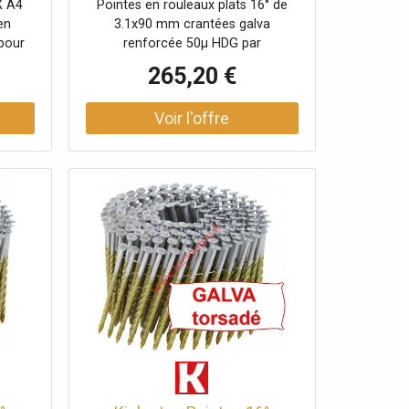
X A4
Pointes en rouleaux plats 16° de
métal X 4500
en
3.1x90 mm crantées galva
 pour
renforcée 50µ HDG par
e 5250
galvanisation à chaud liaison fil
265,20 €
métallique Carton de 4500 clous