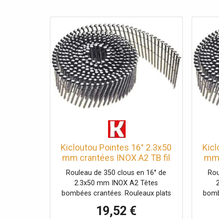
Kicloutou Pointes 16° 2.3x50
Kicl
mm crantées INOX A2 TB fil
mm 
inox rouleaux de 350 clous
ino
Rouleau de 350 clous en 16° de
Rou
2.3x50 mm INOX A2 Têtes
bombées crantées. Rouleaux plats
bomb
liaison fil inox pour bardage
l
19,52 €