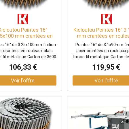
Kicloutou Pointes 16°
Kicloutou Pointes 16° 3
25x100 mm crantées en
mm crantées en roule
uleaux plats fil métal X
plats fil métal X 450
es 16° de 3.25x100mm finition
Pointes 16° de 3.1x90mm fin
3600
er crantées en rouleaux plats
acier crantées en rouleaux p
on fil métallique Carton de 3600
liaison fil métallique Carton d
clous
clous
106,33 €
119,95 €