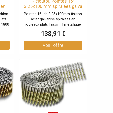
°
Kicloutou Pointes 16°
 en
3.25x100 mm spiralées galva
l X
en rouleaux plats fil métal X
ition
Pointes 16° de 3.25x100mm finition
3600
lats
acier galvanisé spiralées en
e 1800
rouleaux plats liaison fil métallique
Carton de 3600 clous
138,91 €