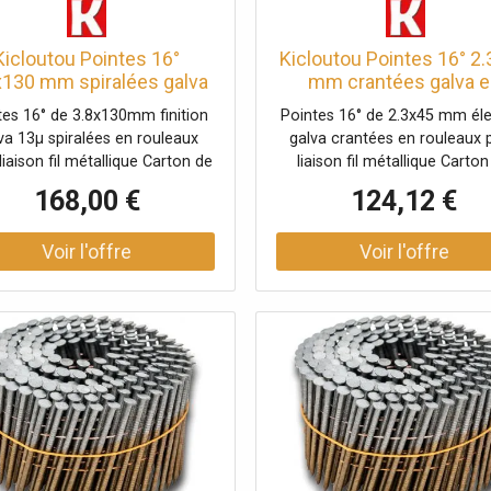
Kicloutou Pointes 16°
Kicloutou Pointes 16° 2
x130 mm spiralées galva
mm crantées galva e
 en rouleaux fil métal X
rouleaux plats fil méta
tes 16° de 3.8x130mm finition
Pointes 16° de 2.3x45 mm éle
1800
12600
va 13µ spiralées en rouleaux
galva crantées en rouleaux p
 liaison fil métallique Carton de
liaison fil métallique Carton
1800 clous en rouleau
12600 clous
168,00 €
124,12 €