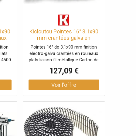
.1x90
Kicloutou Pointes 16° 3.1x90
aux
mm crantées galva en
0
rouleaux plats fil métal X
ition
Pointes 16° de 3.1x90 mm finition
4500
lats
électro-galva crantées en rouleaux
e 4500
plats liaison fil métallique Carton de
4500 clous
127,09 €