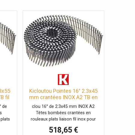
.3x55
Kicloutou Pointes 16° 2.3x45
 fil
mm crantées INOX A2 TB en
lous
rouleaux plats fil inox X
° de
clou 16° de 2.3x45 mm INOX A2
12600
s
Têtes bombées crantées en
plats
rouleaux plats liaison fil inox pour
ge
bardage Carton de 12600 clous
518,65 €