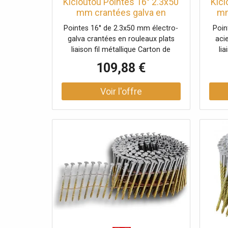
Kicloutou Pointes 16° 2.3x50
Kicl
mm crantées galva en
mm
rouleaux plats fil métal X
p
Pointes 16° de 2.3x50 mm électro-
Poin
10500
galva crantées en rouleaux plats
aci
liaison fil métallique Carton de
li
10500 clous
109,88 €