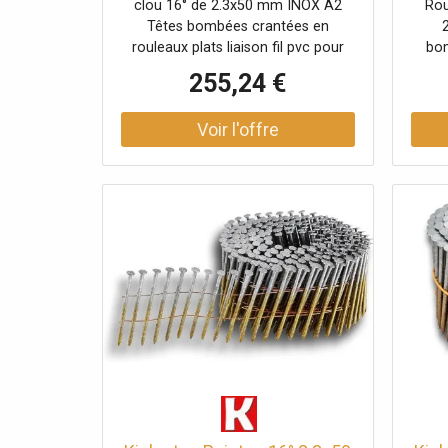
clou 16° de 2.3x50 mm INOX A2
Rou
Têtes bombées crantées en
rouleaux plats liaison fil pvc pour
bom
bardage et terrasse Carton de 5250
lia
255,24 €
clous