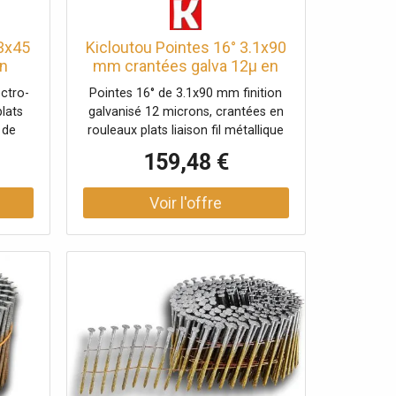
.3x45
Kicloutou Pointes 16° 3.1x90
n
mm crantées galva 12µ en
l X
rouleaux plats fil métal X
ctro-
Pointes 16° de 3.1x90 mm finition
4500
lats
galvanisé 12 microns, crantées en
 de
rouleaux plats liaison fil métallique
Carton de 4500 clous
159,48 €