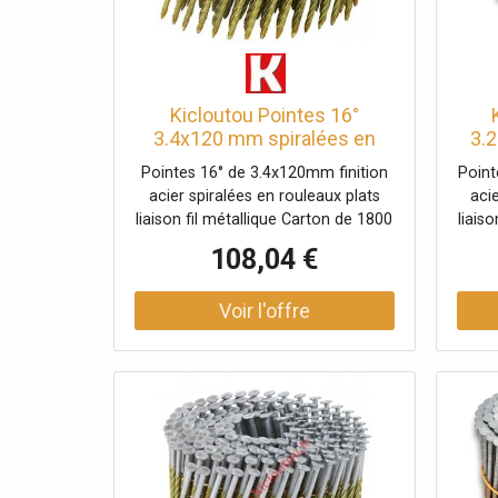
Kicloutou Pointes 16°
3.4x120 mm spiralées en
3.
rouleaux plats fil métal X
ro
Pointes 16° de 3.4x120mm finition
Point
1800
acier spiralées en rouleaux plats
aci
liaison fil métallique Carton de 1800
liais
clous
108,04 €