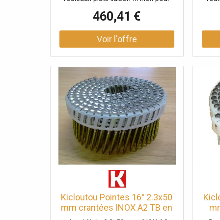
bardage Carton de 10500 clous
barda
460,41 €
Kicloutou Pointes 16° 2.3x50
Kicl
mm crantées INOX A2 TB en
mm
rouleaux plats fil PVC X 5250
rou