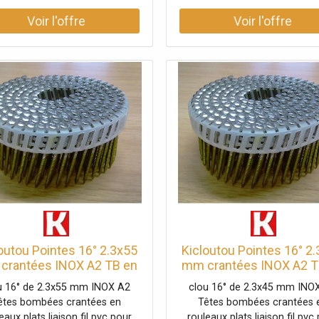
outou Pointes 16° 2.3x55
Kicloutou Pointes 16° 2
crantées INOX A2 TB en
mm crantées INOX A2 T
eaux plats fil PVC X 5250
rouleaux plats fil PVC X
u 16° de 2.3x55 mm INOX A2
clou 16° de 2.3x45 mm INO
êtes bombées crantées en
Têtes bombées crantées 
eaux plats liaison fil pvc pour
rouleaux plats liaison fil pvc