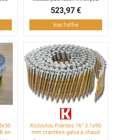
e 6300
bardage Carton de 10500 clous
523,97 €
.3x50
Kicloutou Pointes 16° 3.1x90
B en
mm crantées galva à chaud
 5250
50µ en rouleaux plats fil