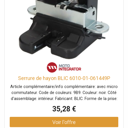
Serrure de hayon BLIC 6010-01-061449P
Article complémentaire/info complémentaire: avec micro
commutateur. Code de couleurs: 9B9. Couleur: noir. Côté
d'assemblage: intérieur. Fabricant: BLIC. Forme de la prise:
en forme de D. Index: 6010-01-061449P. Matériau du
35,28 €
boîtier: PRV (plastique renforcé de fibre de verre). Matériel:
Tôle d'acier. Nombres de pôles: 4. Numéro du fabricant:
6010-01-061449P. Type de fonctionnement: électrique.