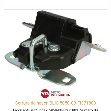
Serrure de hayon BLIC 5050-00-FI371803
Fabricant: BLIC. Index: 5050-00-FI371803. Numéro du