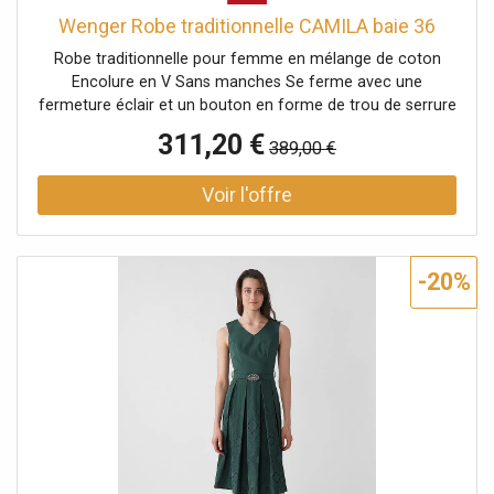
Wenger Robe traditionnelle CAMILA baie 36
Robe traditionnelle pour femme en mélange de coton
Encolure en V Sans manches Se ferme avec une
fermeture éclair et un bouton en forme de trou de serrure
au milieu du dos Ceinture avec boucle traditionnelle à la
311,20 €
389,00 €
taille Motif jacquard sur la jupe Coupe évasée Uni Nom de
la couleur : Beere (Baie) Longueur : env. 70 cm Matière
haut : 51 % polyester, 49 % coton Matière jupe : 50 %
coton, 50 % polyester Doublure : 100 % coton
-20%