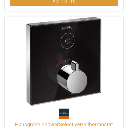
l'iBox 01800180 séparément - non inclus dans la livraison
Hansgrohe ShowerSelect verre thermostat