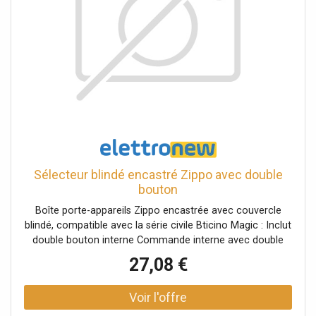
Sélecteur blindé encastré Zippo avec double
bouton
Boîte porte-appareils Zippo encastrée avec couvercle
blindé, compatible avec la série civile Bticino Magic : Inclut
double bouton interne Commande interne avec double
bouton (ouverture moteur électrique) 1 module vide pour
27,08 €
intégration (exemple clé électronique alarme) Serrure
codée avec 2 clés incluses Degré de protection IP40
Matériau robuste : Zama Couleur : gris micacé Dimensions
compactes : 110 x 86 x 32 x 64 Installation : encastrée