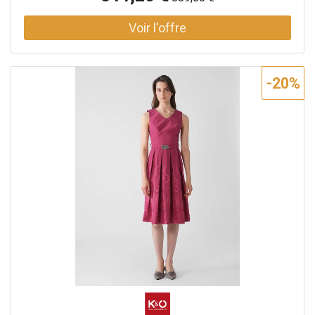
la couleur : Beere (Baie) Longueur : env. 70 cm Matière
haut : 51 % polyester, 49 % coton Matière jupe : 50 %
coton, 50 % polyester Doublure : 100 % coton
-20%