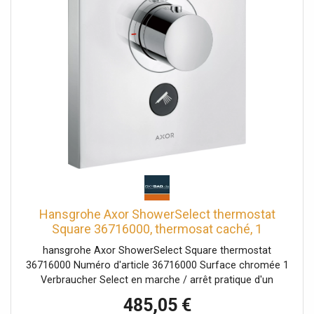
Hansgrohe Axor ShowerSelect thermostat
Square 36716000, thermosat caché, 1
Verbraucher , chro
hansgrohe Axor ShowerSelect Square thermostat
36716000 Numéro d'article 36716000 Surface chromée 1
Verbraucher Select en marche / arrêt pratique d'un
consommateur Select bouton Select Serrure de sécurité
485,05 €
à 40 ° C Débit: 30 l / min veuillez commander iBox