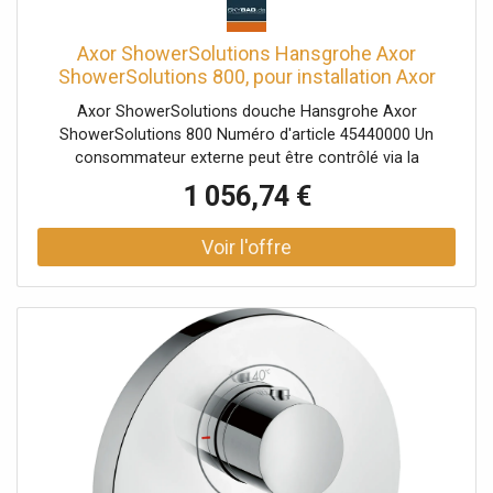
Axor ShowerSolutions Hansgrohe Axor
ShowerSolutions 800, pour installation Axor
ShowerSolutions dissimulée, 45440000,
Axor ShowerSolutions douche Hansgrohe Axor
chrome
ShowerSolutions 800 Numéro d'article 45440000 Un
consommateur externe peut être contrôlé via la
connexion encastrée G ½ 2 Verbraucher utilisation
1 056,74 €
simultanée de plusieurs consommateurs Select en
marche / arrêt pratique de 2 consommateurs via le
bouton Select Serrure de sécurité à 40 ° C Débit
douchette à main (à 3 bar): 15 l / min Débit sortie
supérieure: 22 l / min Étagère en verre de sécurité Étagère
de surface: chrome veuillez commander le corps de base
45442180 séparément - non inclus dans la livraison