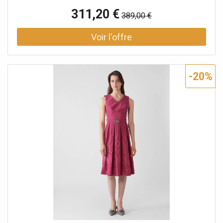
au milieu du dos Ceinture avec boucle traditionnelle à la
311,20 €
389,00 €
taille Motif jacquard sur la jupe Coupe évasée Uni Nom de
la couleur : Beere (Baie) Longueur : env. 70 cm Matière
haut : 51 % polyester, 49 % coton Matière jupe : 50 %
coton, 50 % polyester Doublure : 100 % coton
-20%