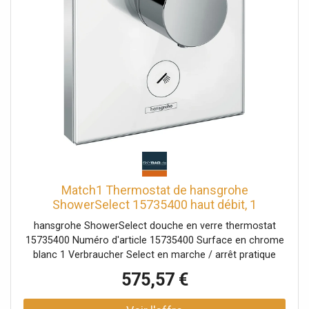
Match1 Thermostat de hansgrohe
ShowerSelect 15735400 haut débit, 1
Verbraucher , 1 Verbraucher , verre blanc-
hansgrohe ShowerSelect douche en verre thermostat
chrome
15735400 Numéro d'article 15735400 Surface en chrome
blanc 1 Verbraucher Select en marche / arrêt pratique
d'un consommateur Select bouton Select Serrure de
575,57 €
sécurité à 40 ° C Débit: 30 l / min Pression de service: min.
2000 bar / max. 10 bar Veuillez commander le corps de