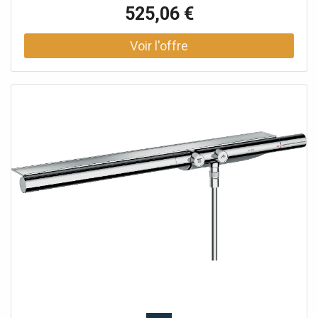
consommateurs allumage et extinction pratiques avec le
525,06 €
bouton Select Serrure de sécurité 40 degrés Veuillez
commander iBox 01800180 séparément - non inclus