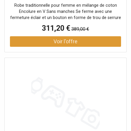
Robe traditionnelle pour femme en mélange de coton
Encolure en V Sans manches Se ferme avec une
fermeture éclair et un bouton en forme de trou de serrure
au milieu du dos Ceinture avec boucle traditionnelle à la
311,20 €
389,00 €
taille Motif jacquard sur la jupe Coupe évasée Uni Nom de
la couleur : Sapin Longueur : Env. 70 cm Matière partie
supérieure : 51 % polyester, 49 % coton Matière jupe : 50 %
coton, 50 % polyester Doublure : 100 % coton