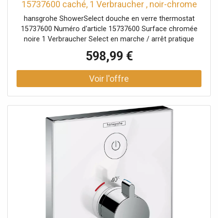
15737600 caché, 1 Verbraucher , noir-chrome
hansgrohe ShowerSelect douche en verre thermostat
15737600 Numéro d'article 15737600 Surface chromée
noire 1 Verbraucher Select en marche / arrêt pratique
d'un consommateur Select bouton Select Serrure de
598,99 €
sécurité à 40 ° C Débit: 26 l / min Pression de service: min.
2000 bar / max. 10 bar veuillez commander le corps de
l'iBox 01800180 séparément - non inclus