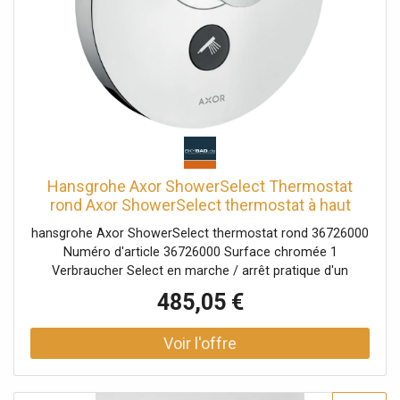
Hansgrohe Axor ShowerSelect Thermostat
rond Axor ShowerSelect thermostat à haut
débit encastré, chrome
hansgrohe Axor ShowerSelect thermostat rond 36726000
Numéro d'article 36726000 Surface chromée 1
Verbraucher Select en marche / arrêt pratique d'un
consommateur Select bouton Select Serrure de sécurité
485,05 €
à 40 ° C Débit: 30 l / min veuillez commander iBox
01800180 séparément - non inclus dans la livraison