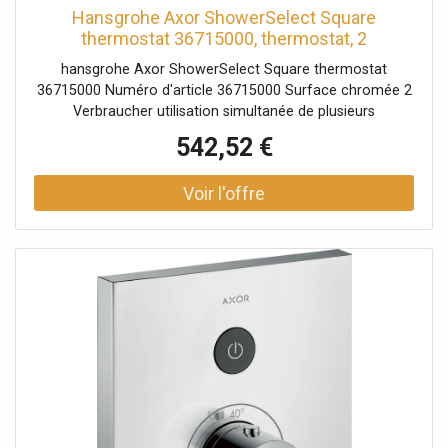
Hansgrohe Axor ShowerSelect Square
thermostat 36715000, thermostat, 2
Verbraucher , 2 Verbraucher
hansgrohe Axor ShowerSelect Square thermostat
36715000 Numéro d'article 36715000 Surface chromée 2
Verbraucher utilisation simultanée de plusieurs
consommateurs Select en marche / arrêt pratique de 2
542,52 €
consommateurs via le bouton Select Serrure de sécurité
à 40 ° C Débit: 26 l / min veuillez commander iBox
01800180 séparément - non inclus dans la livraison