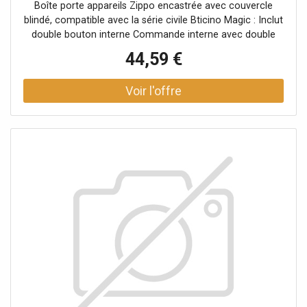
Boîte porte appareils Zippo encastrée avec couvercle
blindé, compatible avec la série civile Bticino Magic : Inclut
double bouton interne Commande interne avec double
bouton (ouverture moteur électrique) 1 module vide pour
44,59 €
intégration (exemple clé électronique alarme) Serrure
codée avec 2 clés incluses Degré de protection IP40
Matériau robuste : Zama Couleur : titane Dimensions
compactes : 110 x 86 x 32 x 64 Installation : encastrée
Destination d'usage : Montage en extérieur (dans zone
protégée)