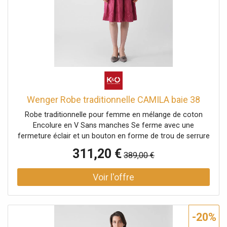
Wenger Robe traditionnelle CAMILA baie 38
Robe traditionnelle pour femme en mélange de coton
Encolure en V Sans manches Se ferme avec une
fermeture éclair et un bouton en forme de trou de serrure
au milieu du dos Ceinture avec boucle traditionnelle à la
311,20 €
389,00 €
taille Motif jacquard sur la jupe Coupe évasée Uni Nom de
la couleur : Beere (Baie) Longueur : env. 70 cm Matière
haut : 51 % polyester, 49 % coton Matière jupe : 50 %
coton, 50 % polyester Doublure : 100 % coton
-20%