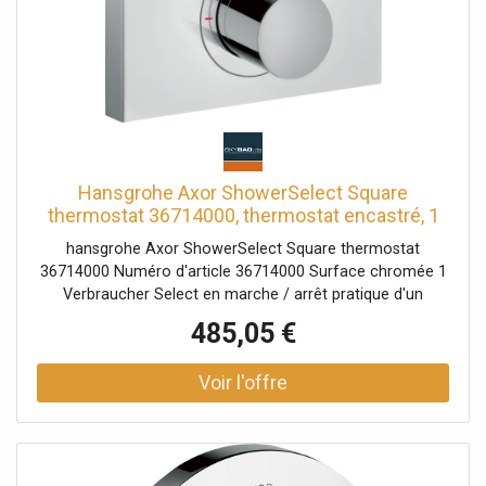
Hansgrohe Axor ShowerSelect Square
thermostat 36714000, thermostat encastré, 1
Verbraucher , chro
hansgrohe Axor ShowerSelect Square thermostat
36714000 Numéro d'article 36714000 Surface chromée 1
Verbraucher Select en marche / arrêt pratique d'un
consommateur Select bouton Select Serrure de sécurité
485,05 €
à 40 ° C Débit: 26 l / min veuillez commander iBox
01800180 séparément - non inclus dans la livraison