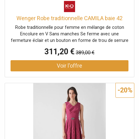
Wenger Robe traditionnelle CAMILA baie 42
Robe traditionnelle pour femme en mélange de coton
Encolure en V Sans manches Se ferme avec une
fermeture éclair et un bouton en forme de trou de serrure
au milieu du dos Ceinture avec boucle traditionnelle à la
311,20 €
389,00 €
taille Motif jacquard sur la jupe Coupe évasée Uni Nom de
la couleur : Beere (Baie) Longueur : env. 70 cm Matière
haut : 51 % polyester, 49 % coton Matière jupe : 50 %
coton, 50 % polyester Doublure : 100 % coton
-20%