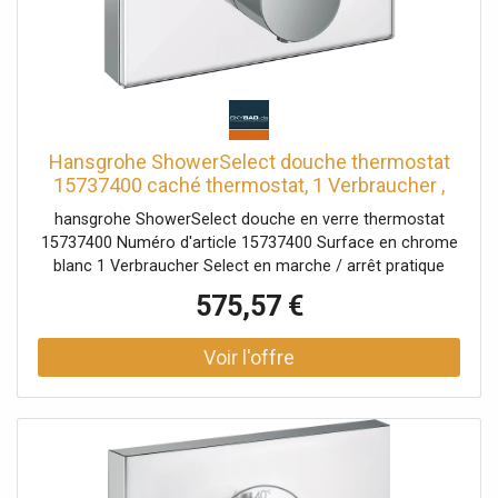
Hansgrohe ShowerSelect douche thermostat
15737400 caché thermostat, 1 Verbraucher ,
blanc-chrome
hansgrohe ShowerSelect douche en verre thermostat
15737400 Numéro d'article 15737400 Surface en chrome
blanc 1 Verbraucher Select en marche / arrêt pratique
d'un consommateur Select bouton Select Serrure de
575,57 €
sécurité à 40 ° C Débit: 26 l / min Pression de service: min.
2000 bar / max. 10 bar veuillez commander le corps de
l'iBox 01800180 séparément - non inclus