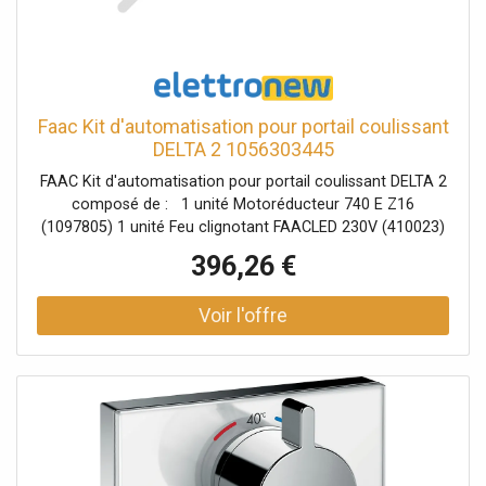
Faac Kit d'automatisation pour portail coulissant
DELTA 2 1056303445
FAAC Kit d'automatisation pour portail coulissant DELTA 2
composé de : 1 unité Motoréducteur 740 E Z16
(1097805) 1 unité Feu clignotant FAACLED 230V (410023)
1 unité Paire de photocellules XP20 D (785102) 1 pièce Clé
396,26 €
et bouton de commande XK10 (401302) 1 pièce Serrure à
clé personnalisée (71275101) 1 pièce Récepteur
enfichable 1 canal RP 433 SLH (787824) 1 pièce Émetteur
XT2 à 2 canaux (787007) 1 pièce panneau