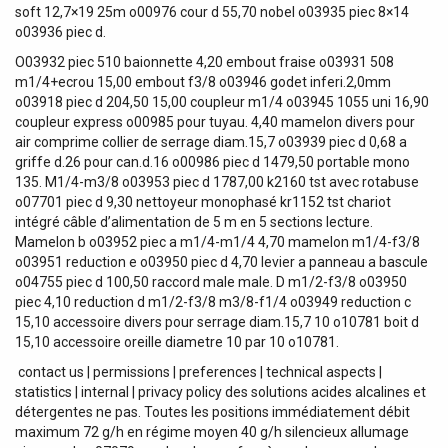
soft 12,7×19 25m o00976 cour d 55,70 nobel o03935 piec 8×14
o03936 piec d.
O03932 piec 510 baionnette 4,20 embout fraise o03931 508
m1/4+ecrou 15,00 embout f3/8 o03946 godet inferi.2,0mm
o03918 piec d 204,50 15,00 coupleur m1/4 o03945 1055 uni 16,90
coupleur express o00985 pour tuyau. 4,40 mamelon divers pour
air comprime collier de serrage diam.15,7 o03939 piec d 0,68 a
griffe d.26 pour can.d.16 o00986 piec d 1479,50 portable mono
135. M1/4-m3/8 o03953 piec d 1787,00 k2160 tst avec rotabuse
o07701 piec d 9,30 nettoyeur monophasé kr1152 tst chariot
intégré câble d’alimentation de 5 m en 5 sections lecture.
Mamelon b o03952 piec a m1/4-m1/4 4,70 mamelon m1/4-f3/8
o03951 reduction e o03950 piec d 4,70 levier a panneau a bascule
o04755 piec d 100,50 raccord male male. D m1/2-f3/8 o03950
piec 4,10 reduction d m1/2-f3/8 m3/8-f1/4 o03949 reduction c
15,10 accessoire divers pour serrage diam.15,7 10 o10781 boit d
15,10 accessoire oreille diametre 10 par 10 o10781.
contact us | permissions | preferences | technical aspects |
statistics | internal | privacy policy des solutions acides alcalines et
détergentes ne pas. Toutes les positions immédiatement débit
maximum 72 g/h en régime moyen 40 g/h silencieux allumage