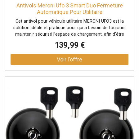
Antivols Meroni Ufo 3 Smart Duo Fermeture
Automatique Pour Utilitaire
Cet antivol pour véhicule utilitaire MERONI UFO3 est la
solution idéale et pratique pour qui a besoin de toujours
maintenir sécurisé l’espace de chargement, afin d'être
protégé des vols de marchandises ou encore des
139,99 €
attaques de masses. Il contient une serrure de sûreté fixe,
installable aussi bien sur la porte arrière que sur la porte
coulissante latérale. Cet antivol permet de sécuriser à la
fois les portes arrières et latérales du véhicule. Ce
système est composé d'un système anti-effraction avec
une pastille anti-perçage. La calotte, cale et plaque de
fixation sont en acier. De plus, l'antivol UFO3 se vérouille
par simple claquement de porte, par fermeture
automatique. Vous n'aurez donc pas besoin de clé pour
activer la fermeture. Une clé avec plus de 250 000
combinaisons possible vous permet d'ouvrir cet antivol.
Les fixations sont protéfées par billes en acier cémenté.
Comprend le kit de montage complet. Cet antivol vous est
fourni avec 2 clés identiques .