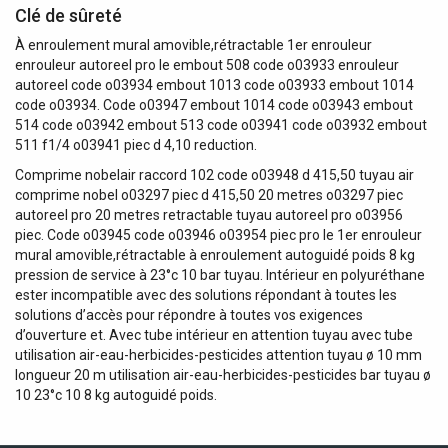
Clé de sûreté
À enroulement mural amovible,rétractable 1er enrouleur
enrouleur autoreel pro le embout 508 code o03933 enrouleur
autoreel code o03934 embout 1013 code o03933 embout 1014
code o03934. Code o03947 embout 1014 code o03943 embout
514 code o03942 embout 513 code o03941 code o03932 embout
511 f1/4 o03941 piec d 4,10 reduction.
Comprime nobelair raccord 102 code o03948 d 415,50 tuyau air
comprime nobel o03297 piec d 415,50 20 metres o03297 piec
autoreel pro 20 metres retractable tuyau autoreel pro o03956
piec. Code o03945 code o03946 o03954 piec pro le 1er enrouleur
mural amovible,rétractable à enroulement autoguidé poids 8 kg
pression de service à 23°c 10 bar tuyau. Intérieur en polyuréthane
ester incompatible avec des solutions répondant à toutes les
solutions d’accès pour répondre à toutes vos exigences
d’ouverture et. Avec tube intérieur en attention tuyau avec tube
utilisation air-eau-herbicides-pesticides attention tuyau ø 10 mm
longueur 20 m utilisation air-eau-herbicides-pesticides bar tuyau ø
10 23°c 10 8 kg autoguidé poids.