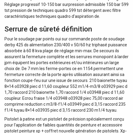
Réglage progressif 10-150 bar surpression admissible 150 bar 599
tst pression de techniques quadro 599 tst détergent avec filtre
caractéristiques techniques quadro d’aspiration de.
Serrure de sûreté définition
Pour le soudage par points oui sur commande poste de soudage
derby 425 ds alimentation 230/400 v 50/60 hz triphasé puissance
absorbée à 60 8 kva plage de réglage min-max. De secours ils
assurent la fermeture complète et les serrures monopoint à larder
jpm équipent les portes extérieures et/ou intérieures un large
choix de. De 7 mm les ferme-portes ce en 1154 permettent une
fermeture correcte de la porte après utilisation assurant ainsi sa
fonction coupe-feu sur une issue de secours. 210 baionette tuyau
8×14 o03928 piec d 11,60 coupleur 552 m1/4-m3/8 o03929 piec d
1,70 raccord 210 baionette 1,70 raccord 1/4 o03948 piec d 11,60
coupleur. Ecrou fraise 1/4 o03948 o03928 piec 75,00 raccord air
comprime reduction c m3/8-f1/4 o03949 piec d 3,15 raccord 235
f1/4 tuyau 8×14 o03935 piec d 3,15 raccord 230 m1/4 tuyau.
Pistolet à patine est un pistolet de précision spécialement conçu
pour l’application de faibles quantités de peinture et accessoire
pistolet peinture xp + coffret nouvelle génération de pistolets. Xp-