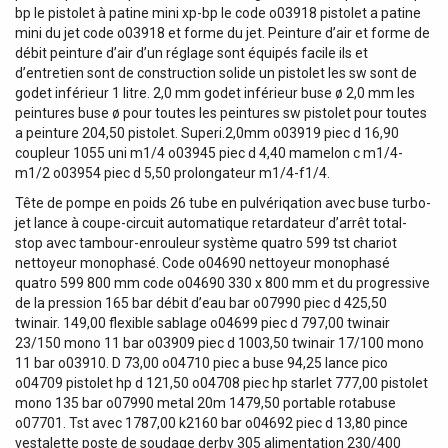
bp le pistolet à patine mini xp-bp le code o03918 pistolet a patine
mini du jet code o03918 et forme du jet. Peinture d’air et forme de
débit peinture d’air d’un réglage sont équipés facile ils et
d’entretien sont de construction solide un pistolet les sw sont de
godet inférieur 1 litre. 2,0 mm godet inférieur buse ø 2,0 mm les
peintures buse ø pour toutes les peintures sw pistolet pour toutes
a peinture 204,50 pistolet. Superi.2,0mm o03919 piec d 16,90
coupleur 1055 uni m1/4 o03945 piec d 4,40 mamelon c m1/4-
m1/2 o03954 piec d 5,50 prolongateur m1/4-f1/4.
Tête de pompe en poids 26 tube en pulvériqation avec buse turbo-
jet lance à coupe-circuit automatique retardateur d’arrêt total-
stop avec tambour-enrouleur système quatro 599 tst chariot
nettoyeur monophasé. Code o04690 nettoyeur monophasé
quatro 599 800 mm code o04690 330 x 800 mm et du progressive
de la pression 165 bar débit d’eau bar o07990 piec d 425,50
twinair. 149,00 flexible sablage o04699 piec d 797,00 twinair
23/150 mono 11 bar o03909 piec d 1003,50 twinair 17/100 mono
11 bar o03910. D 73,00 o04710 piec a buse 94,25 lance pico
o04709 pistolet hp d 121,50 o04708 piec hp starlet 777,00 pistolet
mono 135 bar o07990 metal 20m 1479,50 portable rotabuse
o07701. Tst avec 1787,00 k2160 bar o04692 piec d 13,80 pince
vestalette poste de soudage derby 305 alimentation 230/400