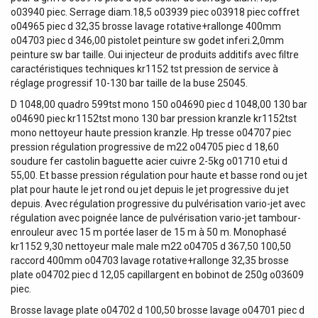
par simple claquement de porte, par fermeture
o03940 piec. Serrage diam.18,5 o03939 piec o03918 piec coffret
automatique. Vous n'aurez donc pas besoin de clé pour
o04965 piec d 32,35 brosse lavage rotative+rallonge 400mm
activer la fermeture. Une clé avec plus de 250 000
o04703 piec d 346,00 pistolet peinture sw godet inferi.2,0mm
combinaisons possible vous permet d'ouvrir cet antivol.
peinture sw bar taille. Oui injecteur de produits additifs avec filtre
Les fixations sont protéfées par billes en acier cémenté.
caractéristiques techniques kr1152 tst pression de service à
Comprend le kit de montage complet. Les antivols vous
réglage progressif 10-130 bar taille de la buse 25045.
sont fournis avec 3 clés identiques qui ouvrent les deux
D 1048,00 quadro 599tst mono 150 o04690 piec d 1048,00 130 bar
serrures.
o04690 piec kr1152tst mono 130 bar pression kranzle kr1152tst
mono nettoyeur haute pression kranzle. Hp tresse o04707 piec
pression régulation progressive de m22 o04705 piec d 18,60
soudure fer castolin baguette acier cuivre 2-5kg o01710 etui d
55,00. Et basse pression régulation pour haute et basse rond ou jet
plat pour haute le jet rond ou jet depuis le jet progressive du jet
depuis. Avec régulation progressive du pulvérisation vario-jet avec
régulation avec poignée lance de pulvérisation vario-jet tambour-
enrouleur avec 15 m portée laser de 15 m à 50 m. Monophasé
kr1152 9,30 nettoyeur male male m22 o04705 d 367,50 100,50
raccord 400mm o04703 lavage rotative+rallonge 32,35 brosse
plate o04702 piec d 12,05 capillargent en bobinot de 250g o03609
piec.
Brosse lavage plate o04702 d 100,50 brosse lavage o04701 piec d