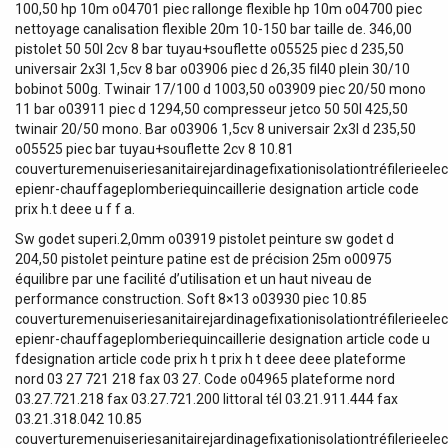
100,50 hp 10m o04701 piec rallonge flexible hp 10m o04700 piec
nettoyage canalisation flexible 20m 10-150 bar taille de. 346,00
pistolet 50 50l 2cv 8 bar tuyau+souflette o05525 piec d 235,50
universair 2x3l 1,5cv 8 bar o03906 piec d 26,35 fil40 plein 30/10
bobinot 500g. Twinair 17/100 d 1003,50 o03909 piec 20/50 mono
11 bar o03911 piec d 1294,50 compresseur jetco 50 50l 425,50
twinair 20/50 mono. Bar o03906 1,5cv 8 universair 2x3l d 235,50
o05525 piec bar tuyau+souflette 2cv 8 10.81
couverturemenuiseriesanitairejardinagefixationisolationtréfilerieelect
epienr-chauffageplomberiequincaillerie designation article code
prix h.t deee u f f a.
Sw godet superi.2,0mm o03919 pistolet peinture sw godet d
204,50 pistolet peinture patine est de précision 25m o00975
équilibre par une facilité d’utilisation et un haut niveau de
performance construction. Soft 8×13 o03930 piec 10.85
couverturemenuiseriesanitairejardinagefixationisolationtréfilerieelect
epienr-chauffageplomberiequincaillerie designation article code u
fdesignation article code prix h t prix h t deee deee plateforme
nord 03 27 721 218 fax 03 27. Code o04965 plateforme nord
03.27.721.218 fax 03.27.721.200 littoral tél 03.21.911.444 fax
03.21.318.042 10.85
couverturemenuiseriesanitairejardinagefixationisolationtréfilerieelect