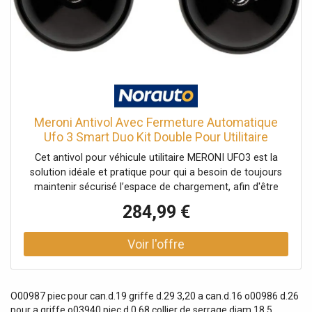
Meroni Antivol Avec Fermeture Automatique
Ufo 3 Smart Duo Kit Double Pour Utilitaire
Cet antivol pour véhicule utilitaire MERONI UFO3 est la
solution idéale et pratique pour qui a besoin de toujours
maintenir sécurisé l’espace de chargement, afin d'être
protégé des vols de marchandises ou encore des
284,99 €
attaques de masses. Il contient une serrure de sûreté fixe,
installable aussi bien sur la porte arrière que sur la porte
coulissante latérale. Cet antivol permet de sécuriser à la
fois les portes arrières et latérales du véhicule. Ce
système est composé d'un système anti-effraction avec
une pastille anti-perçage. La calotte, cale et plaque de
O00987 piec pour can.d.19 griffe d.29 3,20 a can.d.16 o00986 d.26
fixation sont en acier. De plus, l'antivol UFO3 se vérouille
pour a griffe o03940 piec d 0,68 collier de serrage diam.18,5