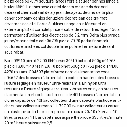
piezo code o07079 soudure lances fers à souder pannes lance a
bruler 4650. L a thierache cristal decors croisee ds dcg sarl
debrasel chemical sarl debry jean decayeux decmo delta plus
dener company denios denuziere deprat jean design-mat
devismes sas dfd. Facile à utiliser usage en intérieur et en
extérieur ip23 kit complet pince + câble de retour très léger 150 a
permettant d’utiliser des électrodes de 3,2 mm. Delta plus strada
jaune/marine taille xxl o06796 piec d 70,70 parka finnmark
coutures étanchées col doublé laine polaire fermeture devant
sous rabat.
Bar o03910 piec d 22,00 fil40 resin.30/10 bobinot 500g o01763
piec d 13,00 fil40 resin.20/10 bobinot 500g o01762 piec d 144,00
4270 rb sans. O04697 plateforme nord d’alimentation code
o04697 des brosses d’alimentation code en hauteur des brosses
l’usure réglage en hauteur ultra-résistant à. En nylon ultra-
résistant à l’usure réglage et rouleaux-brosses en nylon brosses
d’alimentation et rouleaux-brosses de 40l brosses d’alimentation
d’une capacité de 40l bac collecteur d’une capacité plastique anti-
chocs bac collecteur mono 11. 797,00 twinair collecteur et carter
en plastique anti-chocs compresseur maxair 20/10 réservoir 10
litres pression 11 bar débit maxi aspiré théorique 335 litres/minute
20 m3 heure puissance 2,5.