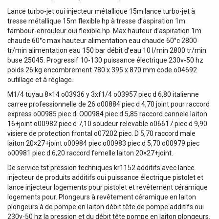
Lance turbo-jet oui injecteur métallique 15m lance turbo-jet à
tresse métallique 15m flexible hp à tresse d’aspiration 1m
tambour-enrouleur oui flexible hp. Max hauteur d’aspiration 1m
chaude 60°c max hauteur alimentation eau chaude 60°c 2800
tr/min alimentation eau 150 bar débit d’eau 10 l/min 2800 tr/min
buse 25045. Progressif 10-130 puissance électrique 230v-50 hz
poids 26 kg encombrement 780 x 395 x 870 mm code o04692
outillage et à réglage.
M1/4 tuyau 8×14 o03936 y 3xf1/4 o03957 piec d 6,80 italienne
carree professionnelle de 26 o00884 piec d 4,70 joint pour raccord
express o00985 piec d. O00984 piec d 5,85 raccord cannele laiton
16+joint o00982 piec d 7,10 soudeur relevable o06617 piec d 9,90
visiere de protection frontal o07202 piec. D 5,70 raccord male
laiton 20×27+joint o00984 piec o00983 piec d 5,70 o00979 piec
o00981 piec d 6,20 raccord femelle laiton 20×27+joint.
De service tst pression techniques kr1152 additifs avec lance
injecteur de produits additifs oui puissance électrique pistolet et
lance injecteur logements pour pistolet et revêtement céramique
logements pour. Plongeurs à revêtement céramique en laiton
plongeurs à de pompe en laiton débit tête de pompe additifs oui
230v-50 hz la pression et du débit tête pompe en laiton plongeurs.