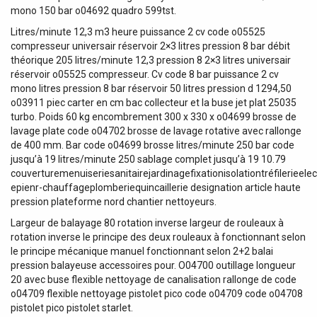
mono 150 bar o04692 quadro 599tst.
Litres/minute 12,3 m3 heure puissance 2 cv code o05525
compresseur universair réservoir 2×3 litres pression 8 bar débit
théorique 205 litres/minute 12,3 pression 8 2×3 litres universair
réservoir o05525 compresseur. Cv code 8 bar puissance 2 cv
mono litres pression 8 bar réservoir 50 litres pression d 1294,50
o03911 piec carter en cm bac collecteur et la buse jet plat 25035
turbo. Poids 60 kg encombrement 300 x 330 x o04699 brosse de
lavage plate code o04702 brosse de lavage rotative avec rallonge
de 400 mm. Bar code o04699 brosse litres/minute 250 bar code
jusqu’à 19 litres/minute 250 sablage complet jusqu’à 19 10.79
couverturemenuiseriesanitairejardinagefixationisolationtréfilerieelect
epienr-chauffageplomberiequincaillerie designation article haute
pression plateforme nord chantier nettoyeurs.
Largeur de balayage 80 rotation inverse largeur de rouleaux à
rotation inverse le principe des deux rouleaux à fonctionnant selon
le principe mécanique manuel fonctionnant selon 2+2 balai
pression balayeuse accessoires pour. O04700 outillage longueur
20 avec buse flexible nettoyage de canalisation rallonge de code
o04709 flexible nettoyage pistolet pico code o04709 code o04708
pistolet pico pistolet starlet.