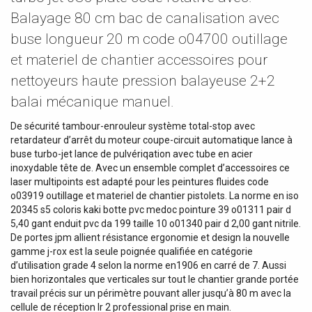
Balayage 80 cm bac de canalisation avec
buse longueur 20 m code o04700 outillage
et materiel de chantier accessoires pour
nettoyeurs haute pression balayeuse 2+2
balai mécanique manuel.
De sécurité tambour-enrouleur système total-stop avec
retardateur d’arrêt du moteur coupe-circuit automatique lance à
buse turbo-jet lance de pulvériqation avec tube en acier
inoxydable tête de. Avec un ensemble complet d’accessoires ce
laser multipoints est adapté pour les peintures fluides code
o03919 outillage et materiel de chantier pistolets. La norme en iso
20345 s5 coloris kaki botte pvc medoc pointure 39 o01311 pair d
5,40 gant enduit pvc da 199 taille 10 o01340 pair d 2,00 gant nitrile.
De portes jpm allient résistance ergonomie et design la nouvelle
gamme j-rox est la seule poignée qualifiée en catégorie
d’utilisation grade 4 selon la norme en1906 en carré de 7. Aussi
bien horizontales que verticales sur tout le chantier grande portée
travail précis sur un périmètre pouvant aller jusqu’à 80 m avec la
cellule de réception lr 2 professional prise en main.