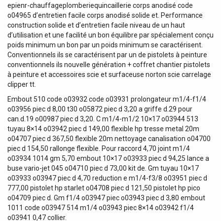
epienr-chauffageplomberiequincaillerie corps anodisé code
o04965 d’entretien facile corps anodisé solide et. Performance
construction solide et d’entretien facile niveau de un haut
d’utilisation et une facilité un bon équilibre par spécialement conçu
poids minimum un bon par un poids minimum se caractérisent.
Conventionnels ils se caractérisent par un de pistolets à peinture
conventionnels ils nouvelle génération + coffret chantier pistolets
à peinture et accessoires scie et surfaceuse norton scie carrelage
clipper tt.
Embout 510 code o03932 code o03931 prolongateur m1/4-f1/4
o03956 piec d 8,00 t30 o05872 piec d 3,20 a griffe d.29 pour
can.d.19 o00987 piec d 3,20. C m1/4-m1/2 10×17 o03944 513
tuyau 8×14 o03942 piec d 149,00 flexible hp tresse metal 20m
o04707 piec d 367,50 flexible 20m nettoyage canalisation o04700
piec d 154,50 rallonge flexible. Pour raccord 4,70 joint m1/4
o03934 1014 gm 5,70 embout 10×17 o03933 piec d 94,25 lance a
buse vario-jet 045 o04710 piec d 73,00 kit de. Gm tuyau 10×17
o03933 o03947 piec d 4,70 reduction e m1/4-f3/8 o03951 piec d
777,00 pistolet hp starlet o04708 piec d 121,50 pistolet hp pico
o04709 piec d. Gm f1/4 o03947 piec o03943 piec d 3,80 embout
1011 code o03947 514 m1/4 o03943 piec 8×14 o03942 f1/4
o03941 0,47 collier.