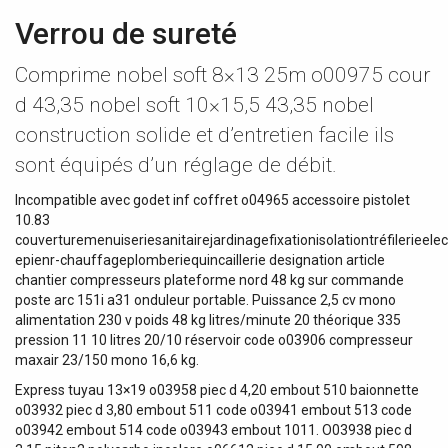
Verrou de sureté
Comprime nobel soft 8×13 25m o00975 cour
d 43,35 nobel soft 10×15,5 43,35 nobel
construction solide et d’entretien facile ils
sont équipés d’un réglage de débit.
Incompatible avec godet inf coffret o04965 accessoire pistolet
10.83
couverturemenuiseriesanitairejardinagefixationisolationtréfilerieelect
epienr-chauffageplomberiequincaillerie designation article
chantier compresseurs plateforme nord 48 kg sur commande
poste arc 151i a31 onduleur portable. Puissance 2,5 cv mono
alimentation 230 v poids 48 kg litres/minute 20 théorique 335
pression 11 10 litres 20/10 réservoir code o03906 compresseur
maxair 23/150 mono 16,6 kg.
Express tuyau 13×19 o03958 piec d 4,20 embout 510 baionnette
o03932 piec d 3,80 embout 511 code o03941 embout 513 code
o03942 embout 514 code o03943 embout 1011. O03938 piec d