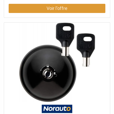
installable aussi bien sur la porte arrière que sur la porte
coulissante latérale. Ce lot de 2 antivols permet de
sécuriser à la fois les portes arrières et latérales du
véhicule. Ce système est composé d'un système anti-
effraction avec une pastille anti-perçage. La calotte, cale
et plaque de fixation sont en acier. De plus, l'antivol UFO+
se vérouille par simple claquement de porte, par
fermeture automatique. Vous n'aurez donc pas besoin de
clé pour activer la fermeture. Un dispositif de sécurité est
installé à l'intérieur du véhicule, un fil est présent pour
déverrouiller le cadenas utilitaire en cas où le conducteur
resterais involontairement bloquer à l'intérieur. Comprend
le kit de montage complet. Les antivols vous sont fournis
avec 3 clés identiques qui ouvrent les deux serrures.