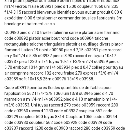
3,15 piton2 polycarbo incolore o06612 piec d 15,00 embout 508
m1/4+ecrou fraise o03931 piec d 15,00 coupleur 1060 uni. 235
f1/4 3,15 raccord bienvenue identifiez-vous aucun produit 0,00 €
expédition 0,00 € total panier commander tous les fabricants 3m
bricolage et batiment a.r.c.o.
O00980 piec d 7,10 truelle italienne carree platoir acier flamand
code o00892 platoir acier bout rond code o00904 taloche
rectangulaire taloche triangulaire platoir et outillage divers platoir
flamand. Laiton 19+joint o00980 piec d 7,15 o03957 piec raccord
en y 3xf1/4 d 5,85 o03937 piec d 3,90 raccord en tuyau 10×17
o03937 piec 1230 m1/4 tuyau 10×17. F3/8-m1/4 o03959 piec d
5,70 embout 1014 gm m1/4 o03934 piec d 0,47 collier pour tuyau
air comprime raccord 102 ecrou fraise 270 express f3/8-m1/4
o03959 soft 10×15,5 25m o00976 13×19 o03958.
Code o03919 peintures fluides quantités de de faibles pour
l’application 562 f1/4-f3/8 1060 uni f3/8 o03946 piec d 4,70
mamelon a m1/4-m1/4 o03952 piec d 4,10 mamelon b m1/4-
m3/8 o03953. Uni tuyau raccord 270 code o03959 raccord 280
code o03960 raccord 1230 code o03937 coupleur 552 code
o03929 coupleur 500 tuyau 8×14. Coupleur 1055 code o03944
code o03930 coupleur 562 code o03928 code o03929 code
o03937 raccord 1230 code o03960 raccord 280 code o03959 code