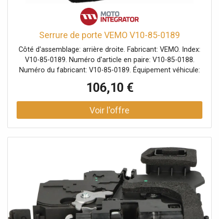
Serrure de porte VEMO V10-85-0189
Côté d'assemblage: arrière droite. Fabricant: VEMO. Index:
V10-85-0189. Numéro d'article en paire: V10-85-0188.
Numéro du fabricant: V10-85-0189. Équipement véhicule:
pour véhicules sans aide à la fermeture des portes, pour
106,10 €
véhicules avec système sans clé/entrer/partir.