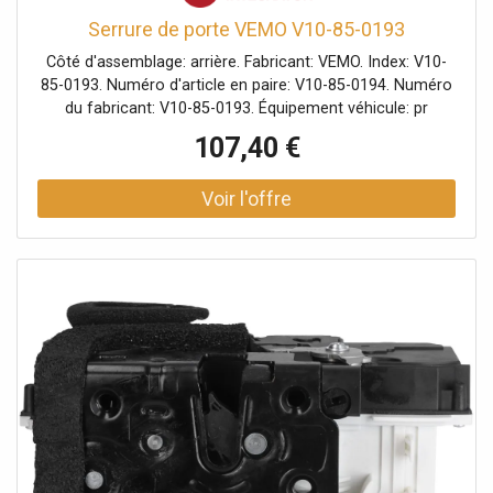
Serrure de porte VEMO V10-85-0193
Côté d'assemblage: arrière. Fabricant: VEMO. Index: V10-
85-0193. Numéro d'article en paire: V10-85-0194. Numéro
du fabricant: V10-85-0193. Équipement véhicule: pr
véhicules avec aide à la fermeture des portières, pour
107,40 €
véhicules avec système sans clé/entrer/partir.