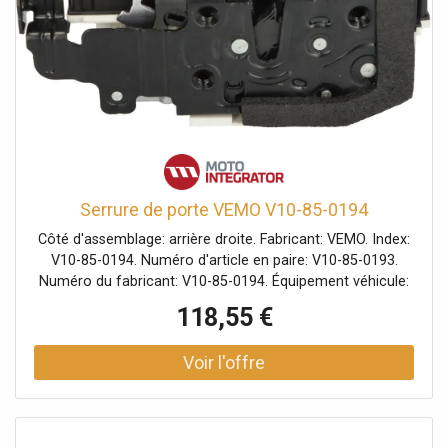
Serrure de porte VEMO V10-85-0194
Côté d'assemblage: arrière droite. Fabricant: VEMO. Index:
V10-85-0194. Numéro d'article en paire: V10-85-0193.
Numéro du fabricant: V10-85-0194. Équipement véhicule:
pr véhicules avec aide à la fermeture des portières, pour
118,55 €
véhicules avec système sans clé/entrer/partir.