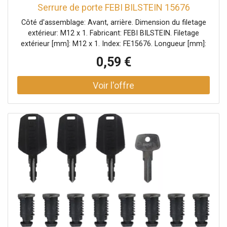
Serrure de porte FEBI BILSTEIN 15676
Côté d'assemblage: Avant, arrière. Dimension du filetage
extérieur: M12 x 1. Fabricant: FEBI BILSTEIN. Filetage
extérieur [mm]: M12 x 1. Index: FE15676. Longueur [mm]:
44,5. Longueur du filetage [mm]: 15, 16. Matériel: Matière
0,59 €
plastique. Numéro du fabricant: 15676. Ouverture de la clé:
14. Poids [kg]: 0,045. Quantité: 5. Surface: zingué.