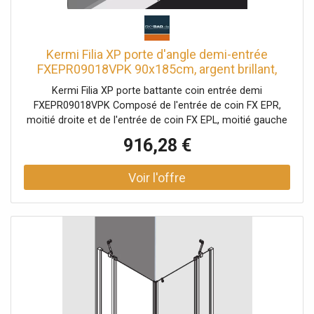
Kermi Filia XP porte d'angle demi-entrée
FXEPR09018VPK 90x185cm, argent brillant,
verre de sécurité trempé clair, à droite, sur
Kermi Filia XP porte battante coin entrée demi
receveur de douche
FXEPR09018VPK Composé de l'entrée de coin FX EPR,
moitié droite et de l'entrée de coin FX EPL, moitié gauche
Des demi-parties de différentes largeurs peuvent être
916,28 €
combinées selon les besoins entrée d'angle partiellement
encadrée avec deux ailes en verre ouverture vers
l'intérieur et l'extérieur avec deux champs fixes avec
stabilisateurs FILIA (à l'intérieur) Vitrage avec verre de
sécurité trempé 6 mm selon EN 12150 en option avec
revêtement facile d'entretien Profils en aluminium anodisé
Garnitures et poignées métalliques Réglage du profilé
mural 25 mm Raccords avec mécanisme de levage-
abaissement bandes magnétiques continues et profils
d'étanchéité bande d'étanchéité horizontale avec effet de
rebond de l'eau avec seuil (hauteur 6 mm) ou peut être
installé sans seuil (sans plancher) En raison de la