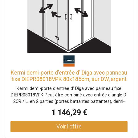
magnétiques continues et profils d'étanchéité bande
d'étanchéité horizontale avec effet de rebond de l'eau
avec seuil (hauteur 6 mm) ou peut être installé sans seuil
(sans plancher) En raison de la conception, une
étanchéité absolue ne peut pas être obtenue avec PEGA
avec matériel de fixation un crochet porte-serviettes
transparent testé selon DIN EN 14428 (CE) et PPP 53005
(TÜV / GS)
Kermi demi-porte d'entrée d' Diga avec panneau
fixe DIEPR08018VPK 80x185cm, sur DW, argent
brillant, verre de sécurité trempé clair, droite
Kermi demi-porte d'entrée d' Diga avec panneau fixe
DIEPR08018VPK Peut être combiné avec entrée d'angle DI
2CR / L, en 2 parties (portes battantes battantes), demi-
partie / entrée d'angle DI 1ER / L (portes battantes), demi-
1 146,29 €
partie / entrée d'angle DI F2R / L, 2 parties (porte pliante
battante avec panneau fixe), demi-partie partiellement
encadrée avec deux ailes en verre - ouverture vers
l'intérieur et vers l'extérieur et deux champs fixes avec