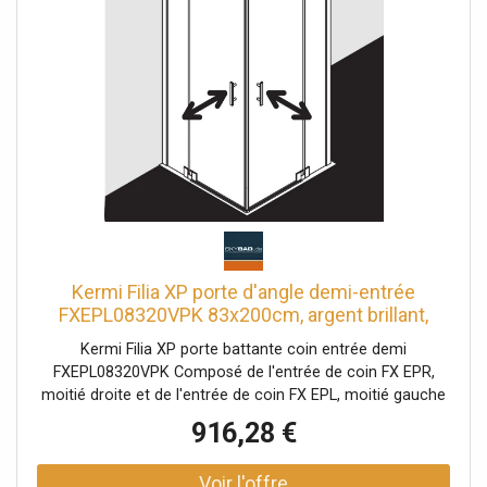
bandes magnétiques continues et profils d'étanchéité
bande d'étanchéité horizontale en forme de gouttière
Peut être installé avec un seuil de 6 mm ou sans seuil
(sans plancher) avec matériel de fixation et crochet porte-
serviettes transparent testé selon DIN EN 14428 (CE) et
PPP 53005 (TÜV / GS) la pente horizontale peut être max.
5 mm
Kermi Filia XP porte d'angle demi-entrée
FXEPL08320VPK 83x200cm, argent brillant,
verre de sécurité trempé clair, gauche, sur la
Kermi Filia XP porte battante coin entrée demi
zone de douche
FXEPL08320VPK Composé de l'entrée de coin FX EPR,
moitié droite et de l'entrée de coin FX EPL, moitié gauche
Des demi-parties de différentes largeurs peuvent être
916,28 €
combinées selon les besoins entrée d'angle partiellement
encadrée avec deux ailes en verre ouverture vers
l'intérieur et l'extérieur avec deux champs fixes avec