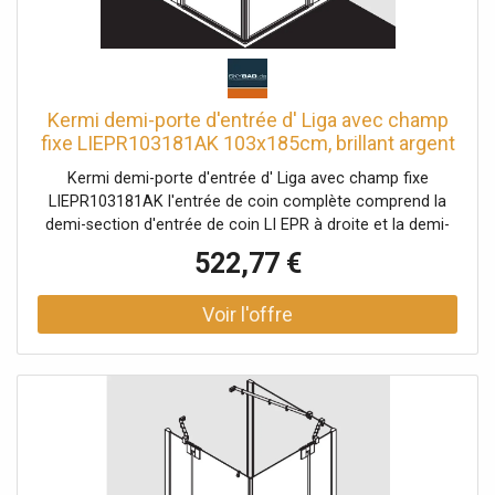
Kermi demi-porte d'entrée d' Liga avec champ
fixe LIEPR103181AK 103x185cm, brillant argent
mat, TSG transparent, droite, sur la zone de
Kermi demi-porte d'entrée d' Liga avec champ fixe
douche
LIEPR103181AK l'entrée de coin complète comprend la
demi-section d'entrée de coin LI EPR à droite et la demi-
section d'entrée de coin LI EPL à gauche partiellement
522,77 €
encadrée Entrée d'angle avec deux vantaux en verre -
ouverture vers l'intérieur et vers l'extérieur avec deux
champs fixes Combinaison avec entrée d'angle LI 2CR / L,
2 parties (porte battante avec panneaux fixes), demi-
partie possible avec deux stabilisateurs Liga (à l'intérieur)
Épaisseur du verre 5 mm Profils en aluminium Poignées et
joints métalliques avec poignées argentées brillantes
mates Joints et connexions pour seuil en chrome
Possibilité de réglage pour chaque profil de mur 25 mm
Joint profilé avec mécanisme de levage-abaissement