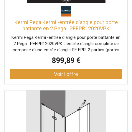
(TÜV / GS)
Kermi Pega Kermi -entrée d'angle pour porte
battante en 2 Pega . PEEPR12020VPK
120x200cm, argent brillant, verre de sécurité
Kermi Pega Kermi -entrée d'angle pour porte battante en
trempé clair, à droite, sur receveur de douche
2 Pega . PEEPR12020VPK L'entrée d'angle complète se
compose d'une entrée d'angle PE EPR, 2 parties (portes
battantes avec champs fixes), une moitié à droite et une
899,89 €
entrée d'angle PE EPL, 2 parties (portes battantes avec
champs fixes), une moitié à gauche Des demi-pièces de
différentes largeurs peuvent être combinées selon les
besoins Combinaison avec entrée d'angle PE 1ER / L, 2
parties (portes battantes), demi-partie possible entrée
d'angle partiellement encadrée avec deux ailes en verre
ouverture vers l'intérieur et vers l'extérieur avec deux
champs fixes Vitrage avec verre de sécurité trempé de 6
mm selon EN 12150 en option avec revêtement facile
d'entretien Profilés en aluminium anodisé Poignées en
métal Réglage dans le profilé mural 25 mm Profilés de
porte avec mécanisme de levage-abaissement bandes