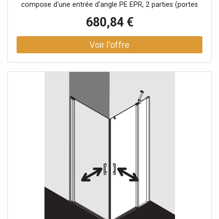
compose d'une entrée d'angle PE EPR, 2 parties (portes
battantes avec champs fixes), une moitié à droite et une
680,84 €
entrée d'angle PE EPL, 2 parties (portes battantes avec
champs fixes), une moitié à gauche Des demi-pièces de
différentes largeurs peuvent être combinées selon les
besoins Combinaison avec entrée d'angle PE 1ER / L, 2
parties (portes battantes), demi-partie possible entrée
d'angle partiellement encadrée avec deux ailes en verre
ouverture vers l'intérieur et vers l'extérieur avec deux
champs fixes Vitrage avec verre de sécurité trempé de 6
mm selon EN 12150 en option avec revêtement facile
d'entretien Profilés en aluminium anodisé Poignées en
métal Réglage dans le profilé mural 25 mm Profilés de
porte avec mécanisme de levage-abaissement bandes
magnétiques continues et profils d'étanchéité bande
d'étanchéité horizontale avec effet de rebond de l'eau
avec seuil (hauteur 6 mm) ou peut être installé sans seuil
(sans plancher) En raison de la conception, une
étanchéité absolue ne peut pas être obtenue avec PEGA
avec matériel de fixation un crochet porte-serviettes
transparent testé selon DIN EN 14428 (CE) et PPP 53005