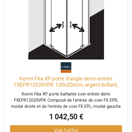
levage et d'abaissement Les ferrures affleurent la surface
du verre à l'intérieur bandes magnétiques continues et
profilés d'étanchéité bande d'étanchéité horizontale avec
effet hydrofuge Peut être installé sans seuil (libre du sol).
Test d'éclaboussures d'eau selon DIN EN 14428 avec
matériel de fixation et crochets porte-serviettes
transparents
Kermi Filia XP porte d'angle demi-entrée
FXEPR12020VPK 120x200cm, argent brillant,
verre de sécurité trempé transparent, à droite,
Kermi Filia XP porte battante coin entrée demi
sur receveur de douche
FXEPR12020VPK Composé de l'entrée de coin FX EPR,
moitié droite et de l'entrée de coin FX EPL, moitié gauche
Des demi-parties de différentes largeurs peuvent être
1 042,50 €
combinées selon les besoins entrée d'angle partiellement
encadrée avec deux ailes en verre ouverture vers
l'intérieur et l'extérieur avec deux champs fixes avec