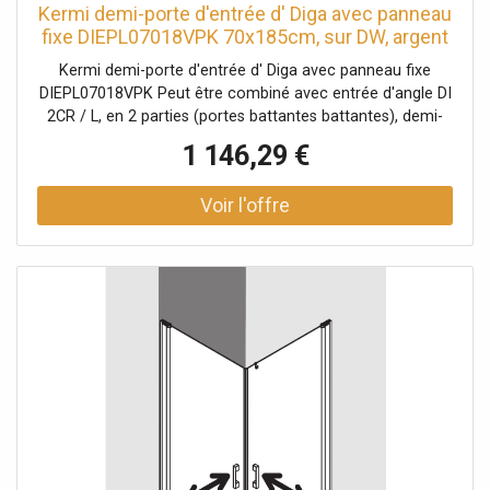
Kermi demi-porte d'entrée d' Diga avec panneau
fixe DIEPL07018VPK 70x185cm, sur DW, argent
brillant, verre de sécurité trempé clair, gauche
Kermi demi-porte d'entrée d' Diga avec panneau fixe
DIEPL07018VPK Peut être combiné avec entrée d'angle DI
2CR / L, en 2 parties (portes battantes battantes), demi-
partie / entrée d'angle DI 1ER / L (portes battantes), demi-
1 146,29 €
partie / entrée d'angle DI F2R / L, 2 parties (porte pliante
battante avec panneau fixe), demi-partie partiellement
encadrée avec deux ailes en verre - ouverture vers
l'intérieur et vers l'extérieur et deux champs fixes avec
stabilisation à l'intérieur Épaisseur du verre 6 mm Profils
en aluminium Poignées métalliques Réglage du profilé
mural 20 mm Profils de porte avec mécanisme de levage-
abaissement bandes magnétiques continues et profils
d'étanchéité bande d'étanchéité horizontale en forme de
gouttière Peut être installé avec un seuil de 6 mm ou sans
seuil (sans plancher) avec matériel de fixation et crochet
porte-serviettes transparent testé selon DIN EN 14428
(CE) et PPP 53005 (TÜV / GS) la pente horizontale peut
être max. 5 mm Hauteur avec champ fixe 2017 mm