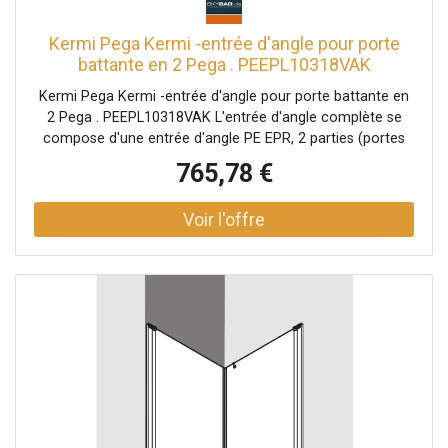
Kermi Pega Kermi -entrée d'angle pour porte
battante en 2 Pega . PEEPL10318VAK
103x185cm, argent brillant, verre de sécurité
Kermi Pega Kermi -entrée d'angle pour porte battante en
trempé, gauche, sur la zone de douche
2 Pega . PEEPL10318VAK L'entrée d'angle complète se
compose d'une entrée d'angle PE EPR, 2 parties (portes
battantes avec champs fixes), une moitié à droite et une
765,78 €
entrée d'angle PE EPL, 2 parties (portes battantes avec
champs fixes), une moitié à gauche Des demi-pièces de
différentes largeurs peuvent être combinées selon les
besoins Combinaison avec entrée d'angle PE 1ER / L, 2
parties (portes battantes), demi-partie possible entrée
d'angle partiellement encadrée avec deux ailes en verre
ouverture vers l'intérieur et vers l'extérieur avec deux
champs fixes Vitrage avec verre de sécurité trempé de 6
mm selon EN 12150 en option avec revêtement facile
d'entretien Profilés en aluminium anodisé Poignées en
métal Réglage dans le profilé mural 25 mm Profilés de
porte avec mécanisme de levage-abaissement bandes
magnétiques continues et profils d'étanchéité bande