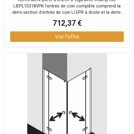
zone de douche
LIEPL10318VPK l'entrée de coin complète comprend la
demi-section d'entrée de coin LI EPR à droite et la demi-
section d'entrée de coin LI EPL à gauche partiellement
712,37 €
encadrée Entrée d'angle avec deux vantaux en verre -
ouverture vers l'intérieur et vers l'extérieur avec deux
champs fixes Combinaison avec entrée d'angle LI 2CR / L,
2 parties (porte battante avec panneaux fixes), demi-
partie possible avec deux stabilisateurs Liga (à l'intérieur)
Épaisseur du verre 5 mm Profils en aluminium Poignées et
joints métalliques avec poignées argentées brillantes
mates Joints et connexions pour seuil en chrome
Possibilité de réglage pour chaque profil de mur 25 mm
Joint profilé avec mécanisme de levage-abaissement
bandes magnétiques continues et profils d'étanchéité
bande d'étanchéité horizontale en forme de gouttière
Peut être installé avec un seuil de 6 mm ou sans seuil
(sans plancher) avec matériel de fixation et crochet porte-
serviettes transparent testé selon DIN EN 14428 (CE) et
PPP 53005 (TÜV / GS) la pente horizontale peut être max.
5 mm