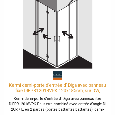
revêtement facile d'entretien Profilés en aluminium
anodisé Poignées en métal Réglage dans le profilé mural
25 mm Profilés de porte avec mécanisme de levage-
abaissement bandes magnétiques continues et profils
d'étanchéité bande d'étanchéité horizontale avec effet de
rebond de l'eau avec seuil (hauteur 6 mm) ou peut être
installé sans seuil (sans plancher) En raison de la
conception, une étanchéité absolue ne peut pas être
obtenue avec PEGA avec matériel de fixation un crochet
porte-serviettes transparent testé selon DIN EN 14428
(CE) et PPP 53005 (TÜV / GS)
Kermi demi-porte d'entrée d' Diga avec panneau
fixe DIEPR12018VPK 120x185cm, sur DW,
argent brillant, verre de sécurité trempé clair,
Kermi demi-porte d'entrée d' Diga avec panneau fixe
droite
DIEPR12018VPK Peut être combiné avec entrée d'angle DI
2CR / L, en 2 parties (portes battantes battantes), demi-
partie / entrée d'angle DI 1ER / L (portes battantes), demi-