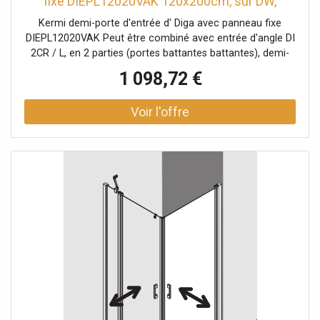
fixe DIEPL12020VAK 120x200cm, sur DW,
argent brillant, TSG clair, gauche
Kermi demi-porte d'entrée d' Diga avec panneau fixe
DIEPL12020VAK Peut être combiné avec entrée d'angle DI
2CR / L, en 2 parties (portes battantes battantes), demi-
partie / entrée d'angle DI 1ER / L (portes battantes), demi-
1 098,72 €
partie / entrée d'angle DI F2R / L, 2 parties (porte pliante
battante avec panneau fixe), demi-partie partiellement
encadrée avec deux ailes en verre - ouverture vers
l'intérieur et vers l'extérieur et deux champs fixes avec
stabilisation à l'intérieur Épaisseur du verre 6 mm Profils
en aluminium Poignées métalliques Réglage du profilé
mural 20 mm Profils de porte avec mécanisme de levage-
abaissement bandes magnétiques continues et profils
d'étanchéité bande d'étanchéité horizontale en forme de
gouttière Peut être installé avec un seuil de 6 mm ou sans
seuil (sans plancher) avec matériel de fixation et crochet
porte-serviettes transparent testé selon DIN EN 14428
(CE) et PPP 53005 (TÜV / GS) la pente horizontale peut
être max. 5 mm Hauteur avec champ fixe 2017 mm