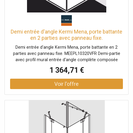
Demi entrée d'angle Kermi Mena, porte battante
en 2 parties avec panneau fixe.
MEEPL10320VUK 100 x 200 cm, argent brillant,
Demi entrée d'angle Kermi Mena, porte battante en 2
verre dépoli ESG SR Opaco, à gauche, au niveau
parties avec panneau fixe. MEEPL10320VFR Demi-partie
de la douche
avec profil mural entrée d'angle complète composée
d'une entrée d'angle ME EPR demi-partie gauche Des
1 364,71 €
demi-pièces de différentes largeurs peuvent être
combinées à volonté Entrée d'angle partiellement
encadrée avec deux ailes en verre ouverture vers
l'intérieur et vers l'extérieur avec deux champs fixes avec
stabilisation MENA (intérieur) Vitrage champ fixe avec 8
mm Porte battante avec verre de sécurité trempé 6 mm
selon EN 12150 en option avec revêtement facile
d'entretien Profilés en aluminium anodisé Garnitures et
poignées en métal Possibilité de réglage dans le profilé
mural 20 mm Ferrures de porte avec mécanisme de