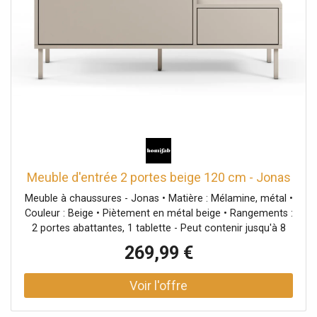
Meuble d'entrée 2 portes beige 120 cm - Jonas
Meuble à chaussures - Jonas • Matière : Mélamine, métal •
Couleur : Beige • Piètement en métal beige • Rangements :
2 portes abattantes, 1 tablette - Peut contenir jusqu'à 8
paires de chaussures • Dimensions totales : 120 x 38.5 x
269,99 €
58.5 cm