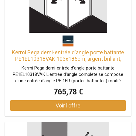
Kermi Pega demi-entrée d'angle porte battante
PE1EL10318VAK 103x185cm, argent brillant,
TSG clair, gauche, sur zone de douche
Kermi Pega demi-entrée d'angle porte battante
PE1EL10318VAK L'entrée d'angle complète se compose
d'une entrée d'angle PE 1ER (portes battantes) moitié
droite et d'une entrée d'angle PE 1EL (portes battantes)
765,78 €
moitié gauche Des demi-pièces de différentes largeurs
peuvent être combinées selon les besoins Combinaison
avec entrée d'angle PE EPR / L, 2 parties (portes battantes
avec panneaux fixes), demi-partie possible entrée d'angle
partiellement encadrée avec deux ailes en verre ouverture
vers l'intérieur et vers l'extérieur Vitrage avec verre de
sécurité trempé de 6 mm selon EN 12150 en option avec