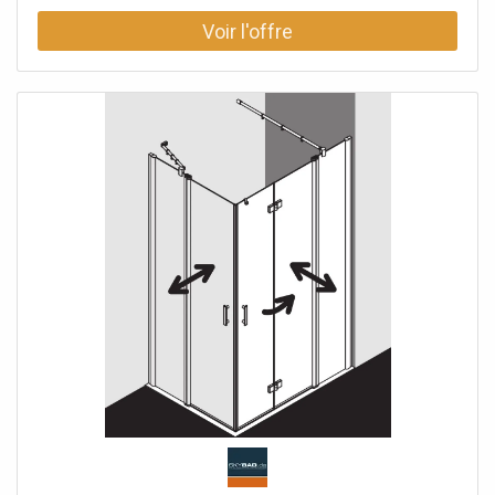
selon les besoins entrée d'angle partiellement encadrée
avec deux ailes en verre ouverture vers l'intérieur et
l'extérieur avec deux champs fixes en option avec
stabilisateurs PASA (à l'intérieur) Vitrage avec verre de
sécurité trempé 8 mm selon EN 12150 en option avec
revêtement facile d'entretien Profils en aluminium anodisé
Garnitures et poignées métalliques Réglage du profilé
mural 30 mm Raccords avec mécanisme de relevage et
affleurement intérieur avec la surface en verre bandes
magnétiques continues et profils d'étanchéité bande
d'étanchéité horizontale avec effet de rebond de l'eau
avec seuil (hauteur 6 mm) ou peut être installé sans seuil
(sans plancher) En raison de la conception, une
étanchéité absolue ne peut pas être obtenue avec PASA
XP avec matériel de fixation un crochet pour porte-
serviettes pouvant être placé librement testé selon DIN EN
14428 (CE) et PPP 53005 (TÜV / GS)