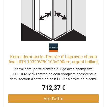
conception, une étanchéité absolue ne peut pas être
obtenue avec FILIA XP avec matériel de fixation et
librement positionnable crochet porte-serviettes
transparent testé selon DIN EN 14428 (CE) et PPP 53005
(TÜV / GS) la pente sous le champ fixe peut être max.
Montant jusqu'à 2 mm le biseau total 3 mm
Kermi demi-porte d'entrée d' Liga avec champ
fixe LIEPL10320VPK 103x200cm, argent brillant,
verre de sécurité trempé clair, gauche, sur la
Kermi demi-porte d'entrée d' Liga avec champ fixe
zone de douche
LIEPL10320VPK l'entrée de coin complète comprend la
demi-section d'entrée de coin LI EPR à droite et la demi-
section d'entrée de coin LI EPL à gauche partiellement
712,37 €
encadrée Entrée d'angle avec deux vantaux en verre -
ouverture vers l'intérieur et vers l'extérieur avec deux
champs fixes Combinaison avec entrée d'angle LI 2CR / L,
2 parties (porte battante avec panneaux fixes), demi-