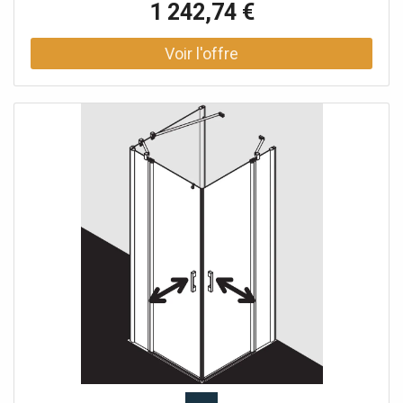
1 242,74 €
partie / entrée d'angle DI F2R / L, 2 parties (porte pliante
battante avec panneau fixe), demi-partie partiellement
encadrée avec deux ailes en verre - ouverture vers
l'intérieur et vers l'extérieur et deux champs fixes avec
stabilisation à l'intérieur Épaisseur du verre 6 mm Profils
en aluminium Poignées métalliques Réglage du profilé
mural 20 mm Profils de porte avec mécanisme de levage-
abaissement bandes magnétiques continues et profils
d'étanchéité bande d'étanchéité horizontale en forme de
gouttière Peut être installé avec un seuil de 6 mm ou sans
seuil (sans plancher) avec matériel de fixation et crochet
porte-serviettes transparent testé selon DIN EN 14428
(CE) et PPP 53005 (TÜV / GS) la pente horizontale peut
être max. 5 mm Hauteur avec champ fixe 2017 mm