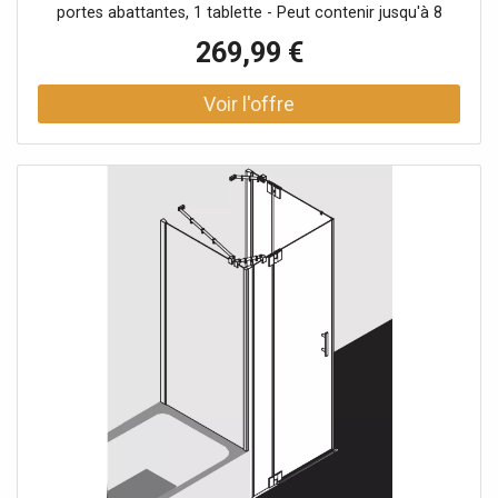
portes abattantes, 1 tablette - Peut contenir jusqu'à 8
paires de chaussures • Dimensions totales : 120 x 38.5 x
269,99 €
58.5 cm