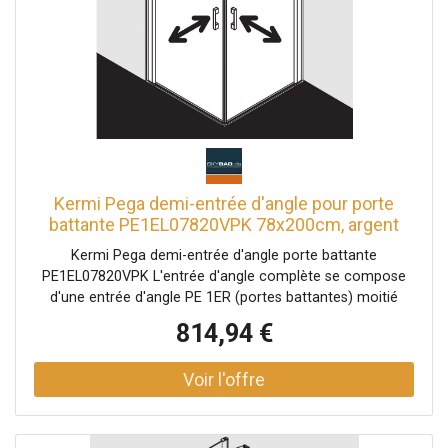
d'étanchéité horizontale avec effet de rebond de l'eau
avec seuil (hauteur 6 mm) ou peut être installé sans seuil
(sans plancher) En raison de la conception, une
étanchéité absolue ne peut pas être obtenue avec PEGA
avec matériel de fixation un crochet porte-serviettes
transparent testé selon DIN EN 14428 (CE) et PPP 53005
(TÜV / GS)
Kermi Pega demi-entrée d'angle pour porte
battante PE1EL07820VPK 78x200cm, argent
brillant, verre de sécurité trempé transparent,
Kermi Pega demi-entrée d'angle porte battante
gauche, sur la zone de douche
PE1EL07820VPK L'entrée d'angle complète se compose
d'une entrée d'angle PE 1ER (portes battantes) moitié
droite et d'une entrée d'angle PE 1EL (portes battantes)
814,94 €
moitié gauche Des demi-pièces de différentes largeurs
peuvent être combinées selon les besoins Combinaison
avec entrée d'angle PE EPR / L, 2 parties (portes battantes
avec panneaux fixes), demi-partie possible entrée d'angle
partiellement encadrée avec deux ailes en verre ouverture
vers l'intérieur et vers l'extérieur Vitrage avec verre de