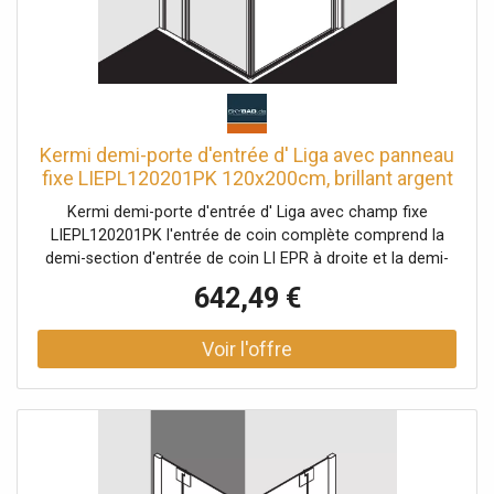
Kermi demi-porte d'entrée d' Liga avec panneau
fixe LIEPL120201PK 120x200cm, brillant argent
mat, TSG clear clean, gauche, sur receveur de
Kermi demi-porte d'entrée d' Liga avec champ fixe
douche
LIEPL120201PK l'entrée de coin complète comprend la
demi-section d'entrée de coin LI EPR à droite et la demi-
section d'entrée de coin LI EPL à gauche partiellement
642,49 €
encadrée Entrée d'angle avec deux vantaux en verre -
ouverture vers l'intérieur et vers l'extérieur avec deux
champs fixes Combinaison avec entrée d'angle LI 2CR / L,
2 parties (porte battante avec panneaux fixes), demi-
partie possible avec deux stabilisateurs Liga (à l'intérieur)
Épaisseur du verre 5 mm Profils en aluminium Poignées et
joints métalliques avec poignées argentées brillantes
mates Joints et connexions pour seuil en chrome
Possibilité de réglage pour chaque profil de mur 25 mm