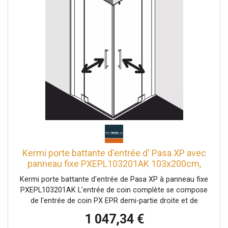
Joint profilé avec mécanisme de levage-abaissement
bandes magnétiques continues et profils d'étanchéité
bande d'étanchéité horizontale en forme de gouttière
Peut être installé avec un seuil de 6 mm ou sans seuil
(sans plancher) avec matériel de fixation et crochet porte-
serviettes transparent testé selon DIN EN 14428 (CE) et
PPP 53005 (TÜV / GS) la pente horizontale peut être max.
5 mm
Kermi porte battante d'entrée d' Pasa XP avec
panneau fixe PXEPL103201AK 103x200cm,
argent mat brillant, TSG clair, demi-partie
Kermi porte battante d'entrée de Pasa XP à panneau fixe
gauche, sur la zone de douche
PXEPL103201AK L'entrée de coin complète se compose
de l'entrée de coin PX EPR demi-partie droite et de
l'entrée de coin PX EPL demi-partie gauche Des demi-
1 047,34 €
parties de différentes largeurs peuvent être combinées