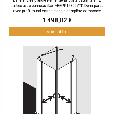
Demi entrée d'angle Kermi Mena, porte battante en 2
verre dépoli ESG SR Opaco Clean, droite, au
parties avec panneau fixe. MEEPR12320VYK Demi-partie
niveau de la douche
avec profil mural entrée d'angle complète composée
d'une entrée d'angle ME EPR demi-partie droite Des demi-
1 498,82 €
pièces de différentes largeurs peuvent être combinées à
volonté Entrée d'angle partiellement encadrée avec deux
panneaux de verre ouverture vers l'intérieur et vers
l'extérieur avec deux champs fixes avec stabilisation
MENA (intérieur) Vitrage champ fixe avec 8 mm Porte
battante avec verre de sécurité trempé 6 mm selon EN
12150 en option avec revêtement facile d'entretien
Profilés en aluminium anodisé Garnitures et poignées en
métal Possibilité de réglage dans le profilé mural 20 mm
Ferrures de porte avec mécanisme de levage et
d'abaissement Les ferrures affleurent la surface du verre à
l'intérieur bandes magnétiques continues et profilés
d'étanchéité bande d'étanchéité horizontale avec effet
hydrofuge Peut être installé sans seuil (libre du sol). Test
d'éclaboussures d'eau selon DIN EN 14428 avec matériel
de fixation et crochets porte-serviettes transparents