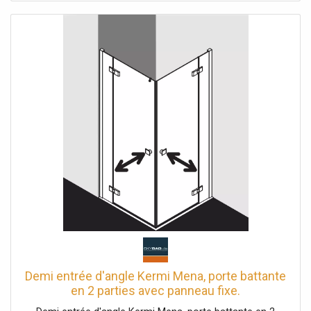
partie possible avec deux stabilisateurs Liga (à l'intérieur)
Épaisseur du verre 5 mm Profils en aluminium Poignées et
joints métalliques avec poignées argentées brillantes
mates Joints et connexions pour seuil en chrome
Possibilité de réglage pour chaque profil de mur 25 mm
Joint profilé avec mécanisme de levage-abaissement
bandes magnétiques continues et profils d'étanchéité
bande d'étanchéité horizontale en forme de gouttière
Peut être installé avec un seuil de 6 mm ou sans seuil
(sans plancher) avec matériel de fixation et crochet porte-
serviettes transparent testé selon DIN EN 14428 (CE) et
PPP 53005 (TÜV / GS) la pente horizontale peut être max.
5 mm
Demi entrée d'angle Kermi Mena, porte battante
en 2 parties avec panneau fixe.
MEEPR12320VYK 120 x 200 cm, argent brillant,