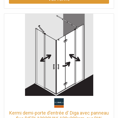
stabilisateurs FILIA (à l'intérieur) Vitrage avec verre de
sécurité trempé 6 mm selon EN 12150 en option avec
revêtement facile d'entretien Profils en aluminium anodisé
Garnitures et poignées métalliques Réglage du profilé
mural 25 mm Raccords avec mécanisme de levage-
abaissement bandes magnétiques continues et profils
d'étanchéité bande d'étanchéité horizontale avec effet de
rebond de l'eau avec seuil (hauteur 6 mm) ou peut être
installé sans seuil (sans plancher) En raison de la
conception, une étanchéité absolue ne peut pas être
obtenue avec FILIA XP avec matériel de fixation et
librement positionnable crochet porte-serviettes
transparent testé selon DIN EN 14428 (CE) et PPP 53005
(TÜV / GS) la pente sous le champ fixe peut être max.
Montant jusqu'à 2 mm le biseau total 3 mm
Kermi demi-porte d'entrée d' Diga avec panneau