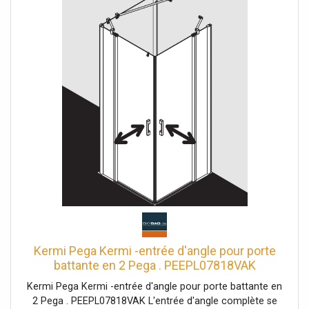
sécurité trempé de 6 mm selon EN 12150 en option avec
revêtement facile d'entretien Profilés en aluminium
anodisé Poignées en métal Réglage dans le profilé mural
25 mm Profilés de porte avec mécanisme de levage-
abaissement bandes magnétiques continues et profils
d'étanchéité bande d'étanchéité horizontale avec effet de
rebond de l'eau avec seuil (hauteur 6 mm) ou peut être
installé sans seuil (sans plancher) En raison de la
conception, une étanchéité absolue ne peut pas être
obtenue avec PEGA avec matériel de fixation un crochet
porte-serviettes transparent testé selon DIN EN 14428
(CE) et PPP 53005 (TÜV / GS)
Kermi Pega Kermi -entrée d'angle pour porte
battante en 2 Pega . PEEPL07818VAK
78x185cm, argent brillant, verre de sécurité
Kermi Pega Kermi -entrée d'angle pour porte battante en
trempé, gauche, sur la zone de douche
2 Pega . PEEPL07818VAK L'entrée d'angle complète se