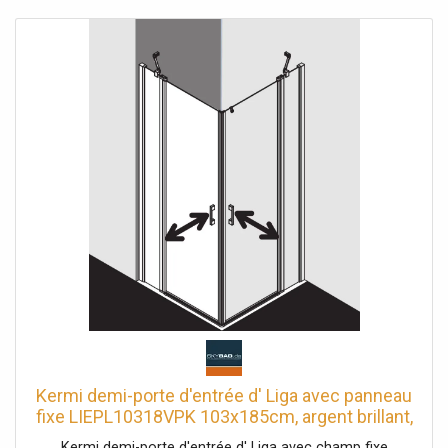
stabilisation à l'intérieur Épaisseur du verre 6 mm Profils
en aluminium Poignées métalliques Réglage du profilé
mural 20 mm Profils de porte avec mécanisme de levage-
abaissement bandes magnétiques continues et profils
d'étanchéité bande d'étanchéité horizontale en forme de
gouttière Peut être installé avec un seuil de 6 mm ou sans
seuil (sans plancher) avec matériel de fixation et crochet
porte-serviettes transparent testé selon DIN EN 14428
(CE) et PPP 53005 (TÜV / GS) la pente horizontale peut
être max. 5 mm Hauteur avec champ fixe 2017 mm
Kermi demi-porte d'entrée d' Liga avec panneau
fixe LIEPL10318VPK 103x185cm, argent brillant,
verre de sécurité trempé clair, gauche, sur la
Kermi demi-porte d'entrée d' Liga avec champ fixe