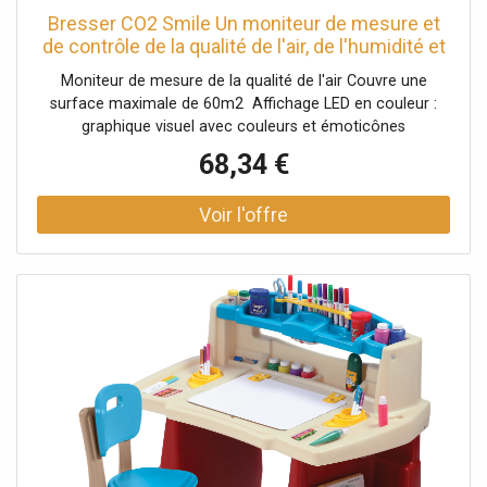
Bresser CO2 Smile Un moniteur de mesure et
de contrôle de la qualité de l'air, de l'humidité et
de la température pour les espaces clos.
Moniteur de mesure de la qualité de l'air Couvre une
surface maximale de 60m2 Affichage LED en couleur :
graphique visuel avec couleurs et émoticônes
Informations claires et intuitives Affichage en direct de la
68,34 €
concentration de CO₂, de la température et de l' humidité
Affichage graphique du taux réel de CO₂ Fonction d'
alarme de dioxyde de carbone Fonction d' alarme pour l'
humidité Temps de réponse rapide ( 15 secondes) Idéal
pour les espaces fermés tels que les bureaux, les salles de
classe, les maisons, etc.