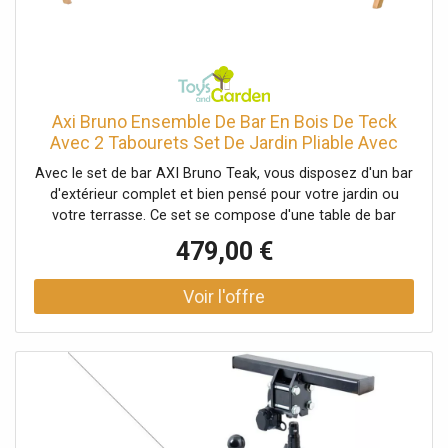
Axi Bruno Ensemble De Bar En Bois De Teck
Avec 2 Tabourets Set De Jardin Pliable Avec
Espace De Rangement Table De Bar Avec
Avec le set de bar AXI Bruno Teak, vous disposez d'un bar
Tabourets Ensemble De Meubles Pour
d'extérieur complet et bien pensé pour votre jardin ou
L'Extérieur
votre terrasse. Ce set se compose d'une table de bar
robuste et de deux tabourets de bar assortis. Il est idéal
479,00 €
pour passer d'agréables moments autour d'un verre dans
le jardin ou sur la terrasse. Grâce à son bois de teck
chaleureux et à son design intelligent, le Bruno n'est pas
seulement esthétique, il est également très pratique à
utiliser. Un espace de rangement étonnamment spacieux
Ce qui rend ce magnifique ensemble de bar en teck
vraiment unique, c'est son espace de rangement spacieux
dans la table. Derrière les portes, vous trouverez plusieurs
compartiments dans lesquels vous pouvez ranger
soigneusement vos verres, bouteilles, plats ou autres