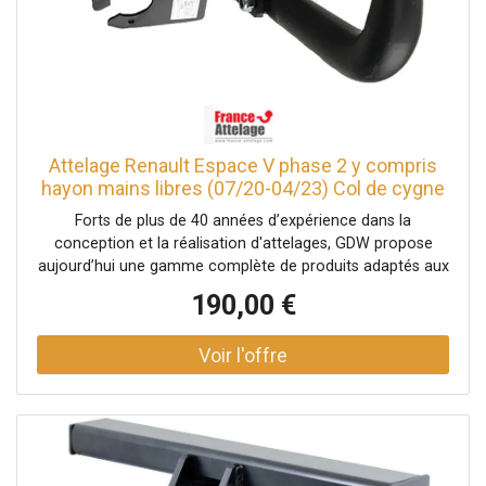
multiplexé 7 broches avec boitier électronique pour
protéger l'ordinateur de bord du véhicule Longueur des fils
: 3m de fils pour le montage du module, 5m de longueur
pour le fil d'alimentation Cosse : Pré-montée sur le
connecteur du boitier électronique Passage à la valise :
Non Gestion des radars de recul : Non, désactivation
manuelle via interrupteur au tableau de bord (si le véhicule
Attelage Renault Espace V phase 2 y compris
en est pourvu)
hayon mains libres (07/20-04/23) Col de cygne
Forts de plus de 40 années d’expérience dans la
conception et la réalisation d'attelages, GDW propose
aujourd’hui une gamme complète de produits adaptés aux
exigences du marché automobile français, aux prix les
190,00 €
plus compétitifs. Facile à monter grâce à la notice de
montage fournie (partie mécanique).