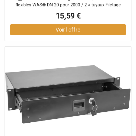
flexibles WAS® DN 20 pour 2000 / 2 « tuyaux Filetage
intérieur 3/4 " Filetage mâle 3/4 " Surface chromée
15,59 €
GROHE StarLight®