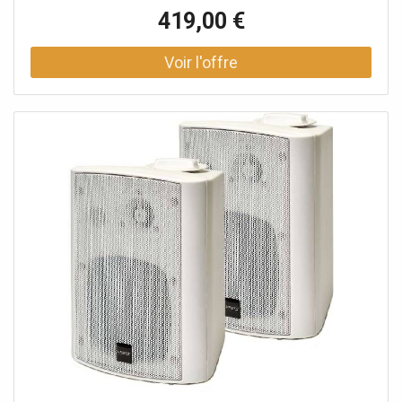
dans le jardin ou sur la terrasse. Ce set de bar compact
419,00 €
allie un design chaleureux et naturel à une fonctionnalité
surprenante. Idéal pour ceux qui souhaitent utiliser leur
espace de manière flexible, sans compromettre
l'esthétique ou le confort. Conception intelligente avec un
espace de rangement surprenant Ce qui frappe
immédiatement, c'est son design peu encombrant. La
table et les tabourets de bar sont parfaitement assortis et
peuvent être repliés et emboîtés de manière compacte
lorsqu'ils ne sont pas utilisés. Le tiroir coulissant intégré
avec fermeture douce sous le plateau de la table est
particulièrement pratique. Ce tiroir offre de la place pour
des accessoires tels que des sous-verres, des couverts ou
des serviettes et s'ouvre et se ferme facilement grâce à
son système de rails en acier avec finition noire. La table
est conçue avec une structure centrale solide qui peut
supporter jusqu'à 135 kg. Les panneaux latéraux offrent
un espace de rangement supplémentaire, par exemple
pour les boissons ou les collations, la charge dépendant
de la répartition du poids et du support. Teck de haute
qualité, conçu pour l'extérieur Le set de bar bas Nomani