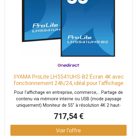
IIYAMA ProLite LH5541UHS-B2 Écran 4K avec
fonctionnement 24h/24, idéal pour l'affichage
dynamique dans vos espaces professionnels.
Pour l'affichage en entreprise, commerce,... Partage de
contenu via mémoire interne ou USB (mode paysage
uniquement) Moniteur de 55'' à résolution 4K 2 haut-
parleurs de 10W chacun Utilisation discontinue : 24/7
717,54 €
Lecteur multimédia intégré Montage VESA 400x400mm
Double orientation portrait et paysage