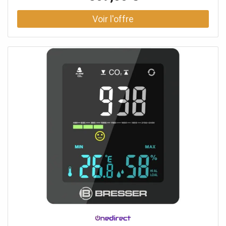
Oris répondent aux normes les plus strictes en matière de
fabrication. Facile à monter grâce à la notice de montage
fournie (partie mécanique).