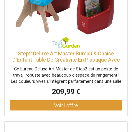
Step2 Deluxe Art Master Bureau & Chaise
D'Enfant Table De Créativité En Plastique Avec
Espace De Rangement
Ce bureau Deluxe Art Master de Step2 est un poste de
travail robuste avec beaucoup d'espace de rangement !
Les couleurs vives s'intègrent parfaitement dans une salle
de jeux ou une chambre. Les petits artistes développeront
209,99 €
leur motricité fine en dessinant, peignant et écrivant avec
cet ensemble table à dessin et chaise. Laissez le jeu
créatif et artistique commencer avec cette table à dessin
pour enfants ! * Grande surface de travail avec
compartiments moulés. * Surface d'écriture effaçable à
sec à charnière qui s'essuie facilement et s'ouvre sur un
espace de rangement. * Tablette surélevée et bacs de