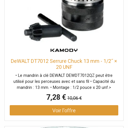
Vous obtenez ainsi un ensemble compact qui prend peu
de place et présente un aspect épuré. Idéal pour ceux qui
apprécient les meubles d'extérieur multifonctionnels à
l'aspect luxueux et bien pensé. AXI Outdoor Living
Complétez votre jardin avec AXI Outdoor Living ! Laissez-
vous surprendre par les designs uniques et les
innombrables options offertes par nos produits
d'extérieur. Que vous recherchiez une table de pique-nique
tendance, un
DeWALT DT7012 Serrure Chuck 13 mm - 1/2˝ ×
20 UNF
• Le mandrin à clé DEWALT DEWDT7012QZ peut être
utilisé pour les perceuses avec et sans fil • Capacité du
mandrin : 13 mm. • Montage : 1/2 pouce x 20 unf.>
7,28 €
10,06 €