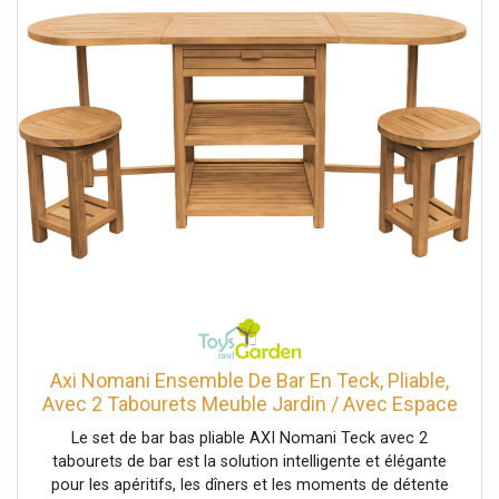
rangement pour les fournitures artistiques. *
Compartiments verticaux pour les livres et les tablettes. *
Lumière avec bouton-poussoir. une chaise. * Poids
maximal de l'enfant sur la chaise : 34,1 kg par chaise. *
Trois piles AAA requises (non incluses). Dimensions
(LxLxH) : 51,4 x 90,2 x 79,4 cm
Axi Nomani Ensemble De Bar En Teck, Pliable,
Avec 2 Tabourets Meuble Jardin / Avec Espace
De Rangement Table D'Extérieur Avec Assises
Le set de bar bas pliable AXI Nomani Teck avec 2
tabourets de bar est la solution intelligente et élégante
pour les apéritifs, les dîners et les moments de détente