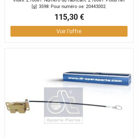
Index: 2.70081. Numéro du fabricant: 2.70081. Poids net
[g]: 3598. Pour numéro oe: 20443002.
115,30 €