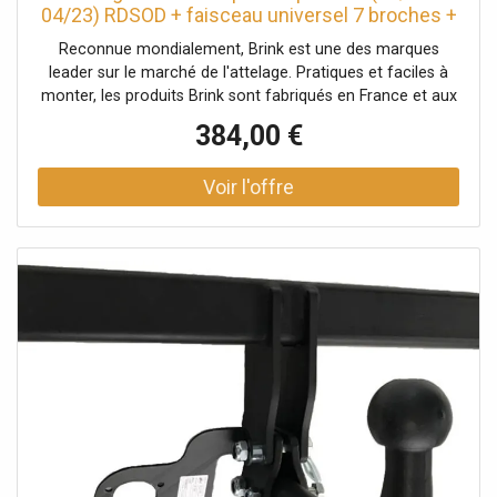
04/23) RDSOD + faisceau universel 7 broches +
boitier électronique
Reconnue mondialement, Brink est une des marques
leader sur le marché de l'attelage. Pratiques et faciles à
monter, les produits Brink sont fabriqués en France et aux
Pays-Bas pour garantir un haut niveau de qualité. Facile à
384,00 €
monter grâce aux notices de montage fournies (partie
mécanique et partie électrique). Caractéristiques :
Indications : Renault Espace V phase 1 - sauf modèles
avec option Smart Opener (hayon main libre) ; veuillez
vérifier que vous possédiez bien un Espace V phase 1. Les
Espace V phase 2 ont été produits lorsque la production
des modèles phase 1 n'était pas encore achevée. Il est
donc possible que vous possédiez un Espace V phase 2.
Le phase 2 possède une calandre avant affinée. Il est
également pourvu d'un bas de pare-chocs avec des feux
et de deux fausses sorties d'échappement. Type de rotule
: Rotule diagonale démontable sans outil Masse
remorquable : 2000Kg Masse statique : 80Kg Dépose du
pare-chocs : Oui Découpe du pare-chocs : Découpe non-
visible (sous le pare-chocs) Poids de l'attelage : 24Kg
Caractéristiques du faisceau : Type : Faisceau universel