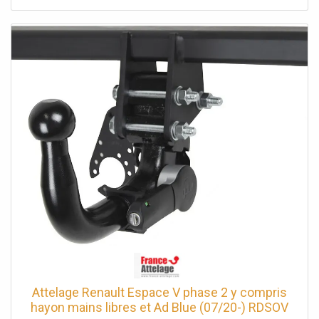
Attelage Renault Espace V phase 2 y compris
hayon mains libres et Ad Blue (07/20-) RDSOV