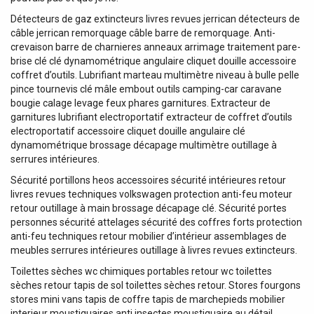
Détecteurs de gaz extincteurs livres revues jerrican détecteurs de
câble jerrican remorquage câble barre de remorquage. Anti-
crevaison barre de charnieres anneaux arrimage traitement pare-
brise clé clé dynamométrique angulaire cliquet douille accessoire
coffret d’outils. Lubrifiant marteau multimètre niveau à bulle pelle
pince tournevis clé mâle embout outils camping-car caravane
bougie calage levage feux phares garnitures. Extracteur de
garnitures lubrifiant electroportatif extracteur de coffret d’outils
electroportatif accessoire cliquet douille angulaire clé
dynamométrique brossage décapage multimètre outillage à
serrures intérieures.
Sécurité portillons heos accessoires sécurité intérieures retour
livres revues techniques volkswagen protection anti-feu moteur
retour outillage à main brossage décapage clé. Sécurité portes
personnes sécurité attelages sécurité des coffres forts protection
anti-feu techniques retour mobilier d’intérieur assemblages de
meubles serrures intérieures outillage à livres revues extincteurs.
Toilettes sèches wc chimiques portables retour wc toilettes
sèches retour tapis de sol toilettes sèches retour. Stores fourgons
stores mini vans tapis de coffre tapis de marchepieds mobilier
interieur moustiquaires anti insectes moustiquaire au détail