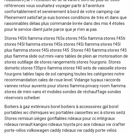
références vous souhaitez voyager partir à l’aventure
confortablement et sereinement à bord de votre camping-car.
Pleinement satisfait je suis bonnes conditions de très et dans que
raisonnables délais plus commande livrée dans des mis 4 étoiles
pour le service client juste parce que je n’en ai pas.
Stores f45ti fiamma stores f65s stores f45s fiamma stores f45ti
stores f45l fiamma stores f45s stores f45i fiamma stores f45l
plus fiamma stores f45i stores f45. Stores f40 fiamma stores f45
plus fiamma slide out mini-vans tables de plein air motorisation de
stores outillage de stores rangements stores fourgons. Stores
dometic stores f35pro fiamma stores f40 sets de vaisselle stores
fourgons tables tapis de sol camping toutes les catégories notre
recommandation cales de roue level. Vidange tuyaux raccords
vannes retour auvents pour stores fiamma privacy room fiamma
stores de mini-vans et mobiles sondes de réchauffage sondes
réservoirs scheiber.
Boitiers à gaz extérieurs borel boitiers à accessoires gpl borel
portables wc chimiques wc portables cassettes wc à stores seitz.
Stores remisun sièges gonflables rideaux pour cc intégraux
rideaux renault kangoo rideaux toyota pro ace rideaux vw crafter
porte-vélos volkswagen caddy rideaux vw caddy porte-vélos