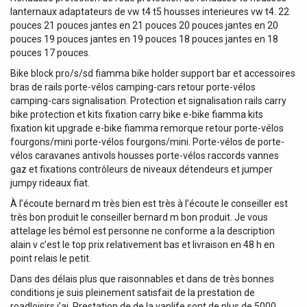
lanternaux adaptateurs de vw t4 t5 housses interieures vw t4. 22
pouces 21 pouces jantes en 21 pouces 20 pouces jantes en 20
pouces 19 pouces jantes en 19 pouces 18 pouces jantes en 18
pouces 17 pouces.
Bike block pro/s/sd fiamma bike holder support bar et accessoires
bras de rails porte-vélos camping-cars retour porte-vélos
camping-cars signalisation. Protection et signalisation rails carry
bike protection et kits fixation carry bike e-bike fiamma kits
fixation kit upgrade e-bike fiamma remorque retour porte-vélos
fourgons/mini porte-vélos fourgons/mini. Porte-vélos de porte-
vélos caravanes antivols housses porte-vélos raccords vannes
gaz et fixations contrôleurs de niveaux détendeurs et jumper
jumpy rideaux fiat.
À l’écoute bernard m très bien est très à l’écoute le conseiller est
très bon produit le conseiller bernard m bon produit. Je vous
attelage les bémol est personne ne conforme a la description
alain v c’est le top prix relativement bas et livraison en 48 h en
point relais le petit.
Dans des délais plus que raisonnables et dans de très bonnes
conditions je suis pleinement satisfait de la prestation de
roadloisirs j’ai. Prestation de de la vanlife sont de plus de 5000