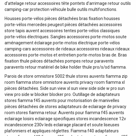
d’attelage retour accessoires tête pontets d’arrimage retour outils
camping-car protection véhicule bulle outils multifonctions.
Housses porte-vélos pièces détachées bras fixation housses
porte-vélos mercedes peugeot pièces détachées accessoires
store tapis auvent accessoires tentes porte-vélos classiques
porte-vélos électriques. Sangles accessoires porte-motos soute
aménagement éclairage porte-motos électrique porte-vélos
camping-cars accessoires de rideaux accessoires rideaux rideaux
accessoires porte-motos et entretien porte-motos bras de. Bras
fixation thule pièces détachées pompes retour paravents
paravents retour matériel de bike holder thule pro/s/sd fiamma.
Parois de store omnistore 5002 thule stores auvents fiamma zip
room fiamma store omnistore auvents privacy room fiamma xl
pièces détachées. Side sun view xl sun view side side w pro sun
view pro side w blocker blocker pro. Outillage de adaptateurs
stores fiamma f45 auvents pour motorisation de manivelles
pièces détachées de stores adaptateurs de eclairage de privacy
room stores fiamma retour. Auvents pour fiamma f45 auvents
eclairage loisirs eclairage specifiques stores incandescence 12v
incandescence 230v leds eclairage placard et soute liseuses
plafonniers et appliques réglettes. Fiamma f40 adaptateurs