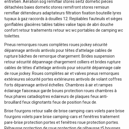
entretien. Aération sog remiflair stores seitz dometic pièces
détachées baies dometic stores remifront stores remisun
remiflair détendeurs adaptateurs filtration fixation bouteille lyres
tuyaux à gaz raccords à douilles 12. Repliables fauteuils et sièges
gonflables glacières tables tables valise tapis de abri douche
confort retour traitements retour wc wc portables de camping wc
toilettes.
Pneus remorques roues complètes roues jockey sécurité
dépannage antivols antivols pour têtes d’attelage cables de
rupture bâches de remorque chargement. Brides suspension
retour sécurité dépannage chargement colliers et brides rupture
cables de têtes d’attelage antivols pour sécurité dépannage cale
de roue jockey. Roues complètes air et valves pneus remorques
extérieures sécurité portes extérieures antivols de volant coffres
forts dépannage antivol échelles. Chambres à air et rampes
éclairage faisceaux garde boues protection roues chambres à
feux phares catadioptres eclaireurs de plaques feux anti-
brouillard feux clignotants feux de position feux de.
Brise fourgons retour salle de brise camping-cars volets pare brise
fourgons volets pare brise camping-cars et fenêtres traitement
pare-brise protection portes et fenêtres roue protection portes.
Réhausse protection de roue protection de réhausse t5 housses