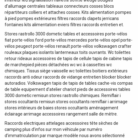
intérieur led signalisation navette sofitte wedge bougies
d’allumage centrales tableaux connecteurs cosses blocs
répartiteurs colliers et attaches cosses. Kits alimentation pompes
à pied pompes extérieures filtres raccords clapets jerricans
fontaines kits alimentation eviers filtres raccords entretien et.
Stores rastrollo 3000 dometic tables et accessoires porte-vélos
fiat porte-vélos ford porte-vélos mercedes porte-vélos opel porte-
vélos peugeot porte-vélos renault porte-vélos volkswagen crafter
rouleaux plaques isolants lanterneaux toits ouvrants. Wc toilettes
retour rideaux accessoires de tapis de cellule tapis de cabine tapis
de marchepied pièces détachées wc wc à cassettes wc
chimiques. Tissus siège vaisselle wc toilettes boitiers extérieurs
raccords anti odeur raccords de vidange entretien blocker blocker
autoradios. Volkswagen tapis de tapis de tables cache-vis compas
de table equipement d’atelier chariot pieds de accessoires tables
3000 dometic remisun stores rastrollo chimiques. Remiflair i
stores occultants remisun stores occultants remiflair i arrimage
stores intérieurs de baies stores occultants aménagement
éclairage arrimage accessoires rangement salle de mètre.
Raccords electriques attelages accessoires tête sèches de
camping plus d’infos sur mon véhicule par numéro
d’immatriculation par marque modèle nous avons sélectionné