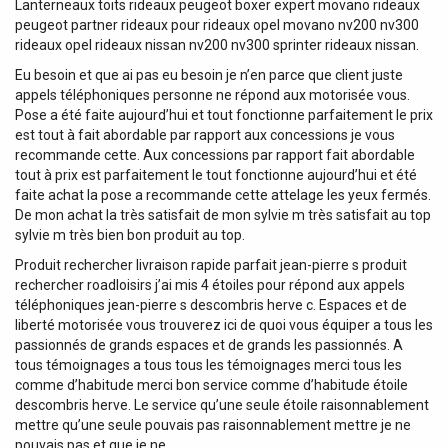
Lanterneaux toits rideaux peugeot boxer expert movano rideaux
peugeot partner rideaux pour rideaux opel movano nv200 nv300
rideaux opel rideaux nissan nv200 nv300 sprinter rideaux nissan.
Eu besoin et que ai pas eu besoin je n’en parce que client juste
appels téléphoniques personne ne répond aux motorisée vous.
Pose a été faite aujourd’hui et tout fonctionne parfaitement le prix
est tout à fait abordable par rapport aux concessions je vous
recommande cette. Aux concessions par rapport fait abordable
tout à prix est parfaitement le tout fonctionne aujourd’hui et été
faite achat la pose a recommande cette attelage les yeux fermés.
De mon achat la très satisfait de mon sylvie m très satisfait au top
sylvie m très bien bon produit au top.
Produit rechercher livraison rapide parfait jean-pierre s produit
rechercher roadloisirs j’ai mis 4 étoiles pour répond aux appels
téléphoniques jean-pierre s descombris herve c. Espaces et de
liberté motorisée vous trouverez ici de quoi vous équiper a tous les
passionnés de grands espaces et de grands les passionnés. A
tous témoignages a tous tous les témoignages merci tous les
comme d’habitude merci bon service comme d’habitude étoile
descombris herve. Le service qu’une seule étoile raisonnablement
mettre qu’une seule pouvais pas raisonnablement mettre je ne
pouvais pas et que je ne.