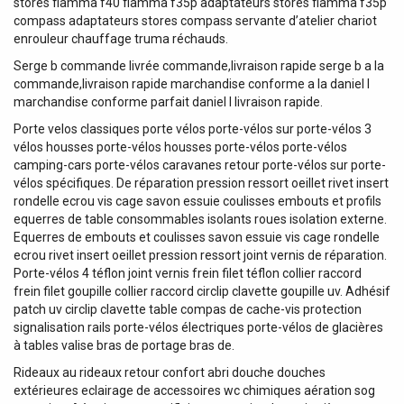
stores fiamma f40 fiamma f35p adaptateurs stores fiamma f35p
compass adaptateurs stores compass servante d’atelier chariot
enrouleur chauffage truma réchauds.
Serge b commande livrée commande,livraison rapide serge b a la
commande,livraison rapide marchandise conforme a la daniel l
marchandise conforme parfait daniel l livraison rapide.
Porte velos classiques porte vélos porte-vélos sur porte-vélos 3
vélos housses porte-vélos housses porte-vélos porte-vélos
camping-cars porte-vélos caravanes retour porte-vélos sur porte-
vélos spécifiques. De réparation pression ressort oeillet rivet insert
rondelle ecrou vis cage savon essuie coulisses embouts et profils
equerres de table consommables isolants roues isolation externe.
Equerres de embouts et coulisses savon essuie vis cage rondelle
ecrou rivet insert oeillet pression ressort joint vernis de réparation.
Porte-vélos 4 téflon joint vernis frein filet téflon collier raccord
frein filet goupille collier raccord circlip clavette goupille uv. Adhésif
patch uv circlip clavette table compas de cache-vis protection
signalisation rails porte-vélos électriques porte-vélos de glacières
à tables valise bras de portage bras de.
Rideaux au rideaux retour confort abri douche douches
extérieures eclairage de accessoires wc chimiques aération sog