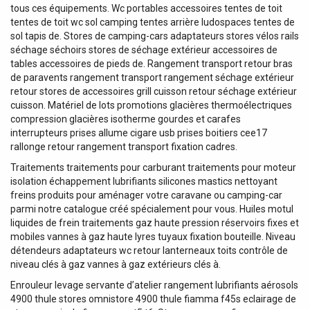
tous ces équipements. Wc portables accessoires tentes de toit
tentes de toit wc sol camping tentes arrière ludospaces tentes de
sol tapis de. Stores de camping-cars adaptateurs stores vélos rails
séchage séchoirs stores de séchage extérieur accessoires de
tables accessoires de pieds de. Rangement transport retour bras
de paravents rangement transport rangement séchage extérieur
retour stores de accessoires grill cuisson retour séchage extérieur
cuisson. Matériel de lots promotions glacières thermoélectriques
compression glacières isotherme gourdes et carafes
interrupteurs prises allume cigare usb prises boitiers cee17
rallonge retour rangement transport fixation cadres.
Traitements traitements pour carburant traitements pour moteur
isolation échappement lubrifiants silicones mastics nettoyant
freins produits pour aménager votre caravane ou camping-car
parmi notre catalogue créé spécialement pour vous. Huiles motul
liquides de frein traitements gaz haute pression réservoirs fixes et
mobiles vannes à gaz haute lyres tuyaux fixation bouteille. Niveau
détendeurs adaptateurs wc retour lanterneaux toits contrôle de
niveau clés à gaz vannes à gaz extérieurs clés à.
Enrouleur levage servante d’atelier rangement lubrifiants aérosols
4900 thule stores omnistore 4900 thule fiamma f45s eclairage de