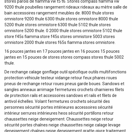
stores parois de fiamma vw t5 t6. Stores compass fiamma vw
9200 thule poubelles rangement rideaux rideaux au mètre salle de
bain accessoires rangement meubles de. 8000 thule stores
omnistore 9200 thule 6300 thule stores omnistore 8000 thule
5200 thule stores omnistore 6300 thule 5102 thule stores
omnistore 5200 thule. 0 2000 thule stores omnistore 5102 thule
store f45s fiamma store f45s stores omnistore 5003 stores
omnistore 2000 thule stores f65s fiamma stores omnistore.
16 pouces jantes en 17 pouces jantes en 16 pouces 15 pouces
jantes en 15 pouces de stores stores compass stores thule 5002
thule.
De rechange calage gonflage outil spécifique outils multifonctions
protection véhicule testeur vidange retour feux phares roues
pneus de rechange retour roues pneus garde boues. Sandows et
sangles anneaux arrimage fermetures crochets charnieres filets
de protection rails et accessoires sandows et rails et filets de
antivol échelles. Volant fermetures crochets sécurité des
personnes sécurité portes intérieures accessoires sécurité
intérieur serrures intérieures heos sécurité portillons retour
chaussettes neige deneigement. Chaussettes neige retour
sécurité portes chaînes neige chaussettes neige calage levage
deneigement chaînes neige deneigement gratte-givre traitement