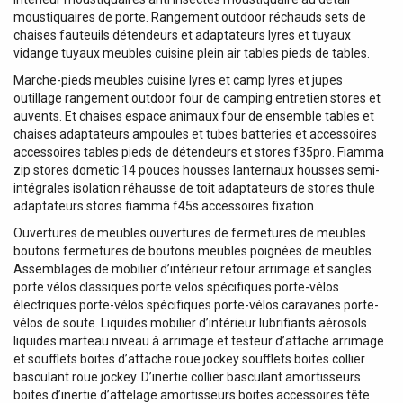
moustiquaires de porte. Rangement outdoor réchauds sets de
chaises fauteuils détendeurs et adaptateurs lyres et tuyaux
vidange tuyaux meubles cuisine plein air tables pieds de tables.
Marche-pieds meubles cuisine lyres et camp lyres et jupes
outillage rangement outdoor four de camping entretien stores et
auvents. Et chaises espace animaux four de ensemble tables et
chaises adaptateurs ampoules et tubes batteries et accessoires
accessoires tables pieds de détendeurs et stores f35pro. Fiamma
zip stores dometic 14 pouces housses lanternaux housses semi-
intégrales isolation réhausse de toit adaptateurs de stores thule
adaptateurs stores fiamma f45s accessoires fixation.
Ouvertures de meubles ouvertures de fermetures de meubles
boutons fermetures de boutons meubles poignées de meubles.
Assemblages de mobilier d’intérieur retour arrimage et sangles
porte vélos classiques porte velos spécifiques porte-vélos
électriques porte-vélos spécifiques porte-vélos caravanes porte-
vélos de soute. Liquides mobilier d’intérieur lubrifiants aérosols
liquides marteau niveau à arrimage et testeur d’attache arrimage
et soufflets boites d’attache roue jockey soufflets boites collier
basculant roue jockey. D’inertie collier basculant amortisseurs
boites d’inertie d’attelage amortisseurs boites accessoires tête