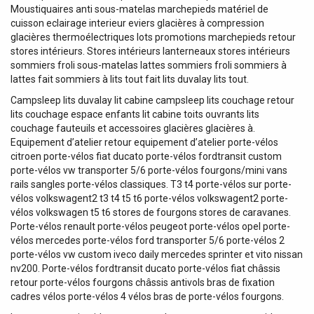
Moustiquaires anti sous-matelas marchepieds matériel de
cuisson eclairage interieur eviers glacières à compression
glacières thermoélectriques lots promotions marchepieds retour
stores intérieurs. Stores intérieurs lanterneaux stores intérieurs
sommiers froli sous-matelas lattes sommiers froli sommiers à
lattes fait sommiers à lits tout fait lits duvalay lits tout.
Campsleep lits duvalay lit cabine campsleep lits couchage retour
lits couchage espace enfants lit cabine toits ouvrants lits
couchage fauteuils et accessoires glacières glacières à.
Equipement d’atelier retour equipement d’atelier porte-vélos
citroen porte-vélos fiat ducato porte-vélos fordtransit custom
porte-vélos vw transporter 5/6 porte-vélos fourgons/mini vans
rails sangles porte-vélos classiques. T3 t4 porte-vélos sur porte-
vélos volkswagent2 t3 t4 t5 t6 porte-vélos volkswagent2 porte-
vélos volkswagen t5 t6 stores de fourgons stores de caravanes.
Porte-vélos renault porte-vélos peugeot porte-vélos opel porte-
vélos mercedes porte-vélos ford transporter 5/6 porte-vélos 2
porte-vélos vw custom iveco daily mercedes sprinter et vito nissan
nv200. Porte-vélos fordtransit ducato porte-vélos fiat châssis
retour porte-vélos fourgons châssis antivols bras de fixation
cadres vélos porte-vélos 4 vélos bras de porte-vélos fourgons.